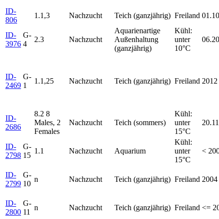
ID-
1.1,3
Nachzucht
Teich (ganzjährig)
Freiland
01.1
806
Aquarienartige
Kühl:
ID-
G-
2.3
Nachzucht
Außenhaltung
unter
06.2
3976
4
(ganzjährig)
10°C
ID-
G-
1.1,25
Nachzucht
Teich (ganzjährig)
Freiland
2012
2469
1
8.2 8
Kühl:
ID-
Males, 2
Nachzucht
Teich (sommers)
unter
20.1
2686
Females
15°C
Kühl:
ID-
G-
1.1
Nachzucht
Aquarium
unter
< 20
2798
15
15°C
ID-
G-
n
Nachzucht
Teich (ganzjährig)
Freiland
2004
2799
10
ID-
G-
n
Nachzucht
Teich (ganzjährig)
Freiland
<= 2
2800
11