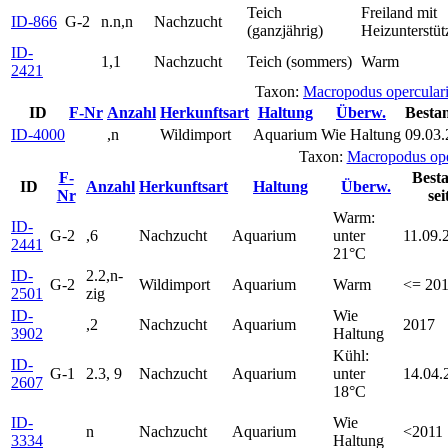
Teich
Freiland mit
ID-866
G-2
n.n,n
Nachzucht
(ganzjährig)
Heizunterstü
ID-
1,1
Nachzucht
Teich (sommers)
Warm
2421
Taxon:
Macropodus opercula
ID
F-Nr
Anzahl
Herkunftsart
Haltung
Überw.
Bestan
ID-4000
,n
Wildimport
Aquarium
Wie Haltung
09.03
Taxon:
Macropodus op
F-
Best
ID
Anzahl
Herkunftsart
Haltung
Überw.
Nr
sei
Warm:
ID-
G-2
,6
Nachzucht
Aquarium
unter
11.09.
2441
21°C
ID-
2.2,n-
G-2
Wildimport
Aquarium
Warm
<= 20
2501
zig
ID-
Wie
,2
Nachzucht
Aquarium
2017
3902
Haltung
Kühl:
ID-
G-1
2.3, 9
Nachzucht
Aquarium
unter
14.04.
2607
18°C
ID-
Wie
n
Nachzucht
Aquarium
<2011
3334
Haltung