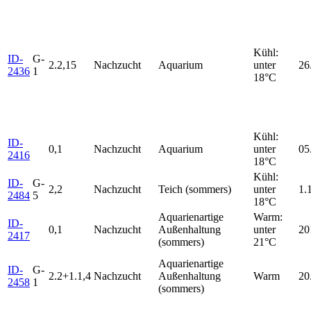
Kühl:
ID-
G-
2.2,15
Nachzucht
Aquarium
unter
26
2436
1
18°C
Kühl:
ID-
0,1
Nachzucht
Aquarium
unter
05
2416
18°C
Kühl:
ID-
G-
2,2
Nachzucht
Teich (sommers)
unter
1.
2484
5
18°C
Aquarienartige
Warm:
ID-
0,1
Nachzucht
Außenhaltung
unter
20
2417
(sommers)
21°C
Aquarienartige
ID-
G-
2.2+1.1,4
Nachzucht
Außenhaltung
Warm
20
2458
1
(sommers)