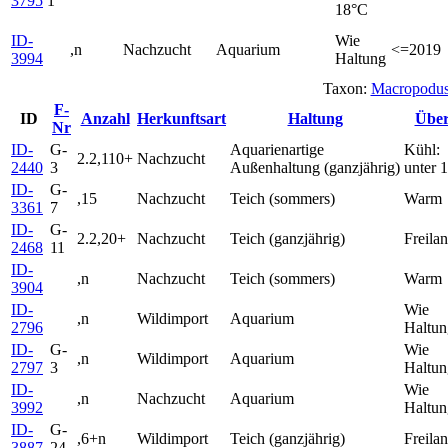
3795
1
18°C
ID-
Wie
,n
Nachzucht
Aquarium
<=2019
3994
Haltung
Taxon:
Macropodus 
F-
ID
Anzahl
Herkunftsart
Haltung
Über
Nr
ID-
G-
Aquarienartige
Kühl:
2.2,110+
Nachzucht
2440
3
Außenhaltung (ganzjährig)
unter 
ID-
G-
,15
Nachzucht
Teich (sommers)
Warm
3361
7
ID-
G-
2.2,20+
Nachzucht
Teich (ganzjährig)
Freila
2468
11
ID-
,n
Nachzucht
Teich (sommers)
Warm
3904
ID-
Wie
,n
Wildimport
Aquarium
2796
Haltun
ID-
G-
Wie
,n
Wildimport
Aquarium
2797
3
Haltun
ID-
Wie
,n
Nachzucht
Aquarium
3992
Haltun
ID-
G-
,6+n
Wildimport
Teich (ganzjährig)
Freila
3887
24