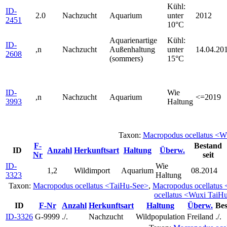
Kühl:
ID-
2.0
Nachzucht
Aquarium
unter
2012
2451
10°C
Aquarienartige
Kühl:
ID-
,n
Nachzucht
Außenhaltung
unter
14.04.20
2608
(sommers)
15°C
ID-
Wie
,n
Nachzucht
Aquarium
<=2019
3993
Haltung
Taxon:
Macropodus ocellatus <W
F-
Bestand
ID
Anzahl
Herkunftsart
Haltung
Überw.
Nr
seit
ID-
Wie
1,2
Wildimport
Aquarium
08.2014
3323
Haltung
Taxon:
Macropodus ocellatus <TaiHu-See>
,
Macropodus ocellatus
ocellatus <Wuxi Tai
ID
F-Nr
Anzahl
Herkunftsart
Haltung
Überw.
Bes
ID-3326
G-9999
./.
Nachzucht
Wildpopulation
Freiland
./.