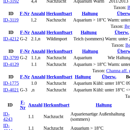
ID-3192
4,4
Nachzucht
Aquarium
Warm
2011/2013
Taxon:
B
ID
F-Nr
Anzahl
Herkunftsart
Haltung
Überw
ID-3119
1,2
Nachzucht
Aquarium > 18°C
Warm: unte
Taxon:
Be
ID
F-Nr
Anzahl
Herkunftsart
Haltung
Überw.
ID-4212
G-2
2.1,n
Wildimport
Teich (sommers)
Warm: unter
Taxon:
Be
ID
F-Nr
Anzahl
Herkunftsart
Haltung
Überw
ID-3799
G-2
1.1,n
Nachzucht
Aquarium
Wie Haltun
ID-4129
1.1
Nachzucht
Aquarium > 18°C
Warm: unte
Taxon:
Channa aff.
ID
F-Nr
Anzahl
Herkunftsart
Haltung
Überw.
Be
ID-1775
1.0
Nachzucht
Aquarium
Kühl: unter 18°C
0
ID-4021
G-3
,n
Nachzucht
Aquarium
Kühl: unter 18°C
<
Ta
F-
ID
Anzahl
Herkunftsart
Haltung
Nr
ID-
Aquarienartige Außenhaltung
1.1
Nachzucht
4243
(sommers)
ID-
1.1
Nachzucht
Aquarium > 18°C