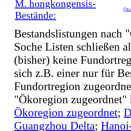
M. hongkongensis-
Öko
Bestände:
Bestandslistungen nach 
Soche Listen schließen a
(bisher) keine Fundortreg
sich z.B. einer nur für B
Fundortregion zugeordnet
"Ökoregion zugeordnet" 
Ökoregion zugeordnet
;
D
Guangzhou Delta
;
Hanoi