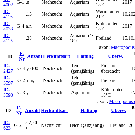
G-1
,n
Nachzucht
Aquarium
2017
4002
18°C
ID-
Warm: unter
,13
Nachzucht
Aquarium
10.20
4116
21°C
ID-
Kühl: unter
G-4
n,n
Nachzucht
Aquarium
2017
4033
18°C
ID-
Aquarium >
,28
Nachzucht
Freiland
15.10
4115
18°C
Taxon:
Macropodus 
F-
ID
Anzahl
Herkunftsart
Haltung
Überw.
Nr
ID-
Teich
Freiland
G-4
,~100
Nachzucht
1
2427
(ganzjährig)
überdacht
ID-
Teich
G-2
n.n,n
Nachzucht
Freiland
1
3597
(ganzjährig)
ID-
Kühl: unter
G-3
,n
Nachzucht
Aquarium
<
3598
18°C
Taxon:
Macropodus 
F-
B
ID
Anzahl
Herkunftsart
Haltung
Überw.
Nr
ID-
2.2,20
G-2
Nachzucht
Teich (ganzjährig)
Freiland
20
623
+