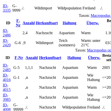
ID-
G-
./.
Wildimport
Wildpopulation
Freiland
./.
3335
9999
Taxon:
Macropodus 
F-
Be
ID
Anzahl
Herkunftsart
Haltung
Überw.
Nr
ID-
2,4
Nachzucht
Aquarium
Warm
1.1
2486
ID-
Teich
Warm: unter
G-6
,9
Wildimport
03/
2420
(sommers)
21°C
Taxon:
Macropodus op
Best
ID
F-Nr
Anzahl
Herkunftsart
Haltung
Überw.
sei
ID-
G-5
1,1,1
Nachzucht
Aquarium
Warm
2005
2485
ID-
Wie
G-1
,n
Nachzucht
Aquarium
<=20
4016
Haltung
ID-
,n
Nachzucht
Aquarium
Warm
>=20
4015
ID-
Wie
,n
Nachzucht
Aquarium
<=20
3985
Haltung
ID-
G-
./.
Nachzucht
Wildpopulation
Freiland
./.
4008
99999