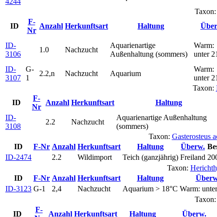
4244
Taxon
F-
ID
Anzahl
Herkunftsart
Haltung
Über
Nr
ID-
Aquarienartige
Warm:
1.0
Nachzucht
3106
Außenhaltung (sommers)
unter 
ID-
G-
Warm:
2.2,n
Nachzucht
Aquarium
3107
1
unter 
Taxon:
F-
ID
Anzahl
Herkunftsart
Haltung
Nr
ID-
Aquarienartige Außenhaltung
2.2
Nachzucht
3108
(sommers)
Taxon:
Gasterosteus a
ID
F-Nr
Anzahl
Herkunftsart
Haltung
Überw.
Be
ID-2474
2.2
Wildimport
Teich (ganzjährig)
Freiland
20
Taxon:
Herichth
ID
F-Nr
Anzahl
Herkunftsart
Haltung
Überw
ID-3123
G-1
2,4
Nachzucht
Aquarium > 18°C
Warm: unte
Taxon
F-
ID
Anzahl
Herkunftsart
Haltung
Überw.