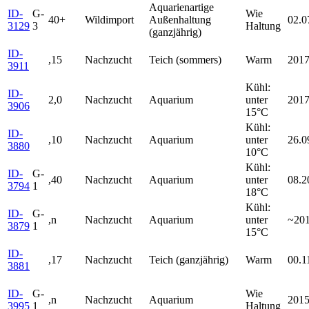
Aquarienartige
ID-
G-
Wie
40+
Wildimport
Außenhaltung
02.0
3129
3
Haltung
(ganzjährig)
ID-
,15
Nachzucht
Teich (sommers)
Warm
201
3911
Kühl:
ID-
2,0
Nachzucht
Aquarium
unter
201
3906
15°C
Kühl:
ID-
,10
Nachzucht
Aquarium
unter
26.0
3880
10°C
Kühl:
ID-
G-
,40
Nachzucht
Aquarium
unter
08.2
3794
1
18°C
Kühl:
ID-
G-
,n
Nachzucht
Aquarium
unter
~20
3879
1
15°C
ID-
,17
Nachzucht
Teich (ganzjährig)
Warm
00.1
3881
ID-
G-
Wie
,n
Nachzucht
Aquarium
201
3995
1
Haltung