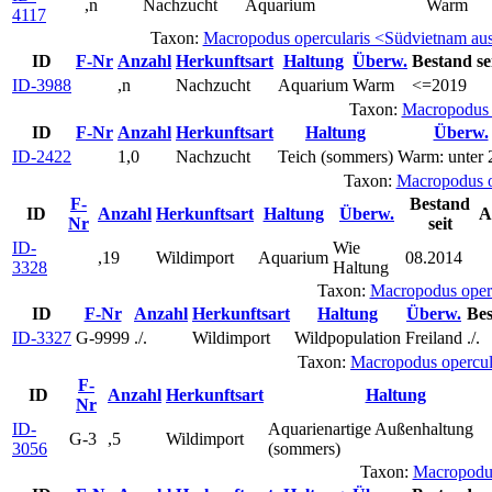
,n
Nachzucht
Aquarium
Warm
4117
Taxon:
Macropodus opercularis <Südvietnam au
ID
F-Nr
Anzahl
Herkunftsart
Haltung
Überw.
Bestand se
ID-3988
,n
Nachzucht
Aquarium
Warm
<=2019
Taxon:
Macropodus 
ID
F-Nr
Anzahl
Herkunftsart
Haltung
Überw.
ID-2422
1,0
Nachzucht
Teich (sommers)
Warm: unter
Taxon:
Macropodus o
F-
Bestand
ID
Anzahl
Herkunftsart
Haltung
Überw.
A
Nr
seit
ID-
Wie
,19
Wildimport
Aquarium
08.2014
3328
Haltung
Taxon:
Macropodus oper
ID
F-Nr
Anzahl
Herkunftsart
Haltung
Überw.
Bes
ID-3327
G-9999
./.
Wildimport
Wildpopulation
Freiland
./.
Taxon:
Macropodus opercul
F-
ID
Anzahl
Herkunftsart
Haltung
Nr
ID-
Aquarienartige Außenhaltung
G-3
,5
Wildimport
3056
(sommers)
Taxon:
Macropodus