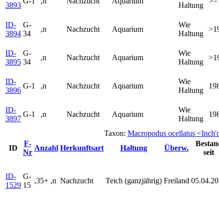
G-1
,n
Nachzucht
Aquarium
>=
3893
Haltung
ID-
G-
Wie
,n
Nachzucht
Aquarium
>1
3894
34
Haltung
ID-
G-
Wie
,n
Nachzucht
Aquarium
>1
3895
34
Haltung
ID-
Wie
G-1
,n
Nachzucht
Aquarium
19
3896
Haltung
ID-
Wie
G-1
,n
Nachzucht
Aquarium
19
3897
Haltung
Taxon:
Macropodus ocellatus <Inch
F-
Bestan
ID
Anzahl
Herkunftsart
Haltung
Überw.
Nr
seit
ID-
G-
,35+ ,n
Nachzucht
Teich (ganzjährig)
Freiland
05.04.20
1529
15