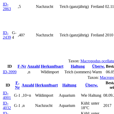
ID-
,5
Nachzucht
Teich (ganzjährig)
Freiland
02.11
2863
ID-
G-
,40?
Nachzucht
Teich (ganzjährig)
Freiland
2010
2439
4
Taxon:
Macropodus ocella
ID
F-Nr
Anzahl
Herkunftsart
Haltung
Überw.
Best
ID-3999
,n
Wildimport
Teich (sommers)
Warm
06.0
Taxon:
Macropo
F-
Best
ID
Anzahl
Herkunftsart
Haltung
Überw.
Nr
sei
ID-
G-1
,10+n
Wildimport
Aquarium
Wie Haltung
08.09
4001
ID-
Kühl: unter
G-1
,n
Nachzucht
Aquarium
2017
4032
18°C
ID-
Kühl: unter