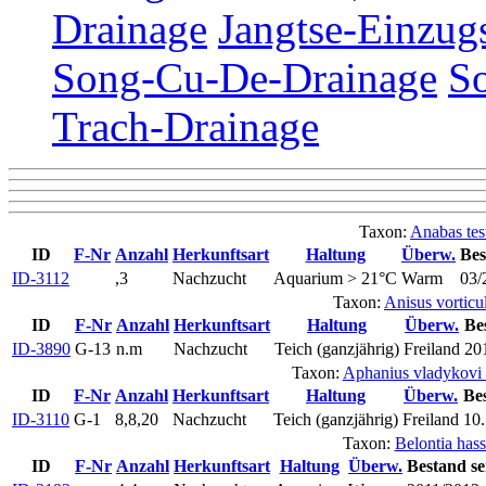
Drainage
Jangtse-Einzug
Song-Cu-De-Drainage
S
Trach-Drainage
Taxon:
Anabas tes
ID
F-Nr
Anzahl
Herkunftsart
Haltung
Überw.
Bes
ID-3112
,3
Nachzucht
Aquarium > 21°C
Warm
03/
Taxon:
Anisus vorticu
ID
F-Nr
Anzahl
Herkunftsart
Haltung
Überw.
Be
ID-3890
G-13
n.m
Nachzucht
Teich (ganzjährig)
Freiland
20
Taxon:
Aphanius vladykovi
ID
F-Nr
Anzahl
Herkunftsart
Haltung
Überw.
Bes
ID-3110
G-1
8,8,20
Nachzucht
Teich (ganzjährig)
Freiland
10.
Taxon:
Belontia hass
ID
F-Nr
Anzahl
Herkunftsart
Haltung
Überw.
Bestand se