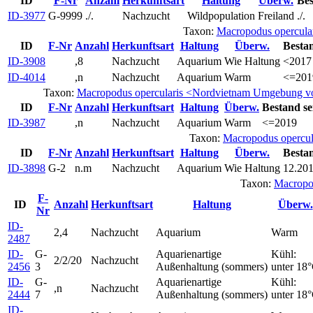
ID
F-Nr
Anzahl
Herkunftsart
Haltung
Überw.
Bes
ID-3977
G-9999
./.
Nachzucht
Wildpopulation
Freiland
./.
Taxon:
Macropodus opercula
ID
F-Nr
Anzahl
Herkunftsart
Haltung
Überw.
Bestan
ID-3908
,8
Nachzucht
Aquarium
Wie Haltung
<2017
ID-4014
,n
Nachzucht
Aquarium
Warm
<=201
Taxon:
Macropodus opercularis <Nordvietnam Umgebung von
ID
F-Nr
Anzahl
Herkunftsart
Haltung
Überw.
Bestand se
ID-3987
,n
Nachzucht
Aquarium
Warm
<=2019
Taxon:
Macropodus opercu
ID
F-Nr
Anzahl
Herkunftsart
Haltung
Überw.
Bestan
ID-3898
G-2
n.m
Nachzucht
Aquarium
Wie Haltung
12.20
Taxon:
Macropo
F-
ID
Anzahl
Herkunftsart
Haltung
Überw.
Nr
ID-
2,4
Nachzucht
Aquarium
Warm
2487
ID-
G-
Aquarienartige
Kühl:
2/2/20
Nachzucht
2456
3
Außenhaltung (sommers)
unter 18
ID-
G-
Aquarienartige
Kühl:
,n
Nachzucht
2444
7
Außenhaltung (sommers)
unter 18
ID-