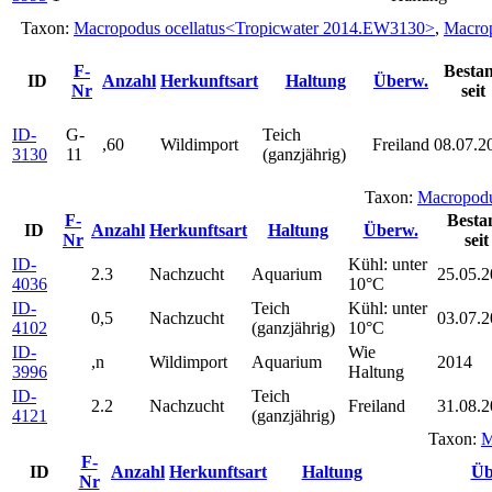
Taxon:
Macropodus ocellatus<Tropicwater 2014.EW3130>
,
Macrop
F-
Besta
ID
Anzahl
Herkunftsart
Haltung
Überw.
Nr
seit
ID-
G-
Teich
,60
Wildimport
Freiland
08.07.2
3130
11
(ganzjährig)
Taxon:
Macropodu
F-
Besta
ID
Anzahl
Herkunftsart
Haltung
Überw.
Nr
seit
ID-
Kühl: unter
2.3
Nachzucht
Aquarium
25.05.
4036
10°C
ID-
Teich
Kühl: unter
0,5
Nachzucht
03.07.
4102
(ganzjährig)
10°C
ID-
Wie
,n
Wildimport
Aquarium
2014
3996
Haltung
ID-
Teich
2.2
Nachzucht
Freiland
31.08.
4121
(ganzjährig)
Taxon:
M
F-
ID
Anzahl
Herkunftsart
Haltung
Üb
Nr