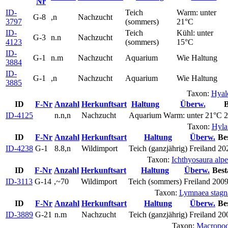
Nr
ID-
Teich
Warm: unter
G-8
,n
Nachzucht
3797
(sommers)
21°C
ID-
Teich
Kühl: unter
G-3
n.n
Nachzucht
4123
(sommers)
15°C
ID-
G-1
n.m
Nachzucht
Aquarium
Wie Haltung
3884
ID-
G-1
,n
Nachzucht
Aquarium
Wie Haltung
3885
Taxon:
Hyale
ID
F-Nr
Anzahl
Herkunftsart
Haltung
Überw.
B
ID-4125
n.n,n
Nachzucht
Aquarium
Warm: unter 21°C
2
Taxon:
Hyla
ID
F-Nr
Anzahl
Herkunftsart
Haltung
Überw.
Be
ID-4238
G-1
8.8,n
Wildimport
Teich (ganzjährig)
Freiland
20
Taxon:
Ichthyosaura alpe
ID
F-Nr
Anzahl
Herkunftsart
Haltung
Überw.
Best
ID-3113
G-14
,~70
Wildimport
Teich (sommers)
Freiland
200
Taxon:
Lymnaea stagna
ID
F-Nr
Anzahl
Herkunftsart
Haltung
Überw.
Be
ID-3889
G-21
n.m
Nachzucht
Teich (ganzjährig)
Freiland
20
Taxon:
Macropod