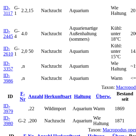
ID-
G-
Wie
2.2,15
Nachzucht
Aquarium
20
3117
1
Haltung
Aquarienartige
Kühl:
ID-
G-
4.0
Nachzucht
Außenhaltung
unter
20
2445
4
(sommers)
18°C
Kühl:
ID-
G-
2,0 50
Nachzucht
Aquarium
unter
14
2610
1
15°C
ID-
Wie
,n
Nachzucht
Aquarium
~1
3357
Haltung
ID-
,n
Nachzucht
Aquarium
Warm
<=
3986
Taxon:
Macropodu
F-
Bestand
ID
Anzahl
Herkunftsart
Haltung
Überw.
Nr
seit
ID-
,22
Wildimport
Aquarium
Warm
1869
3979
ID-
Wie
G-2
,200
Nachzucht
Aquarium
1871
3980
Haltung
Taxon:
Macropodus oper