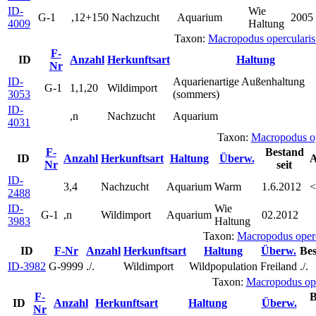
ID-
Wie
G-1
,12+150
Nachzucht
Aquarium
2005
4009
Haltung
Taxon:
Macropodus operculari
F-
ID
Anzahl
Herkunftsart
Haltung
Nr
ID-
Aquarienartige Außenhaltung
G-1
1,1,20
Wildimport
3053
(sommers)
ID-
,n
Nachzucht
Aquarium
4031
Taxon:
Macropodus o
F-
Bestand
ID
Anzahl
Herkunftsart
Haltung
Überw.
A
Nr
seit
ID-
3,4
Nachzucht
Aquarium
Warm
1.6.2012
<
2488
ID-
Wie
G-1
,n
Wildimport
Aquarium
02.2012
3983
Haltung
Taxon:
Macropodus oper
ID
F-Nr
Anzahl
Herkunftsart
Haltung
Überw.
Bes
ID-3982
G-9999
./.
Wildimport
Wildpopulation
Freiland
./.
Taxon:
Macropodus ope
F-
B
ID
Anzahl
Herkunftsart
Haltung
Überw.
Nr