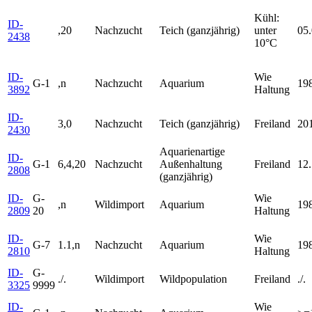
Kühl:
ID-
,20
Nachzucht
Teich (ganzjährig)
unter
05
2438
10°C
ID-
Wie
G-1
,n
Nachzucht
Aquarium
19
3892
Haltung
ID-
3,0
Nachzucht
Teich (ganzjährig)
Freiland
20
2430
Aquarienartige
ID-
G-1
6,4,20
Nachzucht
Außenhaltung
Freiland
12.
2808
(ganzjährig)
ID-
G-
Wie
,n
Wildimport
Aquarium
19
2809
20
Haltung
ID-
Wie
G-7
1.1,n
Nachzucht
Aquarium
19
2810
Haltung
ID-
G-
./.
Wildimport
Wildpopulation
Freiland
./.
3325
9999
ID-
Wie