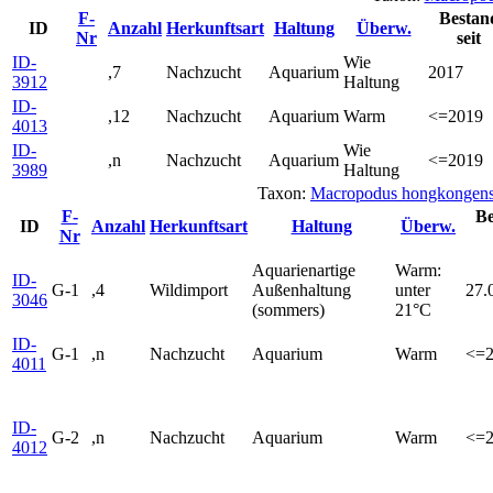
F-
Bestan
ID
Anzahl
Herkunftsart
Haltung
Überw.
Nr
seit
ID-
Wie
,7
Nachzucht
Aquarium
2017
3912
Haltung
ID-
,12
Nachzucht
Aquarium
Warm
<=2019
4013
ID-
Wie
,n
Nachzucht
Aquarium
<=2019
3989
Haltung
Taxon:
Macropodus hongkongens
F-
Be
ID
Anzahl
Herkunftsart
Haltung
Überw.
Nr
Aquarienartige
Warm:
ID-
G-1
,4
Wildimport
Außenhaltung
unter
27.
3046
(sommers)
21°C
ID-
G-1
,n
Nachzucht
Aquarium
Warm
<=2
4011
ID-
G-2
,n
Nachzucht
Aquarium
Warm
<=2
4012