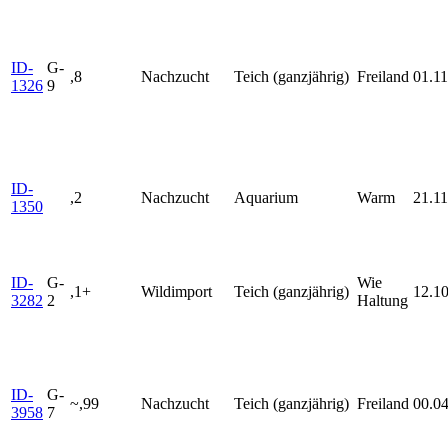
ID-
G-
,8
Nachzucht
Teich (ganzjährig)
Freiland
01.1
1326
9
ID-
,2
Nachzucht
Aquarium
Warm
21.11
1350
ID-
G-
Wie
,1+
Wildimport
Teich (ganzjährig)
12.1
3282
2
Haltung
ID-
G-
~,99
Nachzucht
Teich (ganzjährig)
Freiland
00.0
3958
7