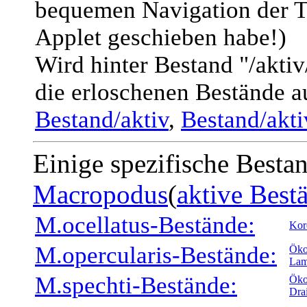
bequemen Navigation der T
Applet geschieben habe!)
Wird hinter Bestand "/akti
die erloschenen Bestände a
Bestand/aktiv
,
Bestand/akt
Einige spezifische Besta
Macropodus
(
aktive Best
M.ocellatus-Bestände:
Kor
M.opercularis-Bestände:
Öko
Lam
M.spechti-Bestände:
Öko
Dra