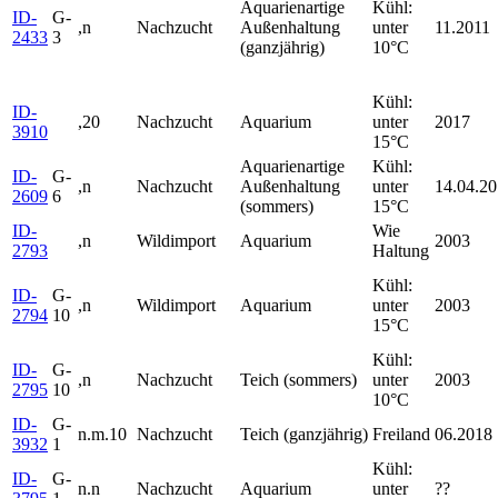
Aquarienartige
Kühl:
ID-
G-
,n
Nachzucht
Außenhaltung
unter
11.2011
2433
3
(ganzjährig)
10°C
Kühl:
ID-
,20
Nachzucht
Aquarium
unter
2017
3910
15°C
Aquarienartige
Kühl:
ID-
G-
,n
Nachzucht
Außenhaltung
unter
14.04.2
2609
6
(sommers)
15°C
ID-
Wie
,n
Wildimport
Aquarium
2003
2793
Haltung
Kühl:
ID-
G-
,n
Wildimport
Aquarium
unter
2003
2794
10
15°C
Kühl:
ID-
G-
,n
Nachzucht
Teich (sommers)
unter
2003
2795
10
10°C
ID-
G-
n.m.10
Nachzucht
Teich (ganzjährig)
Freiland
06.2018
3932
1
Kühl:
ID-
G-
n.n
Nachzucht
Aquarium
unter
??