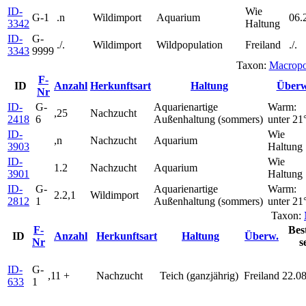
ID-
Wie
G-1
.n
Wildimport
Aquarium
06.
3342
Haltung
ID-
G-
./.
Wildimport
Wildpopulation
Freiland
./.
3343
9999
Taxon:
Macropo
F-
ID
Anzahl
Herkunftsart
Haltung
Überw
Nr
ID-
G-
Aquarienartige
Warm:
,25
Nachzucht
2418
6
Außenhaltung (sommers)
unter 21
ID-
Wie
,n
Nachzucht
Aquarium
3903
Haltung
ID-
Wie
1.2
Nachzucht
Aquarium
3901
Haltung
ID-
G-
Aquarienartige
Warm:
2.2,1
Wildimport
2812
1
Außenhaltung (sommers)
unter 21
Taxon:
F-
Bes
ID
Anzahl
Herkunftsart
Haltung
Überw.
Nr
s
ID-
G-
,11 +
Nachzucht
Teich (ganzjährig)
Freiland
22.0
633
1