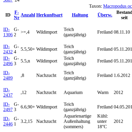
Taxon:
Macropodus oc
F-
Bestan
ID
Anzahl
Herkunftsart
Haltung
Überw.
Nr
seit
ID-
G-
Teich
>=,4
Wildimport
Freiland
08.11.10
1306
2
(ganzjährig)
ID-
G-
Teich
5.5,50+
Wildimport
Freiland
05.11.20
2432
4
(ganzjährig)
ID-
G-
Teich
5.5,n
Wildimport
Freiland
05.11.20
2496
3
(ganzjährig)
ID-
Teich
,8
Nachzucht
Freiland
1.6.2012
2489
(ganzjährig)
ID-
,12
Nachzucht
Aquarium
Warm
2012
2437
ID-
G-
Teich
6.6,90+
Wildimport
Freiland
04.05.20
2497
3
(ganzjährig)
Aquarienartige
Kühl:
ID-
G-
3.2,15
Nachzucht
Außenhaltung
unter
2012
2446
1
(sommers)
18°C