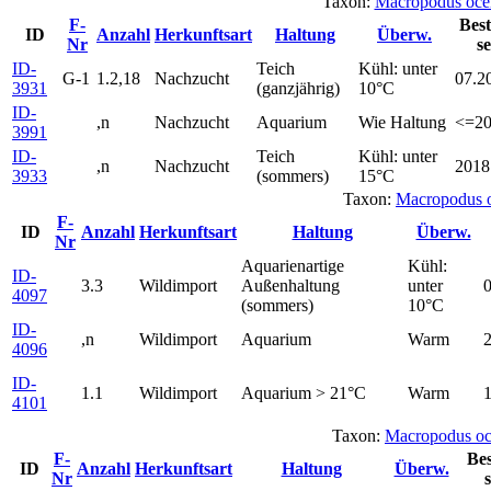
Taxon:
Macropodus oce
F-
Bes
ID
Anzahl
Herkunftsart
Haltung
Überw.
Nr
se
ID-
Teich
Kühl: unter
G-1
1.2,18
Nachzucht
07.2
3931
(ganzjährig)
10°C
ID-
,n
Nachzucht
Aquarium
Wie Haltung
<=2
3991
ID-
Teich
Kühl: unter
,n
Nachzucht
2018
3933
(sommers)
15°C
Taxon:
Macropodus 
F-
ID
Anzahl
Herkunftsart
Haltung
Überw.
Nr
Aquarienartige
Kühl:
ID-
3.3
Wildimport
Außenhaltung
unter
4097
(sommers)
10°C
ID-
,n
Wildimport
Aquarium
Warm
4096
ID-
1.1
Wildimport
Aquarium > 21°C
Warm
4101
Taxon:
Macropodus oc
F-
Be
ID
Anzahl
Herkunftsart
Haltung
Überw.
Nr
s