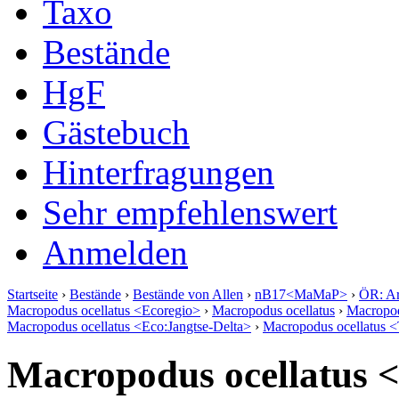
Taxo
Bestände
HgF
Gästebuch
Hinterfragungen
Sehr empfehlenswert
Anmelden
Startseite
›
Bestände
›
Bestände von Allen
›
nB17<MaMaP>
›
ÖR: Ar
Macropodus ocellatus <Ecoregio>
›
Macropodus ocellatus
›
Macropod
Macropodus ocellatus <Eco:Jangtse-Delta>
›
Macropodus ocellatus 
Macropodus ocellatus 