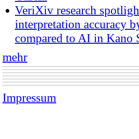
VeriXiv research spotli
interpretation accuracy b
compared to AI in Kano S
mehr
Impressum