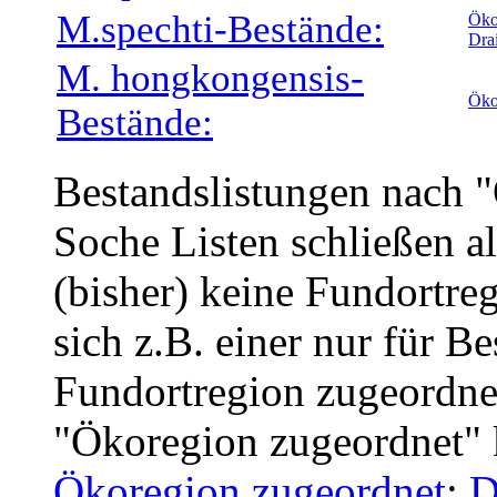
M.spechti-Bestände:
Öko
Dra
M. hongkongensis-
Öko
Bestände:
Bestandslistungen nach 
Soche Listen schließen a
(bisher) keine Fundortreg
sich z.B. einer nur für B
Fundortregion zugeordnet
"Ökoregion zugeordnet" 
Ökoregion zugeordnet
;
D