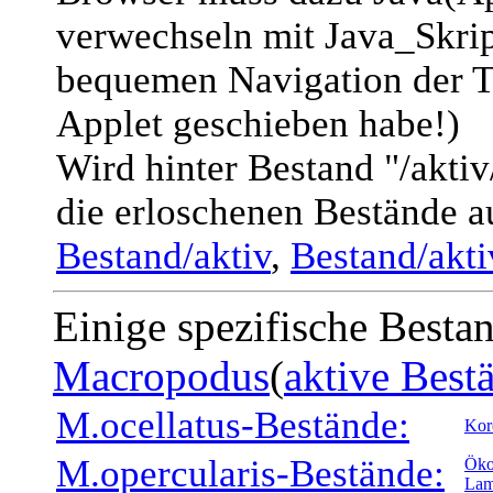
verwechseln mit Java_Skript
bequemen Navigation der T
Applet geschieben habe!)
Wird hinter Bestand "/akti
die erloschenen Bestände a
Bestand/aktiv
,
Bestand/akt
Einige spezifische Besta
Macropodus
(
aktive Best
M.ocellatus-Bestände:
Kor
M.opercularis-Bestände:
Öko
Lam