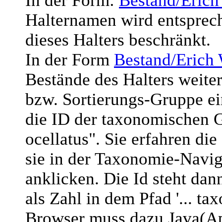
In der Form:
Bestand/Erich
Halternamen wird entsprec
dieses Halters beschränkt.
In der Form
Bestand/Erich
Bestände des Halters weite
bzw. Sortierungs-Gruppe ein
die ID der taxonomischen
ocellatus". Sie erfahren di
sie in der Taxonomie-Navig
anklicken. Die Id steht da
als Zahl in dem Pfad '... t
Browser muss dazu Java(App