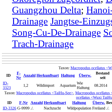
Guangzhou Delta
;
Hanoi
Drainage
Jangtse-Einzug
Song-Cu-De-Drainage
S
Trach-Drainage
Taxon:
Macropodus ocellatus <W
F-
Bestand
ID
Anzahl
Herkunftsart
Haltung
Überw.
Nr
seit
ID-
Wie
1,2
Wildimport
Aquarium
08.2014
3323
Haltung
Taxon:
Macropodus ocellatus <TaiHu-See>
,
Macropodus ocellatus
ocellatus <Wuxi Tai
ID
F-Nr
Anzahl
Herkunftsart
Haltung
Überw.
Bes
ID-3326
G-9999
./.
Nachzucht
Wildpopulation
Freiland
./.