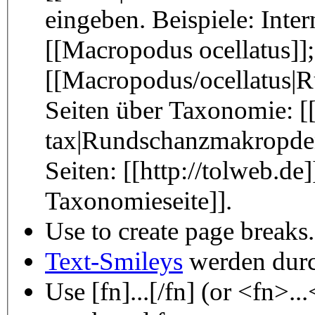
eingeben. Beispiele: Inter
[[Macropodus ocellatus]];
[[Macropodus/ocellatus|
Seiten über Taxonomie: [
tax|Rundschanzmakropdenb
Seiten: [[http://tolweb.de
Taxonomieseite]].
Use
to create page breaks.
Text-Smileys
werden durch
Use [fn]...[/fn] (or <fn>..