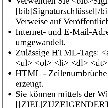
Verwenden Sie <bib>Sign
[bib]Signaturschlüssel[/
Verweise auf Veröffentli
Internet- und E-Mail-Adr
umgewandelt.
Zulässige HTML-Tags: <
<ul> <ol> <li> <dl> <dt
HTML - Zeilenumbrüche 
erzeugt.
Sie können mittels der W
[[ZIEL|ZUZEIGENDERTE