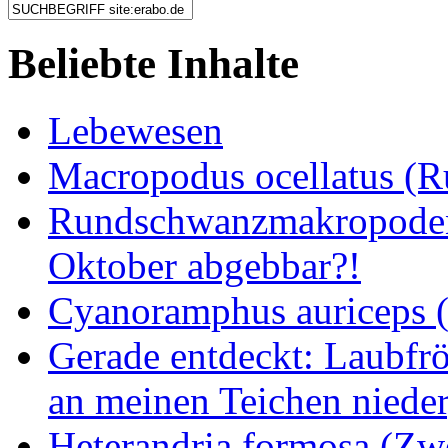
Beliebte Inhalte
Lebewesen
Macropodus ocellatus (
Rundschwanzmakropoden 
Oktober abgebbar?!
Cyanoramphus auriceps (S
Gerade entdeckt: Laubfrö
an meinen Teichen nieder
Heterandria formosa (Zw