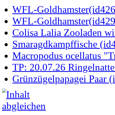
WFL-Goldhamster(id4269
WFL-Goldhamster(id429
Colisa Lalia Zooladen wi
Smaragdkampffische (id
Macropodus ocellatus "T
TP: 20.07.26 Ringelnatte
Grünzügelpapagei Paar (