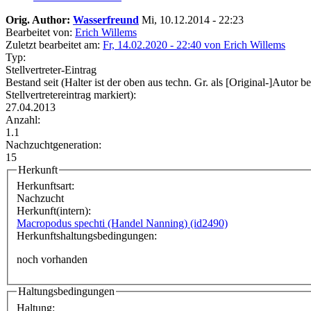
Orig. Author:
Wasserfreund
Mi, 10.12.2014 - 22:23
Bearbeitet von:
Erich Willems
Zuletzt bearbeitet am:
Fr, 14.02.2020 - 22:40 von Erich Willems
Typ:
Stellvertreter-Eintrag
Bestand seit (Halter ist der oben aus techn. Gr. als [Original-]Autor b
Stellvertretereintrag markiert):
27.04.2013
Anzahl:
1.1
Nachzuchtgeneration:
15
Herkunft
Herkunftsart:
Nachzucht
Herkunft(intern):
Macropodus spechti (Handel Nanning) (id2490)
Herkunftshaltungsbedingungen:
noch vorhanden
Haltungsbedingungen
Haltung: