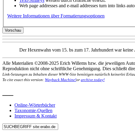
Text-Smileys
werden durch Grafische ersetzt.
Web page addresses and e-mail addresses turn into links autom
Weitere Informationen über Formatierungsoptionen
Der Hexenwahn vom 15. bs zum 17. Jahrhundert war keine Ausg
Alle Materialien ©2008-2025 Erich Willems bzw. die jeweiligen Autor
Reproduktion nicht ohne schriftliche Genehmigung. Dies schließt direk
Link-Setzungen zu Inhalten dieser WWW-Site benötigen natürlich keinerlei Erlau
To cite exact this version:
Wayback Machine!
or
archive.today!
___
Online-Wörterbücher
Taxonomie-Quellen
Impressum & Kontakt