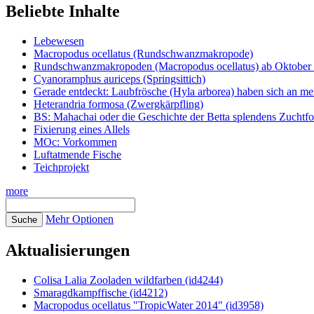
Beliebte Inhalte
Lebewesen
Macropodus ocellatus (Rundschwanzmakropode)
Rundschwanzmakropoden (Macropodus ocellatus) ab Oktober 
Cyanoramphus auriceps (Springsittich)
Gerade entdeckt: Laubfrösche (Hyla arborea) haben sich an me
Heterandria formosa (Zwergkärpfling)
BS: Mahachai oder die Geschichte der Betta splendens Zuchtf
Fixierung eines Allels
MOc: Vorkommen
Luftatmende Fische
Teichprojekt
more
Mehr Optionen
Aktualisierungen
Colisa Lalia Zooladen wildfarben (id4244)
Smaragdkampffische (id4212)
Macropodus ocellatus "TropicWater 2014" (id3958)