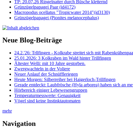
TP: 20.07.26 Ringelnatter durch Büsche kletternd
Grünzügelpapagei Paar (id4172)
Macropodus ocellatus "Tropicwater 2014"(id3130)
Grünzügelpapagei (Pionites melanocephalus)
Neue Blog-Beiträge
24.2.'26: Trllfingen - Kolkrabe streitet sich mit Rabenkrähen
25.01.2026: 3 Kolkraben im Wald hinter Trillfingen
Ältester Welli: mit 10 Jahre gestorben.
Zwergwachteln in der Voliere
Neuer Anlauf der Schnüffleriegen
Heute Morgen: Silberreiher bei Haigerloch-Trillfingen
Gerade entdeckt: Laubfrösche (Hyla arborea) haben sich an me
Hörbereich einiger Lebewesengruppen
Temperaturmesswerte: Genauigkeit
Vögel sind keine Instinktautomaten
mehr
Navigation