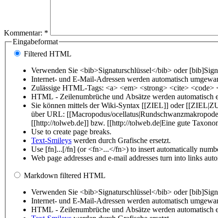
Kommentar:
*
Eingabeformat
Filtered HTML
Verwenden Sie <bib>Signaturschlüssel</bib> oder [bib]Signa
Internet- und E-Mail-Adressen werden automatisch umgewan
Zulässige HTML-Tags: <a> <em> <strong> <cite> <code> <
HTML - Zeilenumbrüche und Absätze werden automatisch e
Sie können mittels der Wiki-Syntax [[ZIEL]] oder [[ZIEL|Z
über URL: [[Macropodus/ocellatus|Rundschwanzmakropode]];
[[http://tolweb.de]] bzw. [[http://tolweb.de|Eine gute Taxonom
Use
to create page breaks.
Text-Smileys
werden durch Grafische ersetzt.
Use [fn]...[/fn] (or <fn>...</fn>) to insert automatically numb
Web page addresses and e-mail addresses turn into links autom
Markdown filtered HTML
Verwenden Sie <bib>Signaturschlüssel</bib> oder [bib]Signa
Internet- und E-Mail-Adressen werden automatisch umgewan
HTML - Zeilenumbrüche und Absätze werden automatisch e