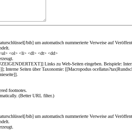
turschlüssel[/bib] um automatisch nummerierte Verweise auf Veröffen
delt.
ul> <ol> <li> <dl> <dt> <dd>
rzeugt.
UZEIGENDERTEXT]] Links zu Web-Seiten eingeben. Beispiele: Interne Se
 Interne Seiten über Taxonomie: [[Macropodus ocellatus?tax|Rundsch
ieseite]].
ered footnotes.
atically. (Better URL filter.)
turschlüssel[/bib] um automatisch nummerierte Verweise auf Veröffen
delt.
rzeugt.