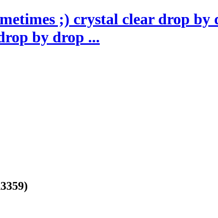
drop by drop ...
d3359)