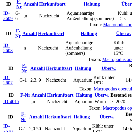
F-
ID
Anzahl
Herkunftsart
Haltung
Über
Nr
ID-
G-
Aquarienartige
Kühl: u
,n
Nachzucht
2609
6
Außenhaltung (sommers)
15°C
Taxon:
Macropodus oc
F-
ID
Anzahl
Herkunftsart
Haltung
Überw.
Nr
Aquarienartige
Kühl:
ID-
,n
Nachzucht
Außenhaltung
unter
2608
(sommers)
15°C
Taxon:
Macropodus op
F-
B
ID
Anzahl
Herkunftsart
Haltung
Überw.
Nr
ID-
Kühl: unter
G-1
2.3, 9
Nachzucht
Aquarium
14.
2607
18°C
Taxon:
Macropodus opercul
ID
F-Nr
Anzahl
Herkunftsart
Haltung
Überw.
Bestand se
ID-4015
,n
Nachzucht
Aquarium
Warm
>=2020
Taxon:
Macropodus ope
F-
Be
ID
Anzahl
Herkunftsart
Haltung
Überw.
Nr
s
ID-
Kühl: unter
G-1
2,0 50
Nachzucht
Aquarium
14.0
2610
15°C