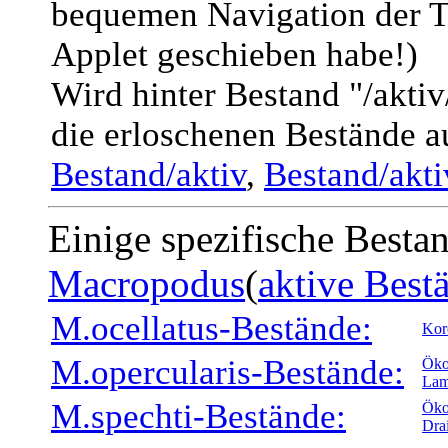
bequemen Navigation der T
Applet geschieben habe!)
Wird hinter Bestand "/akti
die erloschenen Bestände a
Bestand/aktiv
,
Bestand/akt
Einige spezifische Besta
Macropodus
(
aktive Best
M.ocellatus-Bestände:
Kor
M.opercularis-Bestände:
Öko
Lam
M.spechti-Bestände:
Öko
Dra