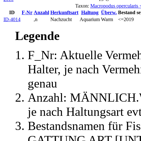
Taxon:
Macropodus opercularis
ID
F-Nr
Anzahl
Herkunftsart
Haltung
Überw.
Bestand se
ID-4014
,n
Nachzucht
Aquarium
Warm
<=2019
Legende
F_Nr: Aktuelle Verme
Halter, je nach Verme
genau
Anzahl: MÄNNLICH
je nach Haltungsart evt
Bestandsnamen für Fis
GATTUNG ART [UN