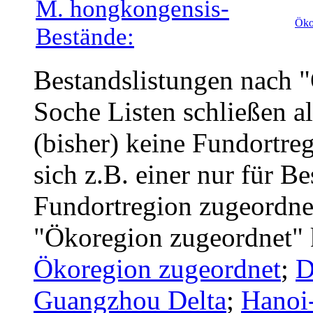
M. hongkongensis-
Öko
Bestände:
Bestandslistungen nach 
Soche Listen schließen a
(bisher) keine Fundortreg
sich z.B. einer nur für B
Fundortregion zugeordnet
"Ökoregion zugeordnet" 
Ökoregion zugeordnet
;
D
Guangzhou Delta
;
Hanoi