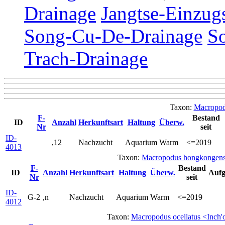
Drainage
Jangtse-Einzug
Song-Cu-De-Drainage
S
Trach-Drainage
Taxon:
Macropod
F-
Bestand
ID
Anzahl
Herkunftsart
Haltung
Überw.
Nr
seit
ID-
,12
Nachzucht
Aquarium
Warm
<=2019
4013
Taxon:
Macropodus hongkongens
F-
Bestand
ID
Anzahl
Herkunftsart
Haltung
Überw.
Aufg
Nr
seit
ID-
G-2
,n
Nachzucht
Aquarium
Warm
<=2019
4012
Taxon:
Macropodus ocellatus <Inch