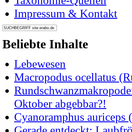
Taxonomie-Quellen
Impressum & Kontakt
Beliebte Inhalte
Lebewesen
Macropodus ocellatus (
Rundschwanzmakropoden 
Oktober abgebbar?!
Cyanoramphus auriceps (S
Gerade entdeckt: Laubfrö