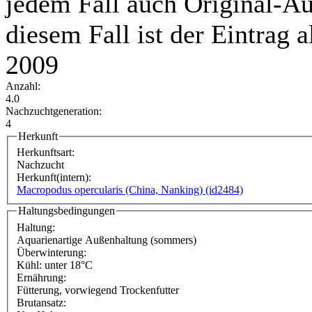
jedem Fall auch Original-Au
diesem Fall ist der Eintrag a
2009
Anzahl:
4.0
Nachzuchtgeneration:
4
Herkunft
Herkunftsart:
Nachzucht
Herkunft(intern):
Macropodus opercularis (China, Nanking) (id2484)
Haltungsbedingungen
Haltung:
Aquarienartige Außenhaltung (sommers)
Überwinterung:
Kühl: unter 18°C
Ernährung:
Fütterung, vorwiegend Trockenfutter
Brutansatz: