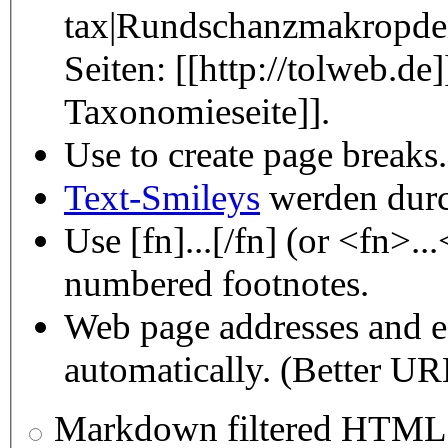
tax|Rundschanzmakropdenb
Seiten: [[http://tolweb.de
Taxonomieseite]].
Use
to create page breaks.
Text-Smileys
werden durch
Use [fn]...[/fn] (or <fn>..
numbered footnotes.
Web page addresses and e-
automatically. (Better URL
Markdown filtered HTML