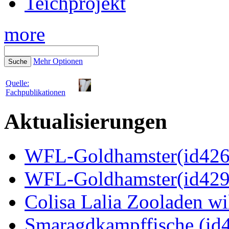
Teichprojekt
more
Mehr Optionen
Quelle:
Fachpublikationen
Aktualisierungen
WFL-Goldhamster(id4269
WFL-Goldhamster(id429
Colisa Lalia Zooladen wi
Smaragdkampffische (id