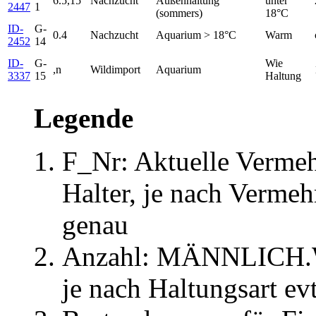
6.5,15
Nachzucht
Außenhaltung
unter
2447
1
(sommers)
18°C
ID-
G-
0.4
Nachzucht
Aquarium > 18°C
Warm
2452
14
ID-
G-
Wie
,n
Wildimport
Aquarium
3337
15
Haltung
Legende
F_Nr: Aktuelle Verme
Halter, je nach Verme
genau
Anzahl: MÄNNLICH
je nach Haltungsart evt