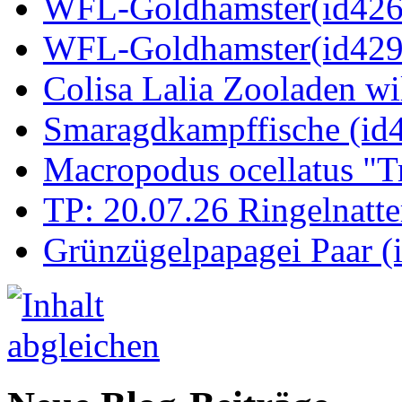
WFL-Goldhamster(id4269
WFL-Goldhamster(id429
Colisa Lalia Zooladen wi
Smaragdkampffische (id
Macropodus ocellatus "T
TP: 20.07.26 Ringelnatte
Grünzügelpapagei Paar (