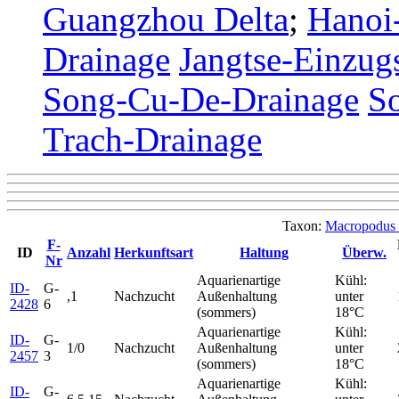
Guangzhou Delta
;
Hanoi
Drainage
Jangtse-Einzug
Song-Cu-De-Drainage
S
Trach-Drainage
Taxon:
Macropodus 
F-
ID
Anzahl
Herkunftsart
Haltung
Überw.
Nr
Aquarienartige
Kühl:
ID-
G-
,1
Nachzucht
Außenhaltung
unter
2428
6
(sommers)
18°C
Aquarienartige
Kühl:
ID-
G-
1/0
Nachzucht
Außenhaltung
unter
2457
3
(sommers)
18°C
Aquarienartige
Kühl:
ID-
G-