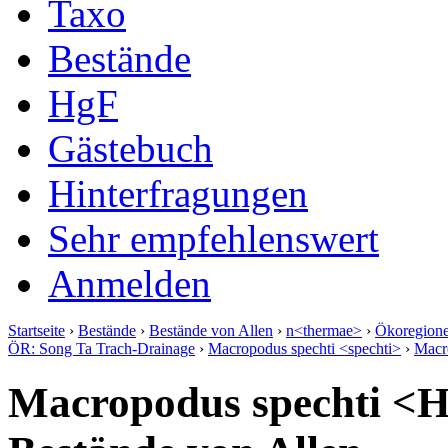
Taxo
Bestände
HgF
Gästebuch
Hinterfragungen
Sehr empfehlenswert
Anmelden
Startseite
›
Bestände
›
Bestände von Allen
›
n<thermae>
›
Ökoregion
ÖR: Song Ta Trach-Drainage
›
Macropodus spechti <spechti>
›
Macr
Macropodus spechti <H