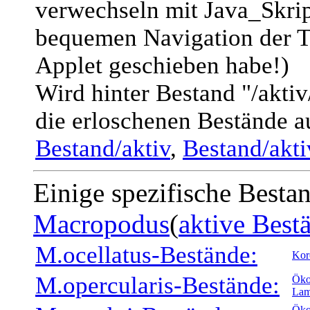
verwechseln mit Java_Skript
bequemen Navigation der T
Applet geschieben habe!)
Wird hinter Bestand "/akti
die erloschenen Bestände a
Bestand/aktiv
,
Bestand/akt
Einige spezifische Besta
Macropodus
(
aktive Best
M.ocellatus-Bestände:
Kor
M.opercularis-Bestände:
Öko
Lam
Öko