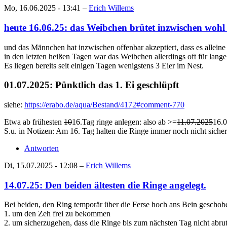
Mo, 16.06.2025 - 13:41 –
Erich Willems
heute 16.06.25: das Weibchen brütet inzwischen wohl 
und das Männchen hat inzwischen offenbar akzeptiert, dass es alleine 
in den letzten heißen Tagen war das Weibchen allerdings oft für lange
Es liegen bereits seit einigen Tagen wenigstens 3 Eier im Nest.
01.07.2025: Pünktlich das 1. Ei geschlüpft
siehe:
https://erabo.de/aqua/Bestand/4172#comment-770
Etwa ab frühesten
10
16.Tag ringe anlegen: also ab >=
11.07.2025
16.
S.u. in Notizen: Am 16. Tag halten die Ringe immer noch nicht siche
Antworten
Di, 15.07.2025 - 12:08 –
Erich Willems
14.07.25: Den beiden ältesten die Ringe angelegt.
Bei beiden, den Ring temporär über die Ferse hoch ans Bein geschob
1. um den Zeh frei zu bekommen
2. um sicherzugehen, dass die Ringe bis zum nächsten Tag nicht abru