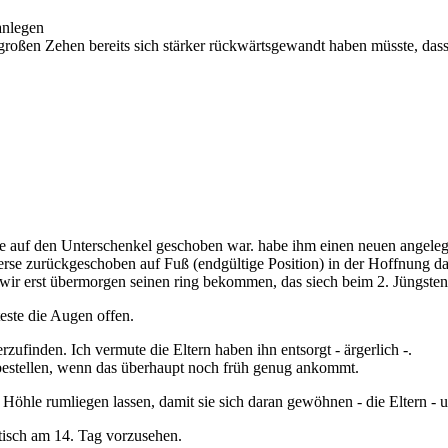
 anlegen
 großen Zehen bereits sich stärker rückwärtsgewandt haben müsste, das
erse auf den Unterschenkel geschoben war. habe ihm einen neuen angele
rse zurückgeschoben auf Fuß (endgültige Position) in der Hoffnung das
wir erst übermorgen seinen ring bekommen, das siech beim 2. Jüngsten 
teste die Augen offen.
ufinden. Ich vermute die Eltern haben ihn entsorgt - ärgerlich -.
chbestellen, wenn das überhaupt noch früh genug ankommt.
r Höhle rumliegen lassen, damit sie sich daran gewöhnen - die Eltern -
tisch am 14. Tag vorzusehen.