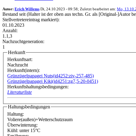
Autor:
Erich Willems
Di, 24.10.2023 - 09:58; Zuletzt bearbeitet am:
Mo, 13.10.
Bestand seit (Halter ist der oben aus techn. Gr. als [Original-]Autor b
Stellvertretereintrag markiert):
01.10.2023
Anzahl:
1.1,3
Nachzuchtgeneration:
1
Herkunft
Herkunftsart:
Nachzucht
Herkunft(intern):
Grünzügelpapagei Nuts(id4252:ziv-257-485)
Grünzügelpapagei Kiki(id4251:zg7,5-20-0451)
Herkunftshaltungsbedingungen:
Literaturliste
Haltungsbedingungen
Haltung:
Voliere(außen)+Wetterschutzraum
Überwinterung:
Kühl: unter 15°C
Ernährung: