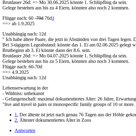
Brutdauer 26d: => Mo 30.06.2025 könnte 1. Schlüpfling da sein.
Gelege bestehen aus bis zu 4 Eiern, könnten also noch 2 kommen.
Flügge nach: 60 -
70d
76d
1
==> ab 1.9.2025
Unabhängig nach: 12d
" Ich habe ältere Paare, die jetzt in Abständen von drei Tagen legen. 
Bei 3-tägigem Legeabstand: könnte das 1. Ei am 02.06.2025 gelegt w
Brutbeginn ab 3. Ei könnte dann der 8.6. sein.
Brutdauer 26d: => Mo 04.07.2025 könnte 1. Schlüpfling da sein.
Gelege bestehen aus bis zu 5 Eiern, könnten also noch 3 kommen.
Flügge nach: 60-70d
==> 4.9.2025
Unabhängig nach: 12d
Lebenserwartung in der
- Wildniss: unbekannt
- Gefangenschaft: maximal dokumentiertes Alter: 26 Jahre, Erwartung 
"live and travel in pairs or monospecific family groups of 10 or more.
1.
Der älteste ist jetzt nach genau 76 Tagen aus der Höhle ge
2.
Ältester dokumentiertes Alter in Zoos
Antworten