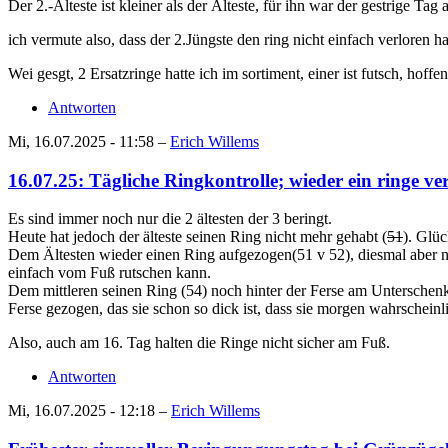
Der 2.-Älteste ist kleiner als der Älteste, für ihn war der gestrige Tag 
ich vermute also, dass der 2.Jüngste den ring nicht einfach verloren ha
Wei gesgt, 2 Ersatzringe hatte ich im sortiment, einer ist futsch, hoff
Antworten
Mi, 16.07.2025 - 11:58 –
Erich Willems
16.07.25: Tägliche Ringkontrolle; wieder ein ringe ve
Es sind immer noch nur die 2 ältesten der 3 beringt.
Heute hat jedoch der älteste seinen Ring nicht mehr gehabt (
51
). Glü
Dem Ältesten wieder einen Ring aufgezogen(51 v 52), diesmal aber nic
einfach vom Fuß rutschen kann.
Dem mittleren seinen Ring (54) noch hinter der Ferse am Unterschenk
Ferse gezogen, das sie schon so dick ist, dass sie morgen wahrscheinl
Also, auch am 16. Tag halten die Ringe nicht sicher am Fuß.
Antworten
Mi, 16.07.2025 - 12:18 –
Erich Willems