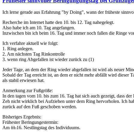
Frühester sinnvoller Beringungungstag bei Grünzüge
Ich lerne gerade aus Erfahrung "by Doing", wann der früheste sinnvo
Recherche im Internet hatte den 10. bis 12. Tag nahegelegt.
Also habe ich am 10. Tag angefangen.
Inzwischen bin ich beim 16. Tag und immer noch fallen die Ringe v
Ich verfahre aktuell wie folgt:
1. Ring anlegen.
2. Am nächsten Tag Rinkontrolle
3. wenn ring Abgefallen ist wieder zurück zu (1)
Jeder Tage, an dem der Ring wieder abgefallen ist wird als neuer Mind
Sobald der Tag erreicht ist, an dem er nicht mehr abfällt wird dieser T
als stabil erwiesen hat.
Anmerkung zur Fußgröße:
In den tagen vom 10. bis zum 16. Tag hat sich auch gezeigt, dass der
Zeh nicht wirklich bei Aufziehen unter dem Ring hervorholen. Ich ha
zurück auf den Fuß geschoben werden.
Bisheriges Ergebnis:
Frühester Beringungestermin:
Am
11.
16. Nestlingstag des Individuums.