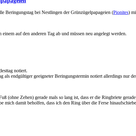
lpapageien
lle Beringungstag bei Nestlingen der Grünzügelpapageien (
Pionites
) m
on einem auf den anderen Tag ab und müssen neu angelegt werden.
esttag notiert.
ag als endgültiger geeigneter Beringungstermin notiert allerdings nur de
 Fuß (ohne Zehen) gerade mals so lang ist, dass er die Ringbriete ger
be mich damit beholfen, dass ich den Ring über die Ferse hinaufschieb