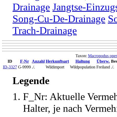
Drainage
Jangtse-Einzug
Song-Cu-De-Drainage
S
Trach-Drainage
Taxon:
Macropodus oper
ID
F-Nr
Anzahl
Herkunftsart
Haltung
Überw.
Bes
ID-3327
G-9999
./.
Wildimport
Wildpopulation
Freiland
./.
Legende
F_Nr: Aktuelle Verme
Halter, je nach Verme