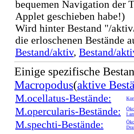
bequemen Navigation der T
Applet geschieben habe!)
Wird hinter Bestand "/akti
die erloschenen Bestände a
Bestand/aktiv
,
Bestand/akt
Einige spezifische Besta
Macropodus
(
aktive Best
M.ocellatus-Bestände:
Kor
M.opercularis-Bestände:
Öko
Lam
M.spechti-Bestände:
Öko
Dra