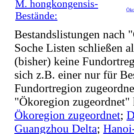
M. hongkongensis-
Öko
Bestände:
Bestandslistungen nach 
Soche Listen schließen a
(bisher) keine Fundortreg
sich z.B. einer nur für B
Fundortregion zugeordnet
"Ökoregion zugeordnet" 
Ökoregion zugeordnet
;
D
Guangzhou Delta
;
Hanoi