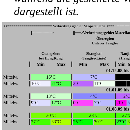
dargestellt ist.
=====|
<<====================== Verbreitungsgebiet M.opercularis <===
|----------------->
||===>Verbreitungsgebiet M.ocella
Ökoregion
Unterer Jangtse
Guangzhou
Shanghai
Nanji
bei HongKong
(Jangtse-Linie)
(Jiang
Min
Max
Min
Max
Min
01.12.08 bi
Mittelw.
16°C
7°C
Mittelw.
10°C
21°C
2°C
11°C
01.01.09 bi
Mittelw.
13°C
4°C
2°
Mittelw.
9°C
17°C
0°C
7°C
-1°C
5
01.08.09 bi
Mittelw.
30°C
28°C
27°
Mittelw.
27°C
33°C
25°C
30°C
23°C
3
___