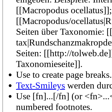
[[Macropodus ocellatus]];
[[Macropodus/ocellatus|
Seiten über Taxonomie: [
tax|Rundschanzmakropdenb
Seiten: [[http://tolweb.de
Taxonomieseite]].
Use
to create page breaks.
Text-Smileys
werden durch
Use [fn]...[/fn] (or <fn>..
numbered footnotes.