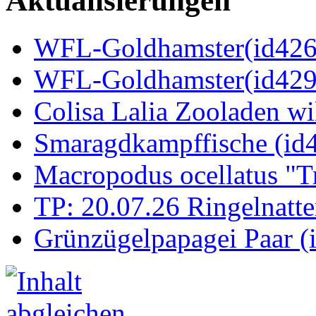
Aktualisierungen
WFL-Goldhamster(id4269
WFL-Goldhamster(id429
Colisa Lalia Zooladen wi
Smaragdkampffische (id
Macropodus ocellatus "T
TP: 20.07.26 Ringelnatte
Grünzügelpapagei Paar (