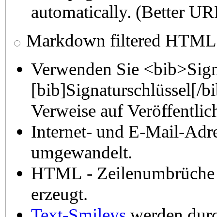
automatically. (Better URL
Markdown filtered HTML
Verwenden Sie <bib>Sign
[bib]Signaturschlüssel[/
Verweise auf Veröffentli
Internet- und E-Mail-Adr
umgewandelt.
HTML - Zeilenumbrüche 
erzeugt.
Text-Smileys
werden durch