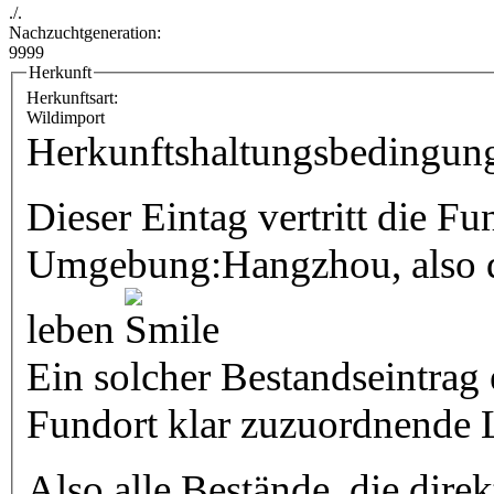
./.
Nachzuchtgeneration:
9999
Herkunft
Herkunftsart:
Wildimport
Herkunftshaltungsbedingun
Dieser Eintag vertritt die F
Umgebung:Hangzhou, also die
leben
Ein solcher Bestandseintrag 
Fundort klar zuzuordnende L
Also alle Bestände, die direk