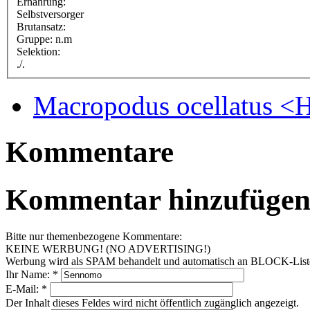
Ernährung:
Selbstversorger
Brutansatz:
Gruppe: n.m
Selektion:
./.
Macropodus ocellatus <
Kommentare
Kommentar hinzufüge
Bitte nur themenbezogene Kommentare:
KEINE WERBUNG! (NO ADVERTISING!)
Werbung wird als SPAM behandelt und automatisch an BLOCK-Listen 
Ihr Name:
*
E-Mail:
*
Der Inhalt dieses Feldes wird nicht öffentlich zugänglich angezeigt.