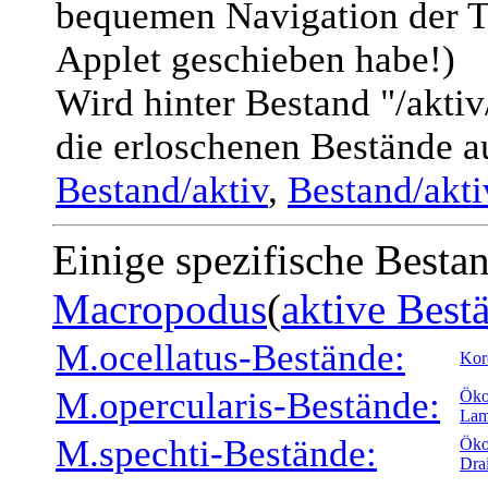
bequemen Navigation der T
Applet geschieben habe!)
Wird hinter Bestand "/akti
die erloschenen Bestände a
Bestand/aktiv
,
Bestand/akt
Einige spezifische Besta
Macropodus
(
aktive Best
M.ocellatus-Bestände:
Kor
M.opercularis-Bestände:
Öko
Lam
M.spechti-Bestände:
Öko
Dra