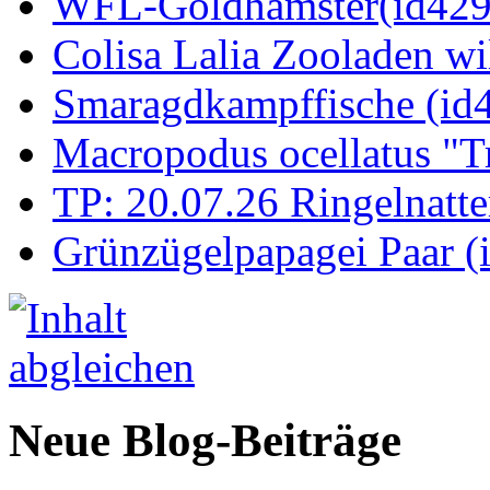
WFL-Goldhamster(id429
Colisa Lalia Zooladen wi
Smaragdkampffische (id
Macropodus ocellatus "T
TP: 20.07.26 Ringelnatte
Grünzügelpapagei Paar (
Neue Blog-Beiträge