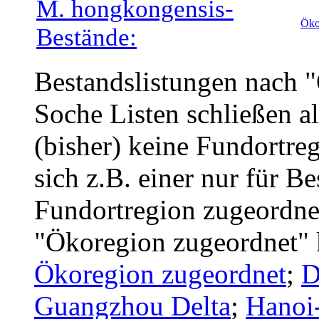
M. hongkongensis-
Öko
Bestände:
Bestandslistungen nach 
Soche Listen schließen a
(bisher) keine Fundortreg
sich z.B. einer nur für B
Fundortregion zugeordnet
"Ökoregion zugeordnet" 
Ökoregion zugeordnet
;
D
Guangzhou Delta
;
Hanoi