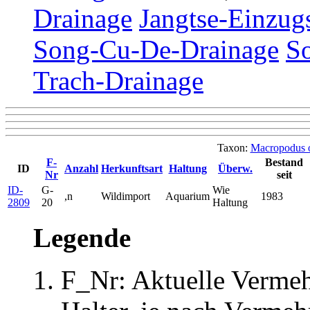
Drainage
Jangtse-Einzug
Song-Cu-De-Drainage
S
Trach-Drainage
Taxon:
Macropodus 
F-
Bestand
ID
Anzahl
Herkunftsart
Haltung
Überw.
Nr
seit
ID-
G-
Wie
,n
Wildimport
Aquarium
1983
2809
20
Haltung
Legende
F_Nr: Aktuelle Verme