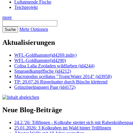
Luftatmende Fische
Teichprojekt
more
Mehr Optionen
Aktualisierungen
WFL-Goldhamster(id4269.indiv)
WFL-Goldhamster(id4290)
Colisa Lalia Zooladen wildfarben (id4244)
Smaragdkampffische (id4212)
Macropodus ocellatus "TropicWater 2014" (id3958)
TP: 20.07.26 Ringelnatter durch Büsche kletternd
Grünzügelpapagei Paar (id4172)
Neue Blog-Beiträge
24.2.'26: Trllfingen - Kolkrabe streitet sich mit Rabenkrähen
25.01.2026: 3 Kolkraben im Wald hinter Trillfingen