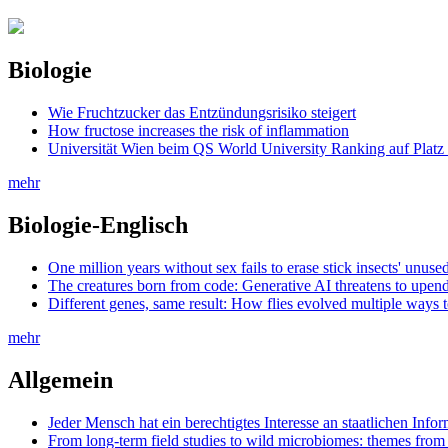
Biologie
Wie Fruchtzucker das Entzündungsrisiko steigert
How fructose increases the risk of inflammation
Universität Wien beim QS World University Ranking auf Platz
mehr
Biologie-Englisch
One million years without sex fails to erase stick insects' unuse
The creatures born from code: Generative AI threatens to upend
Different genes, same result: How flies evolved multiple ways t
mehr
Allgemein
Jeder Mensch hat ein berechtigtes Interesse an staatlichen Info
From long-term field studies to wild microbiomes: themes fro