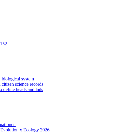
 152
d biological system
 citizen science records
o define heads and tails
rmationen
m Evolution x Ecology 2026