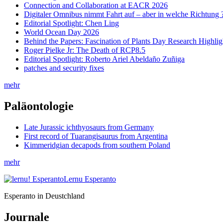
Connection and Collaboration at EACR 2026
Digitaler Omnibus nimmt Fahrt auf – aber in welche Richtung 
Editorial Spotlight: Chen Ling
World Ocean Day 2026
Behind the Papers: Fascination of Plants Day Research Highlig
Roger Pielke Jr: The Death of RCP8.5
Editorial Spotlight: Roberto Ariel Abeldaño Zuñiga
patches and security fixes
mehr
Paläontologie
Late Jurassic ichthyosaurs from Germany
First record of Tuarangisaurus from Argentina
Kimmeridgian decapods from southern Poland
mehr
Lernu Esperanto
Esperanto in Deustchland
Journale