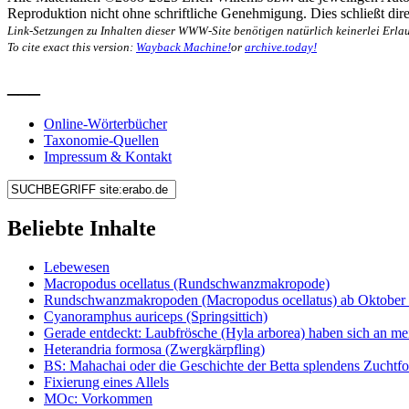
Reproduktion nicht ohne schriftliche Genehmigung. Dies schließt direk
Link-Setzungen zu Inhalten dieser WWW-Site benötigen natürlich keinerlei Erlau
To cite exact this version:
Wayback Machine!
or
archive.today!
___
Online-Wörterbücher
Taxonomie-Quellen
Impressum & Kontakt
Beliebte Inhalte
Lebewesen
Macropodus ocellatus (Rundschwanzmakropode)
Rundschwanzmakropoden (Macropodus ocellatus) ab Oktober 
Cyanoramphus auriceps (Springsittich)
Gerade entdeckt: Laubfrösche (Hyla arborea) haben sich an me
Heterandria formosa (Zwergkärpfling)
BS: Mahachai oder die Geschichte der Betta splendens Zuchtf
Fixierung eines Allels
MOc: Vorkommen