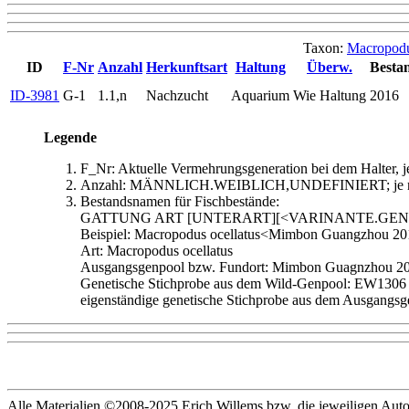
Taxon:
Macropodu
ID
F-Nr
Anzahl
Herkunftsart
Haltung
Überw.
Bestan
ID-3981
G-1
1.1,n
Nachzucht
Aquarium
Wie Haltung
2016
Legende
F_Nr: Aktuelle Vermehrungsgeneration bei dem Halter, 
Anzahl: MÄNNLICH.WEIBLICH,UNDEFINIERT; je nach 
Bestandsnamen für Fischbestände:
GATTUNG ART [UNTERART][<VARINANTE.GEN
Beispiel: Macropodus ocellatus<Mimbon Guangzhou 
Art: Macropodus ocellatus
Ausgangsgenpool bzw. Fundort: Mimbon Guagnzhou 201
Genetische Stichprobe aus dem Wild-Genpool: EW1306 (E
eigenständige genetische Stichprobe aus dem Ausgangsge
Alle Materialien ©2008-2025 Erich Willems bzw. die jeweiligen Autor