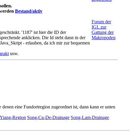
sollen.
t werden
Bestand/aktiv
Forum der
IGL zur
chränkt. '1187' ist hier die ID der
Gattung der
prechende anklicken. Die Id steht dann in der
Makropoden
Java_Skript - erlauben, da ich mir zur bequemen
mpakt
usw.
nde denen eine Fundortregion zugeordnet ist, dann kann er unten
Yiang-Region
Song-Cu-De-Drainage
Song-Lam-Drainage