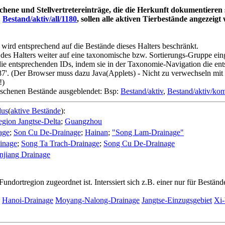
schene und Stellvertretereinträge, die die Herkunft dokumentieren 
:
Bestand/aktiv/all/1180
, sollen alle aktiven Tierbestände angezeig
wird entsprechend auf die Bestände dieses Halters beschränkt.
es Halters weiter auf eine taxonomische bzw. Sortierungs-Gruppe einges
e entsprechenden IDs, indem sie in der Taxonomie-Navigation die ents
7'. (Der Browser muss dazu Java(Applets) - Nicht zu verwechseln mit 
!)
loschenen Bestände ausgeblendet: Bsp:
Bestand/aktiv
,
Bestand/aktiv/ko
dus
(
aktive Bestände
):
gion Jangtse-Delta
;
Guangzhou
age
;
Son Cu De-Drainage
;
Hainan
;
"Song Lam-Drainage"
inage
;
Song Ta Trach-Drainage
;
Song Cu De-Drainage
njiang Drainage
Fundortregion zugeordnet ist. Interssiert sich z.B. einer nur für Bestä
;
Hanoi-Drainage
Moyang-Nalong-Drainage
Jangtse-Einzugsgebiet
Xi-