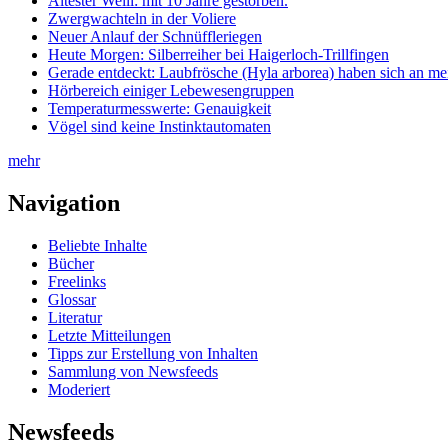
Ältester Welli: mit 10 Jahre gestorben.
Zwergwachteln in der Voliere
Neuer Anlauf der Schnüffleriegen
Heute Morgen: Silberreiher bei Haigerloch-Trillfingen
Gerade entdeckt: Laubfrösche (Hyla arborea) haben sich an me
Hörbereich einiger Lebewesengruppen
Temperaturmesswerte: Genauigkeit
Vögel sind keine Instinktautomaten
mehr
Navigation
Beliebte Inhalte
Bücher
Freelinks
Glossar
Literatur
Letzte Mitteilungen
Tipps zur Erstellung von Inhalten
Sammlung von Newsfeeds
Moderiert
Newsfeeds