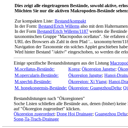
Dies zeigt alle eingetragenen Bestände, sowohl aktive, erlo
Möchten Sie nur die aktiven Makropoden-Bestände sehen
Zur kompakten Liste:
Bestand/kompakt
In der Form:
Bestand/Erich Willems
also mit dem Halternamen 
In der Form
Bestand/Erich Willems/1187
werden die Bestände d
taxonomischen Gruppe "Macropodus ocellatus". Sie erfahren di
URL des Browsers als Zahl in dem Pfad '... taxonomy/term/118
Navigation der Taxonomie ein solches Applet geschieben habe
Wird hinter Bestand "/aktiv/" eingeschoben, so werden die er
Einige spezifische Bestandslistungen aus der Listung
Macropo
M.ocellatus-Bestände:
Korea
;
Ökoregion Jangtse
;
Ökore
M.opercularis-Bestände:
Ökoregion Jangtse
;
Hanoi-Drain
M.spechti-Bestände:
Ökoregion: Xi Yiang
;
Hanoi-Dra
M. hongkongensis-Bestände:
Ökoregion: GuangzhouDelta
;
Qi
Bestandslistungen nach "Ökoregionen"
Soche Listen schließen alle Bestände aus, denen (bisher) keine 
auf "Ökoregion zugeordnet" klicken.
Ökoregion zugeordnet
;
Dong Hoi Drainage
;
Guangzhou Delta
Song-Ta-Trach-Drainage