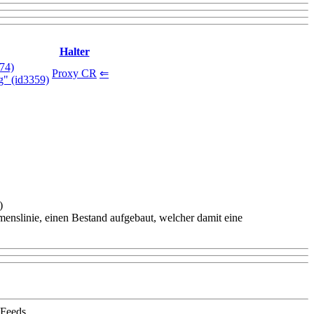
Halter
74)
Proxy CR
⇐
" (id3359)
)
nslinie, einen Bestand aufgebaut, welcher damit eine
 Feeds.