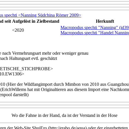
s spechti <Nanning Südchina Römer 2009>
d seit
Aufgelöst
in Zielbestand
Herkunft
Macropodus spechti "Nanning" (id39
<2020
Macropodus spechti "Handel Nanning
je nach Vermehrungsart mehr oder weniger genau
Haltungsart evtl. geschätzt
ETISCHE_STICHPROBE>
2010.EW1306>
0 (Hier der Wildfangimport durch Mimbon von 2010 aus Guangzhou
richWillems hat mit Originaltieren aus diesem Import eine Nachkomme
npool darstellt)
Wo die Fahne in der Hand, da ist der Verstand in der Hose
en der Web-Site ShuiEro (http://erabo.de/aqua) oder der eingebetteten