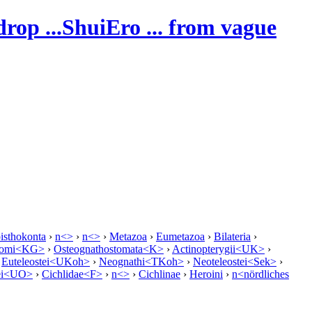
ShuiEro
... from vague
isthokonta
›
n<>
›
n<>
›
Metazoa
›
Eumetazoa
›
Bilateria
›
stomi<KG>
›
Osteognathostomata<K>
›
Actinopterygii<UK>
›
›
Euteleostei<UKoh>
›
Neognathi<TKoh>
›
Neoteleostei<Sek>
›
ei<UO>
›
Cichlidae<F>
›
n<>
›
Cichlinae
›
Heroini
›
n<nördliches