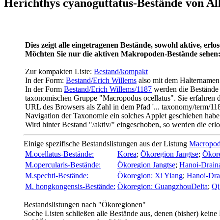
Herichthys cyanoguttatus-Bestände von Al
Dies zeigt alle eingetragenen Bestände, sowohl aktive, erlo
Möchten Sie nur die aktiven Makropoden-Bestände sehen
Zur kompakten Liste:
Bestand/kompakt
In der Form:
Bestand/Erich Willems
also mit dem Halternamen 
In der Form
Bestand/Erich Willems/1187
werden die Bestände d
taxonomischen Gruppe "Macropodus ocellatus". Sie erfahren di
URL des Browsers als Zahl in dem Pfad '... taxonomy/term/118
Navigation der Taxonomie ein solches Applet geschieben habe
Wird hinter Bestand "/aktiv/" eingeschoben, so werden die er
Einige spezifische Bestandslistungen aus der Listung
Macropo
M.ocellatus-Bestände:
Korea
;
Ökoregion Jangtse
;
Ökore
M.opercularis-Bestände:
Ökoregion Jangtse
;
Hanoi-Drain
M.spechti-Bestände:
Ökoregion: Xi Yiang
;
Hanoi-Dra
M. hongkongensis-Bestände:
Ökoregion: GuangzhouDelta
;
Qi
Bestandslistungen nach "Ökoregionen"
Soche Listen schließen alle Bestände aus, denen (bisher) keine 