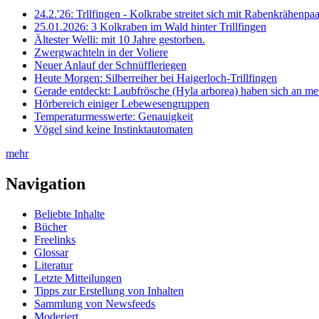
24.2.'26: Trllfingen - Kolkrabe streitet sich mit Rabenkrähen
25.01.2026: 3 Kolkraben im Wald hinter Trillfingen
Ältester Welli: mit 10 Jahre gestorben.
Zwergwachteln in der Voliere
Neuer Anlauf der Schnüffleriegen
Heute Morgen: Silberreiher bei Haigerloch-Trillfingen
Gerade entdeckt: Laubfrösche (Hyla arborea) haben sich an me
Hörbereich einiger Lebewesengruppen
Temperaturmesswerte: Genauigkeit
Vögel sind keine Instinktautomaten
mehr
Navigation
Beliebte Inhalte
Bücher
Freelinks
Glossar
Literatur
Letzte Mitteilungen
Tipps zur Erstellung von Inhalten
Sammlung von Newsfeeds
Moderiert