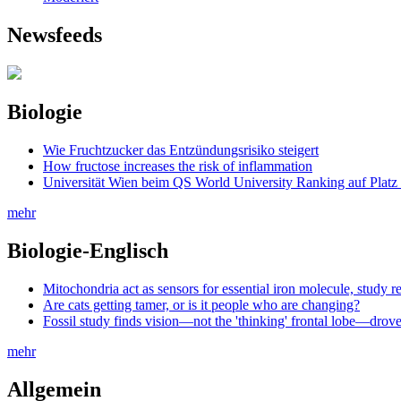
Newsfeeds
Biologie
Wie Fruchtzucker das Entzündungsrisiko steigert
How fructose increases the risk of inflammation
Universität Wien beim QS World University Ranking auf Platz
mehr
Biologie-Englisch
Mitochondria act as sensors for essential iron molecule, study r
Are cats getting tamer, or is it people who are changing?
Fossil study finds vision—not the 'thinking' frontal lobe—drov
mehr
Allgemein