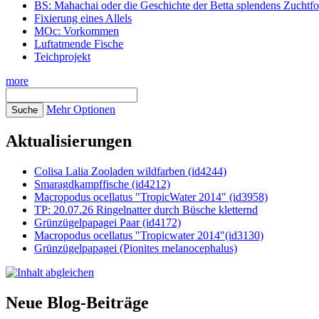
BS: Mahachai oder die Geschichte der Betta splendens Zuchtf
Fixierung eines Allels
MOc: Vorkommen
Luftatmende Fische
Teichprojekt
more
Mehr Optionen
Aktualisierungen
Colisa Lalia Zooladen wildfarben (id4244)
Smaragdkampffische (id4212)
Macropodus ocellatus "TropicWater 2014" (id3958)
TP: 20.07.26 Ringelnatter durch Büsche kletternd
Grünzügelpapagei Paar (id4172)
Macropodus ocellatus "Tropicwater 2014"(id3130)
Grünzügelpapagei (Pionites melanocephalus)
Neue Blog-Beiträge