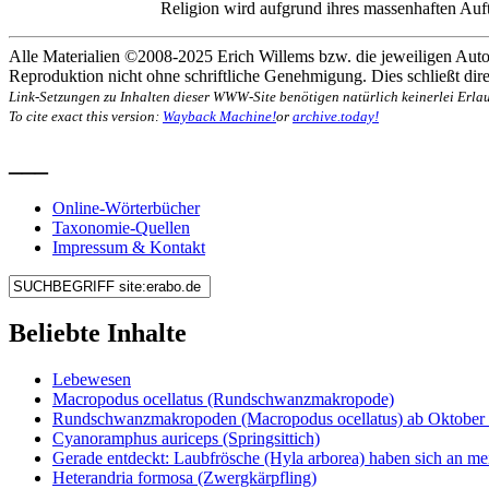
Religion wird aufgrund ihres massenhaften Auft
Alle Materialien ©2008-2025 Erich Willems bzw. die jeweiligen Autor
Reproduktion nicht ohne schriftliche Genehmigung. Dies schließt direk
Link-Setzungen zu Inhalten dieser WWW-Site benötigen natürlich keinerlei Erlau
To cite exact this version:
Wayback Machine!
or
archive.today!
___
Online-Wörterbücher
Taxonomie-Quellen
Impressum & Kontakt
Beliebte Inhalte
Lebewesen
Macropodus ocellatus (Rundschwanzmakropode)
Rundschwanzmakropoden (Macropodus ocellatus) ab Oktober 
Cyanoramphus auriceps (Springsittich)
Gerade entdeckt: Laubfrösche (Hyla arborea) haben sich an me
Heterandria formosa (Zwergkärpfling)