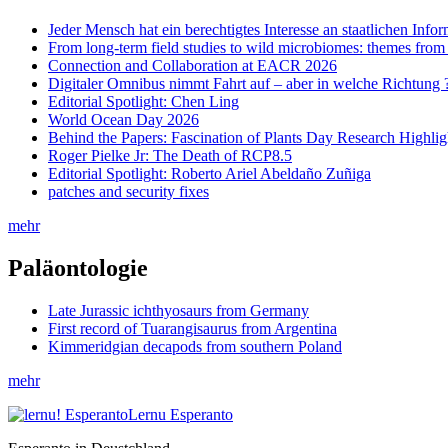
Jeder Mensch hat ein berechtigtes Interesse an staatlichen Info
From long-term field studies to wild microbiomes: themes fro
Connection and Collaboration at EACR 2026
Digitaler Omnibus nimmt Fahrt auf – aber in welche Richtung 
Editorial Spotlight: Chen Ling
World Ocean Day 2026
Behind the Papers: Fascination of Plants Day Research Highlig
Roger Pielke Jr: The Death of RCP8.5
Editorial Spotlight: Roberto Ariel Abeldaño Zuñiga
patches and security fixes
mehr
Paläontologie
Late Jurassic ichthyosaurs from Germany
First record of Tuarangisaurus from Argentina
Kimmeridgian decapods from southern Poland
mehr
Lernu Esperanto