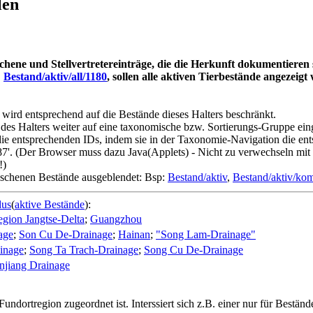
len
schene und Stellvertretereinträge, die die Herkunft dokumentieren 
:
Bestand/aktiv/all/1180
, sollen alle aktiven Tierbestände angezeig
wird entsprechend auf die Bestände dieses Halters beschränkt.
es Halters weiter auf eine taxonomische bzw. Sortierungs-Gruppe einges
e entsprechenden IDs, indem sie in der Taxonomie-Navigation die ents
7'. (Der Browser muss dazu Java(Applets) - Nicht zu verwechseln mit 
!)
loschenen Bestände ausgeblendet: Bsp:
Bestand/aktiv
,
Bestand/aktiv/ko
dus
(
aktive Bestände
):
gion Jangtse-Delta
;
Guangzhou
age
;
Son Cu De-Drainage
;
Hainan
;
"Song Lam-Drainage"
inage
;
Song Ta Trach-Drainage
;
Song Cu De-Drainage
njiang Drainage
Fundortregion zugeordnet ist. Interssiert sich z.B. einer nur für Bestä