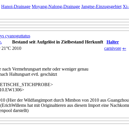
;
Hanoi-Drainage
Moyang-Nalong-Drainage
Jangtse-Einzugsgebiet
Xi-
ys cyanoguttatus
.
Bestand seit
Aufgelöst
in Zielbestand
Herkunft
Halter
r 21°C
2010
carnivore
⇐
je nach Vermehrungsart mehr oder weniger genau
Haltungsart evtl. geschätzt
ETISCHE_STICHPROBE>
2010.EW1306>
0 (Hier der Wildfangimport durch Mimbon von 2010 aus Guangzhou
richWillems hat mit Originaltieren aus diesem Import eine Nachkomme
npool darstellt)