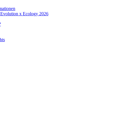
rmationen
m Evolution x Ecology 2026
?
hts