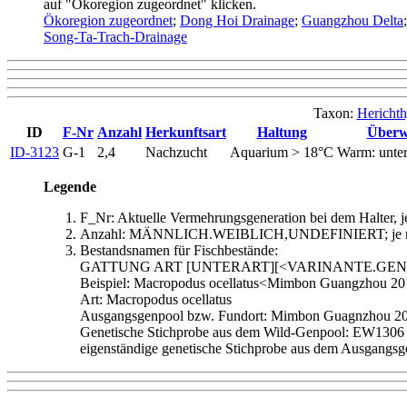
auf "Ökoregion zugeordnet" klicken.
Ökoregion zugeordnet
;
Dong Hoi Drainage
;
Guangzhou Delta
Song-Ta-Trach-Drainage
Taxon:
Herichth
ID
F-Nr
Anzahl
Herkunftsart
Haltung
Überw
ID-3123
G-1
2,4
Nachzucht
Aquarium > 18°C
Warm: unte
Legende
F_Nr: Aktuelle Vermehrungsgeneration bei dem Halter, 
Anzahl: MÄNNLICH.WEIBLICH,UNDEFINIERT; je nach 
Bestandsnamen für Fischbestände:
GATTUNG ART [UNTERART][<VARINANTE.GEN
Beispiel: Macropodus ocellatus<Mimbon Guangzhou 
Art: Macropodus ocellatus
Ausgangsgenpool bzw. Fundort: Mimbon Guagnzhou 201
Genetische Stichprobe aus dem Wild-Genpool: EW1306 (E
eigenständige genetische Stichprobe aus dem Ausgangsge