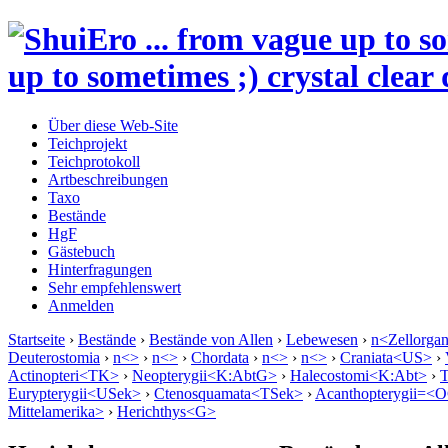
up to sometimes ;) crystal clear 
Über diese Web-Site
Teichprojekt
Teichprotokoll
Artbeschreibungen
Taxo
Bestände
HgF
Gästebuch
Hinterfragungen
Sehr empfehlenswert
Anmelden
Startseite
›
Bestände
›
Bestände von Allen
›
Lebewesen
›
n<Zellorga
Deuterostomia
›
n<>
›
n<>
›
Chordata
›
n<>
›
n<>
›
Craniata<US>
›
Actinopteri<TK>
›
Neopterygii<K:AbtG>
›
Halecostomi<K:Abt>
›
T
Eurypterygii<USek>
›
Ctenosquamata<TSek>
›
Acanthopterygii=<
Mittelamerika>
›
Herichthys<G>