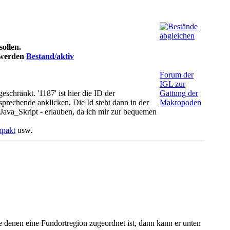
sollen.
t werden
Bestand/aktiv
Forum der
IGL zur
chränkt. '1187' ist hier die ID der
Gattung der
prechende anklicken. Die Id steht dann in der
Makropoden
Java_Skript - erlauben, da ich mir zur bequemen
mpakt
usw.
nde denen eine Fundortregion zugeordnet ist, dann kann er unten