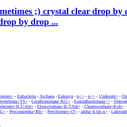
drop by drop ...
nismen>
›
Eubacteria
›
Archaea
›
Eukarya
›
n<>
›
n<>
›
Unikonts=
›
Op
Vertebrata<TS>
›
Gnathostomata<KG>
›
Eugnathostomata<>
›
Teleo
eleostei<K:UAbt>
›
Elopocephala<K:TAbt>
›
Clupeocephala<Koh>
OG>
›
Percomorpha<Rh>
›
Perciformes<O>
›
alpha<k bis n>
›
Labroid