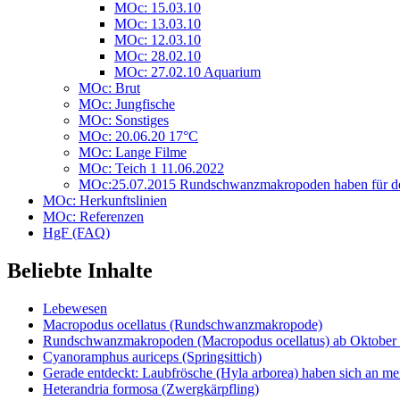
MOc: 15.03.10
MOc: 13.03.10
MOc: 12.03.10
MOc: 28.02.10
MOc: 27.02.10 Aquarium
MOc: Brut
MOc: Jungfische
MOc: Sonstiges
MOc: 20.06.20 17°C
MOc: Lange Filme
MOc: Teich 1 11.06.2022
MOc:25.07.2015 Rundschwanzmakropoden haben für den
MOc: Herkunftslinien
MOc: Referenzen
HgF (FAQ)
Beliebte Inhalte
Lebewesen
Macropodus ocellatus (Rundschwanzmakropode)
Rundschwanzmakropoden (Macropodus ocellatus) ab Oktober 
Cyanoramphus auriceps (Springsittich)
Gerade entdeckt: Laubfrösche (Hyla arborea) haben sich an me
Heterandria formosa (Zwergkärpfling)