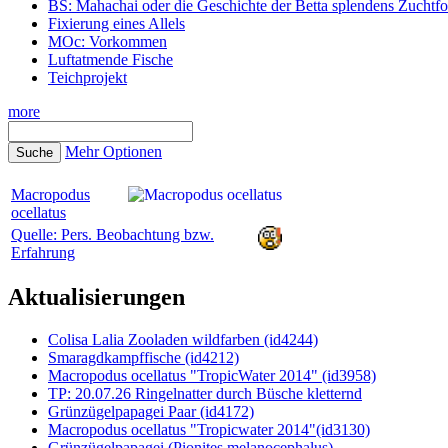
BS: Mahachai oder die Geschichte der Betta splendens Zuchtf
Fixierung eines Allels
MOc: Vorkommen
Luftatmende Fische
Teichprojekt
more
Mehr Optionen
Macropodus
ocellatus
Quelle: Pers. Beobachtung bzw.
Erfahrung
Aktualisierungen
Colisa Lalia Zooladen wildfarben (id4244)
Smaragdkampffische (id4212)
Macropodus ocellatus "TropicWater 2014" (id3958)
TP: 20.07.26 Ringelnatter durch Büsche kletternd
Grünzügelpapagei Paar (id4172)
Macropodus ocellatus "Tropicwater 2014"(id3130)
Grünzügelpapagei (Pionites melanocephalus)