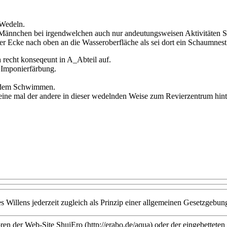
 Wedeln.
e Männchen bei irgendwelchen auch nur andeutungsweisen Aktivitäten 
 Ecke nach oben an die Wasseroberfläche als sei dort ein Schaumnest
 recht konseqeunt in A_Abteil auf.
 Imponierfärbung.
ndem Schwimmen.
 eine mal der andere in dieser wedelnden Weise zum Revierzentrum hin
s Willens jederzeit zugleich als Prinzip einer allgemeinen Gesetzgebu
en der Web-Site ShuiEro (http://erabo.de/aqua) oder der eingebetteten