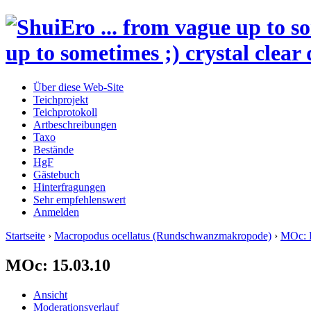
up to sometimes ;) crystal clear 
Über diese Web-Site
Teichprojekt
Teichprotokoll
Artbeschreibungen
Taxo
Bestände
HgF
Gästebuch
Hinterfragungen
Sehr empfehlenswert
Anmelden
Startseite
›
Macropodus ocellatus (Rundschwanzmakropode)
›
MOc: 
MOc: 15.03.10
Ansicht
Moderationsverlauf