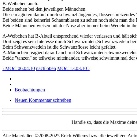
B-Weibchen auch.
Beide stehen bei den jeweiligen Männchen.
Diese reagieren darauf durch schwanzhängendes, flossenspreizendes
Bei beiden sind keinerlei Schaumblasen zu sehen noch sieht man di
Beide Männchen weisen mit der Nase aber immer beim Wedeln in ihrer
A-Weibchen hat B-Abteil entsprechend wieder verlassen und hält sich
Dort zeigt es sein Interesse durch Schwanzunten-Schwanzwedeln bei
Beim Schwanzwedeln ist die Schwanzflosse leicht gefaltet.
A-Männchen reagiert darauf auch mit Schwanzuntenschwanzwedel
Beide "tanzen" so teilweise miteinander, teilweise schwimmt mal der
‹ MOc: 06.04.10
nach oben
MOc: 13.03.10 ›
Beobachtungen
Neuen Kommentar schreiben
Handle so, dass die Maxime deine
Alle Materialien ©2008-2025 Erich Willems bzw. die jeweiligen Autor