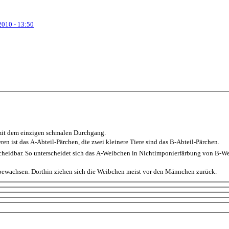
2010 - 13:50
mit dem einzigen schmalen Durchgang.
Tieren ist das A-Abteil-Pärchen, die zwei kleinere Tiere sind das B-Abteil-Pärchen.
scheidbar. So unterscheidet sich das A-Weibchen in Nichtimponierfärbung von B-We
ndeckend dicht mit einer 25cm-30cm hohen Krautdecke bewachsen. Dorthin ziehen sich die Weibchen meist vor den Männchen zurück.