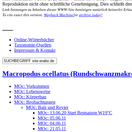
Reproduktion nicht ohne schriftliche Genehmigung. Dies schließt direk
Link-Setzungen zu Inhalten dieser WWW-Site benötigen natürlich keinerlei Erlau
To cite exact this version:
Wayback Machine!
or
archive.today!
___
Online-Wörterbücher
Taxonomie-Quellen
Impressum & Kontakt
Macropodus ocellatus (Rundschwanzmakr
MOc: Vorkommen
MOc: Lebensweise
MOc: Körperbau
MOc: Beobachtungen
MOc: Balz und Revier
MOc: 13.06.20 Start Brutsaison W19°C
MOc: 05.06.11
MOc: 04.06.11
MOc: 21.05.11