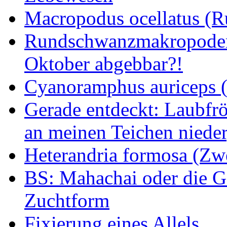
Macropodus ocellatus (
Rundschwanzmakropoden 
Oktober abgebbar?!
Cyanoramphus auriceps (S
Gerade entdeckt: Laubfrö
an meinen Teichen nieder
Heterandria formosa (Zw
BS: Mahachai oder die Ge
Zuchtform
Fixierung eines Allels