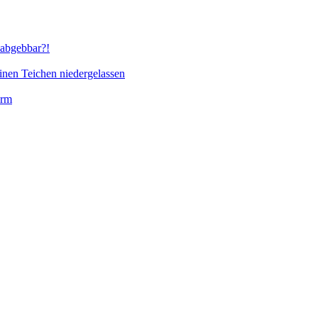
abgebbar?!
inen Teichen niedergelassen
orm