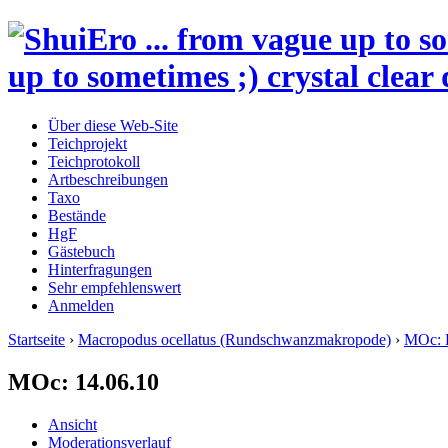
up to sometimes ;) crystal clear 
Über diese Web-Site
Teichprojekt
Teichprotokoll
Artbeschreibungen
Taxo
Bestände
HgF
Gästebuch
Hinterfragungen
Sehr empfehlenswert
Anmelden
Startseite
›
Macropodus ocellatus (Rundschwanzmakropode)
›
MOc: 
MOc: 14.06.10
Ansicht
Moderationsverlauf