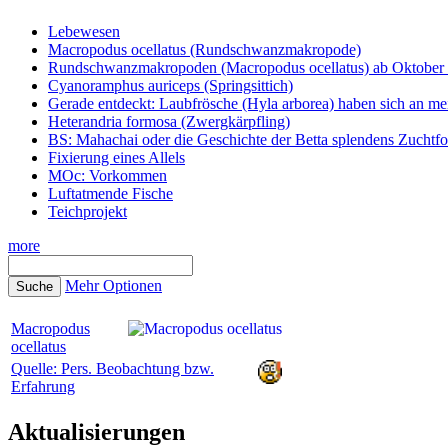
Lebewesen
Macropodus ocellatus (Rundschwanzmakropode)
Rundschwanzmakropoden (Macropodus ocellatus) ab Oktober 
Cyanoramphus auriceps (Springsittich)
Gerade entdeckt: Laubfrösche (Hyla arborea) haben sich an me
Heterandria formosa (Zwergkärpfling)
BS: Mahachai oder die Geschichte der Betta splendens Zuchtf
Fixierung eines Allels
MOc: Vorkommen
Luftatmende Fische
Teichprojekt
more
Mehr Optionen
Macropodus
ocellatus
Quelle: Pers. Beobachtung bzw.
Erfahrung
Aktualisierungen