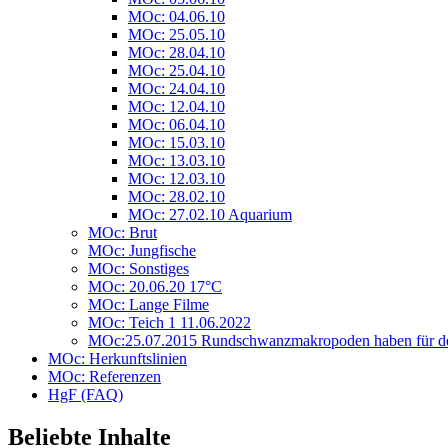
MOc: 04.06.10
MOc: 25.05.10
MOc: 28.04.10
MOc: 25.04.10
MOc: 24.04.10
MOc: 12.04.10
MOc: 06.04.10
MOc: 15.03.10
MOc: 13.03.10
MOc: 12.03.10
MOc: 28.02.10
MOc: 27.02.10 Aquarium
MOc: Brut
MOc: Jungfische
MOc: Sonstiges
MOc: 20.06.20 17°C
MOc: Lange Filme
MOc: Teich 1 11.06.2022
MOc:25.07.2015 Rundschwanzmakropoden haben für den
MOc: Herkunftslinien
MOc: Referenzen
HgF (FAQ)
Beliebte Inhalte