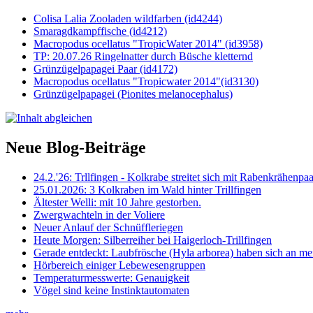
Colisa Lalia Zooladen wildfarben (id4244)
Smaragdkampffische (id4212)
Macropodus ocellatus "TropicWater 2014" (id3958)
TP: 20.07.26 Ringelnatter durch Büsche kletternd
Grünzügelpapagei Paar (id4172)
Macropodus ocellatus "Tropicwater 2014"(id3130)
Grünzügelpapagei (Pionites melanocephalus)
Neue Blog-Beiträge
24.2.'26: Trllfingen - Kolkrabe streitet sich mit Rabenkrähen
25.01.2026: 3 Kolkraben im Wald hinter Trillfingen
Ältester Welli: mit 10 Jahre gestorben.
Zwergwachteln in der Voliere
Neuer Anlauf der Schnüffleriegen
Heute Morgen: Silberreiher bei Haigerloch-Trillfingen
Gerade entdeckt: Laubfrösche (Hyla arborea) haben sich an me
Hörbereich einiger Lebewesengruppen
Temperaturmesswerte: Genauigkeit
Vögel sind keine Instinktautomaten