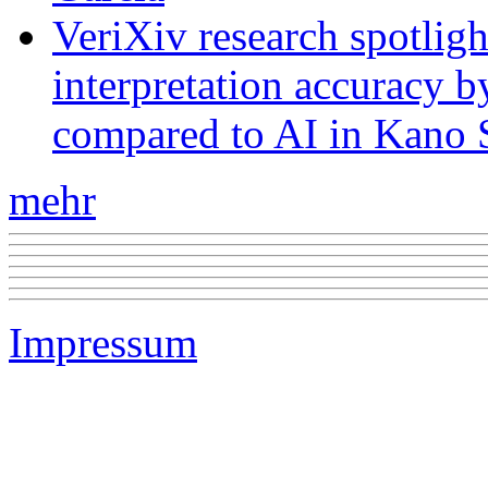
VeriXiv research spotli
interpretation accuracy b
compared to AI in Kano S
mehr
Impressum