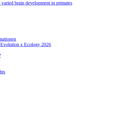
e varied brain development in primates
rmationen
m Evolution x Ecology 2026
?
hts