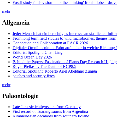
Fossil study finds vision—not the 'thinking' frontal lobe—drov
mehr
Allgemein
Jeder Mensch hat ein berechtigtes Interesse an staatlichen Info
From long-term field studies to wild microbiomes: themes fro
Connection and Collaboration at EACR 2026
Digitaler Omnibus nimmt Fahrt auf – aber in welche Richtung 
Editorial Spotlight: Chen Ling
World Ocean Day 2026
Behind the Papers: Fascination of Plants Day Research Highlig
Roger Pielke Jr: The Death of RCP8.5
Editorial Spotlight: Roberto Ariel Abeldaño Zuñiga
patches and security fixes
mehr
Paläontologie
Late Jurassic ichthyosaurs from Germany
First record of Tuarangisaurus from Argentina
Kimmeridgian decapods from southern Poland