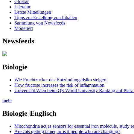
Glossar
Literatur
Letzte Mitteilungen
Tipps zur Erstellung von Inhalten
Sammlung von Newsfeeds
Moderiert
Newsfeeds
Biologie
Wie Fruchtzucker das Entzündungsrisiko steigert
How fructose increases the risk of inflammation
Universität Wien beim QS World University Ranking auf Platz
mehr
Biologie-Englisch
Mitochondria act as sensors for essential iron molecule, study r
Are cats getting tamer, or is it people who are changing?