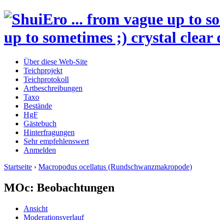
up to sometimes ;) crystal clear 
Über diese Web-Site
Teichprojekt
Teichprotokoll
Artbeschreibungen
Taxo
Bestände
HgF
Gästebuch
Hinterfragungen
Sehr empfehlenswert
Anmelden
Startseite
›
Macropodus ocellatus (Rundschwanzmakropode)
MOc: Beobachtungen
Ansicht
Moderationsverlauf