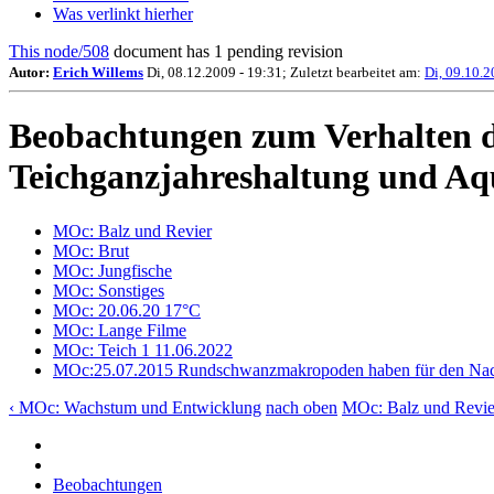
Was verlinkt hierher
This node/508
document has 1 pending revision
Autor:
Erich Willems
Di, 08.12.2009 - 19:31; Zuletzt bearbeitet am:
Di, 09.10.2
Beobachtungen zum Verhalten 
Teichganzjahreshaltung und A
MOc: Balz und Revier
MOc: Brut
MOc: Jungfische
MOc: Sonstiges
MOc: 20.06.20 17°C
MOc: Lange Filme
MOc: Teich 1 11.06.2022
MOc:25.07.2015 Rundschwanzmakropoden haben für den Nach
‹ MOc: Wachstum und Entwicklung
nach oben
MOc: Balz und Revie
Beobachtungen