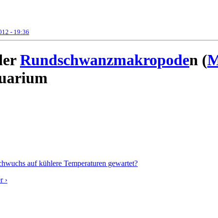
012 - 19:36
der
Rundschwanzmakropode
n (
M
quarium
wuchs auf kühlere Temperaturen gewartet?
r ›