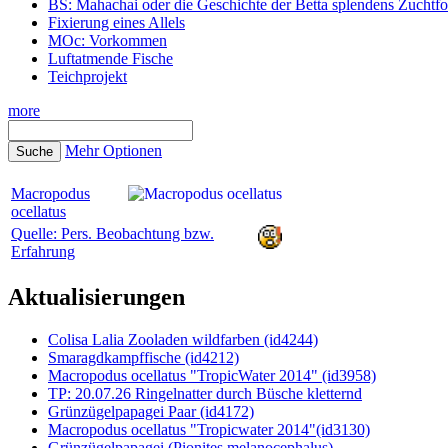
BS: Mahachai oder die Geschichte der Betta splendens Zuchtf
Fixierung eines Allels
MOc: Vorkommen
Luftatmende Fische
Teichprojekt
more
Mehr Optionen
Macropodus
ocellatus
Quelle: Pers. Beobachtung bzw.
Erfahrung
Aktualisierungen
Colisa Lalia Zooladen wildfarben (id4244)
Smaragdkampffische (id4212)
Macropodus ocellatus "TropicWater 2014" (id3958)
TP: 20.07.26 Ringelnatter durch Büsche kletternd
Grünzügelpapagei Paar (id4172)
Macropodus ocellatus "Tropicwater 2014"(id3130)
Grünzügelpapagei (Pionites melanocephalus)