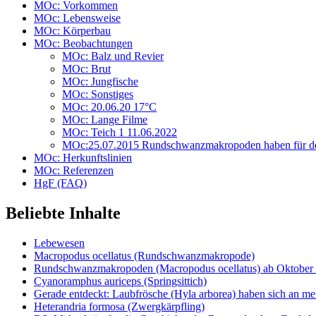
MOc: Vorkommen
MOc: Lebensweise
MOc: Körperbau
MOc: Beobachtungen
MOc: Balz und Revier
MOc: Brut
MOc: Jungfische
MOc: Sonstiges
MOc: 20.06.20 17°C
MOc: Lange Filme
MOc: Teich 1 11.06.2022
MOc:25.07.2015 Rundschwanzmakropoden haben für den
MOc: Herkunftslinien
MOc: Referenzen
HgF (FAQ)
Beliebte Inhalte
Lebewesen
Macropodus ocellatus (Rundschwanzmakropode)
Rundschwanzmakropoden (Macropodus ocellatus) ab Oktober 
Cyanoramphus auriceps (Springsittich)
Gerade entdeckt: Laubfrösche (Hyla arborea) haben sich an me
Heterandria formosa (Zwergkärpfling)