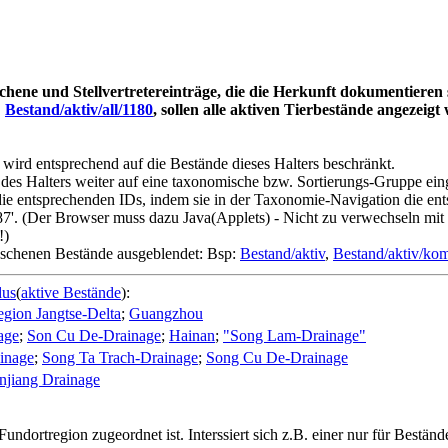
schene und Stellvertretereinträge, die die Herkunft dokumentieren 
:
Bestand/aktiv/all/1180
, sollen alle aktiven Tierbestände angezeig
wird entsprechend auf die Bestände dieses Halters beschränkt.
es Halters weiter auf eine taxonomische bzw. Sortierungs-Gruppe einges
e entsprechenden IDs, indem sie in der Taxonomie-Navigation die ents
7'. (Der Browser muss dazu Java(Applets) - Nicht zu verwechseln mit 
!)
loschenen Bestände ausgeblendet: Bsp:
Bestand/aktiv
,
Bestand/aktiv/ko
dus
(
aktive Bestände
):
gion Jangtse-Delta
;
Guangzhou
age
;
Son Cu De-Drainage
;
Hainan
;
"Song Lam-Drainage"
inage
;
Song Ta Trach-Drainage
;
Song Cu De-Drainage
njiang Drainage
Fundortregion zugeordnet ist. Interssiert sich z.B. einer nur für Bestä