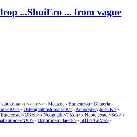
ShuiEro
... from vague
isthokonta
›
n<>
›
n<>
›
Metazoa
›
Eumetazoa
›
Bilateria
›
stomi<KG>
›
Osteognathostomata<K>
›
Actinopterygii<UK>
›
›
Euteleostei<UKoh>
›
Neognathi<TKoh>
›
Neoteleostei<Sek>
›
abantoidei<UO>
›
Osphronemidae<F>
›
nB17<LuMa>
›