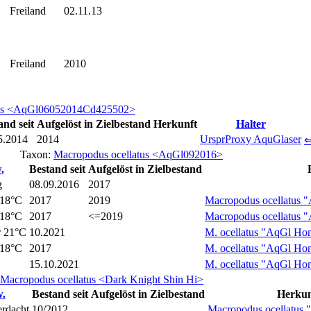
Freiland
02.11.13
Freiland
2010
tus <AqGl06052014Cd425502>
and seit
Aufgelöst
in Zielbestand
Herkunft
Halter
5.2014
2014
UrsprProxy AquGlaser
Taxon:
Macropodus ocellatus <AqGl092016>
.
Bestand seit
Aufgelöst
in Zielbestand
g
08.09.2016
2017
 18°C
2017
2019
Macropodus ocellatus
 18°C
2017
<=2019
Macropodus ocellatus
r 21°C
10.2021
M. ocellatus "AqGl Ho
 18°C
2017
M. ocellatus "AqGl Ho
15.10.2021
M. ocellatus "AqGl Ho
Macropodus ocellatus <Dark Knight Shin Hi>
.
Bestand seit
Aufgelöst
in Zielbestand
Herkun
erdacht
10/2012
Macropodus ocellatus "