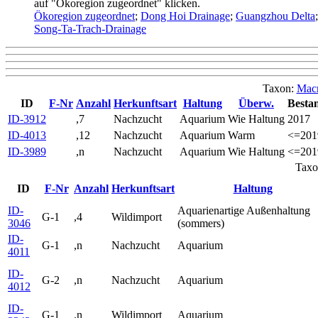
auf "Ökoregion zugeordnet" klicken.
Ökoregion zugeordnet
;
Dong Hoi Drainage
;
Guangzhou Delta
Song-Ta-Trach-Drainage
Taxon:
Macr
ID
F-Nr
Anzahl
Herkunftsart
Haltung
Überw.
Bestan
ID-3912
,7
Nachzucht
Aquarium
Wie Haltung
2017
ID-4013
,12
Nachzucht
Aquarium
Warm
<=201
ID-3989
,n
Nachzucht
Aquarium
Wie Haltung
<=201
Taxo
ID
F-Nr
Anzahl
Herkunftsart
Haltung
ID-
Aquarienartige Außenhaltung
G-1
,4
Wildimport
3046
(sommers)
ID-
G-1
,n
Nachzucht
Aquarium
4011
ID-
G-2
,n
Nachzucht
Aquarium
4012
ID-
G-1
.n
Wildimport
Aquarium