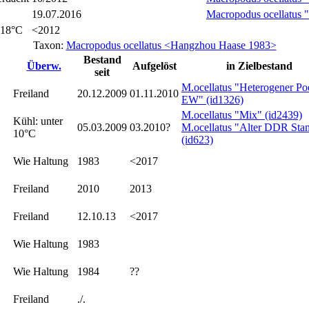
19.07.2016
Macropodus ocellatus "
 18°C
<2012
Taxon:
Macropodus ocellatus <Hangzhou Haase 1983>
Bestand
Überw.
Aufgelöst
in Zielbestand
seit
M.ocellatus "Heterogener Po
Freiland
20.12.2009
01.11.2010
EW" (id1326)
M.ocellatus "Mix" (id2439)
Kühl: unter
05.03.2009
03.2010?
M.ocellatus "Alter DDR St
10°C
(id623)
Wie Haltung
1983
<2017
Freiland
2010
2013
Freiland
12.10.13
<2017
Wie Haltung
1983
Wie Haltung
1984
??
Freiland
./.