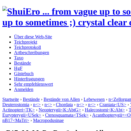
up to sometimes ;) crystal clear 
Über diese Web-Site
Teichprojekt
Teichprotokoll
Artbeschreibungen
Taxo
Bestände
HgF
Gästebuch
Hinterfragungen
Sehr empfehlenswert
Anmelden
Startseite
›
Bestände
›
Bestände von Allen
›
Lebewesen
›
n<Zellorga
Deuterostomia
›
n<>
›
n<>
›
Chordata
›
n<>
›
n<>
›
Craniata<US>
›
Actinopteri<TK>
›
Neopterygii<K:AbtG>
›
Halecostomi<K:Abt>
›
T
Eurypterygii<USek>
›
Ctenosquamata<TSek>
›
Acanthopterygii=<
nB17<MaTri>
›
Macropodusinae