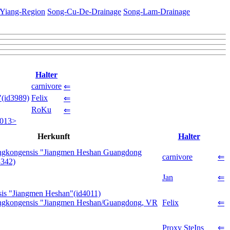
Yiang-Region
Song-Cu-De-Drainage
Song-Lam-Drainage
Halter
carnivore
⇐
"(id3989)
Felix
⇐
RoKu
⇐
2013>
Herkunft
Halter
ngkongensis "Jiangmen Heshan Guangdong
carnivore
⇐
3342)
Jan
⇐
is "Jiangmen Heshan"(id4011)
ngkongensis "Jiangmen Heshan/Guangdong, VR
Felix
⇐
Proxy SteIns
⇐