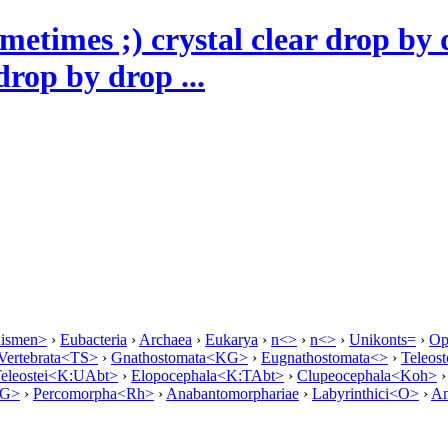
drop by drop ...
nismen>
›
Eubacteria
›
Archaea
›
Eukarya
›
n<>
›
n<>
›
Unikonts=
›
Op
Vertebrata<TS>
›
Gnathostomata<KG>
›
Eugnathostomata<>
›
Teleo
eleostei<K:UAbt>
›
Elopocephala<K:TAbt>
›
Clupeocephala<Koh>
OG>
›
Percomorpha<Rh>
›
Anabantomorphariae
›
Labyrinthici<O>
›
An