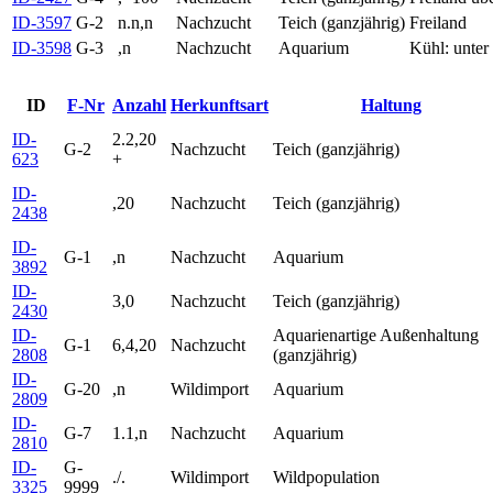
ID-3597
G-2
n.n,n
Nachzucht
Teich (ganzjährig)
Freiland
ID-3598
G-3
,n
Nachzucht
Aquarium
Kühl: unter
ID
F-Nr
Anzahl
Herkunftsart
Haltung
ID-
2.2,20
G-2
Nachzucht
Teich (ganzjährig)
623
+
ID-
,20
Nachzucht
Teich (ganzjährig)
2438
ID-
G-1
,n
Nachzucht
Aquarium
3892
ID-
3,0
Nachzucht
Teich (ganzjährig)
2430
ID-
Aquarienartige Außenhaltung
G-1
6,4,20
Nachzucht
2808
(ganzjährig)
ID-
G-20
,n
Wildimport
Aquarium
2809
ID-
G-7
1.1,n
Nachzucht
Aquarium
2810
ID-
G-
./.
Wildimport
Wildpopulation
3325
9999