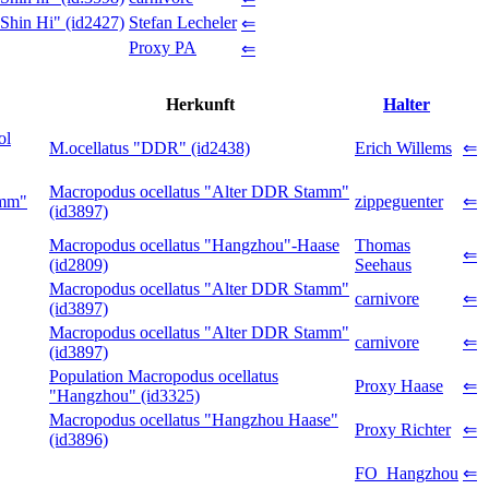
Shin Hi" (id2427)
Stefan Lecheler
⇐
Proxy PA
⇐
Herkunft
Halter
ol
M.ocellatus "DDR" (id2438)
Erich Willems
⇐
Macropodus ocellatus "Alter DDR Stamm"
amm"
zippeguenter
⇐
(id3897)
Macropodus ocellatus "Hangzhou"-Haase
Thomas
⇐
(id2809)
Seehaus
Macropodus ocellatus "Alter DDR Stamm"
carnivore
⇐
(id3897)
Macropodus ocellatus "Alter DDR Stamm"
carnivore
⇐
(id3897)
Population Macropodus ocellatus
Proxy Haase
⇐
"Hangzhou" (id3325)
Macropodus ocellatus "Hangzhou Haase"
Proxy Richter
⇐
(id3896)
FO_Hangzhou
⇐