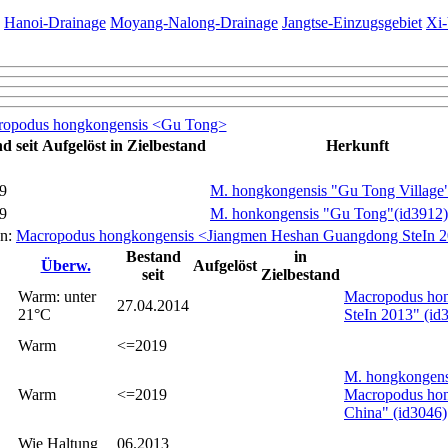
;
Hanoi-Drainage
Moyang-Nalong-Drainage
Jangtse-Einzugsgebiet
Xi-
opodus hongkongensis <Gu Tong>
d seit
Aufgelöst
in Zielbestand
Herkunft
9
M. hongkongensis "Gu Tong Village
9
M. honkongensis "Gu Tong"(id3912)
n:
Macropodus hongkongensis <Jiangmen Heshan Guangdong SteIn 
Bestand
in
Überw.
Aufgelöst
seit
Zielbestand
Warm: unter
Macropodus ho
27.04.2014
21°C
SteIn 2013" (id
Warm
<=2019
M. hongkongens
Warm
<=2019
Macropodus ho
China" (id3046)
Wie Haltung
06.2013