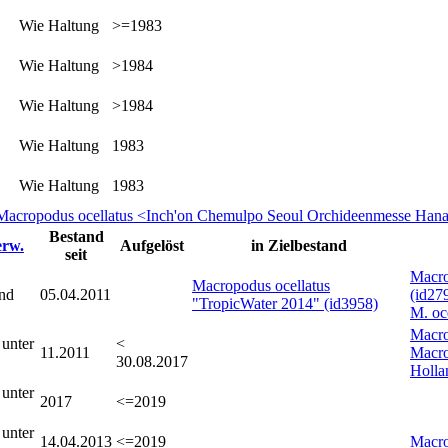
Wie Haltung
>=1983
Wie Haltung
>1984
Wie Haltung
>1984
Wie Haltung
1983
Wie Haltung
1983
Macropodus ocellatus <Inch'on Chemulpo Seoul Orchideenmesse Han
Bestand
rw.
Aufgelöst
in Zielbestand
seit
Macro
Macropodus ocellatus
and
05.04.2011
(id27
"TropicWater 2014" (id3958)
M. oc
Macro
 unter
<
11.2011
Macro
30.08.2017
Holla
 unter
2017
<=2019
 unter
14.04.2013
<=2019
Macro