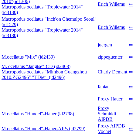
2010"(id1306)
Erich Willems
⇐
Macropodus ocellatus "Tropicwater 2014"
(id3130)
Macropodus ocellatus "Inch'on Chemulpo Seoul"
(id1529)
Erich Willems
⇐
Macropodus ocellatus "Tropicwater 2014"
(id3130)
juergen
⇐
M.ocellatus "Mix" (id2439)
zippeguenter
⇐
M. ocellatus "Jangtse"-CD (id2468)
Macropodus ocellatus "Mimbon Guangzhou
Charly Demant
⇐
2010.ZG2496" "TDiet" (id2496)
fabian
⇐
Proxy Hauer
⇐
Proxy
M.ocellatus "Handel"-Hauer (id2798)
Schmiddi
⇐
AIPDB
Proxy AIPDB
M.ocellatus "Handel"-Hauer-AIPs (id2799)
⇐
Vochel