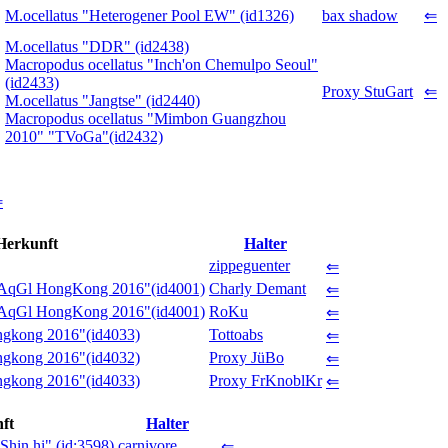
M.ocellatus "Heterogener Pool EW" (id1326)
bax shadow
⇐
M.ocellatus "DDR" (id2438)
Macropodus ocellatus "Inch'on Chemulpo Seoul"
(id2433)
Proxy StuGart
⇐
M.ocellatus "Jangtse" (id2440)
Macropodus ocellatus "Mimbon Guangzhou
2010" "TVoGa"(id2432)
⇐
Herkunft
Halter
zippeguenter
⇐
 "AqGl HongKong 2016"(id4001)
Charly Demant
⇐
 "AqGl HongKong 2016"(id4001)
RoKu
⇐
ngkong 2016"(id4033)
Tottoabs
⇐
ngkong 2016"(id4032)
Proxy JüBo
⇐
ngkong 2016"(id4033)
Proxy FrKnoblKr
⇐
ft
Halter
Shin hi" (id:3598)
carnivore
⇐