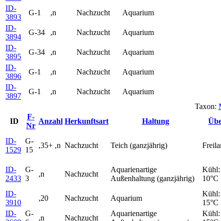
ID-
G-1
,n
Nachzucht
Aquarium
3893
ID-
G-34
,n
Nachzucht
Aquarium
3894
ID-
G-34
,n
Nachzucht
Aquarium
3895
ID-
G-1
,n
Nachzucht
Aquarium
3896
ID-
G-1
,n
Nachzucht
Aquarium
3897
Taxon:
F-
ID
Anzahl
Herkunftsart
Haltung
Übe
Nr
ID-
G-
,35+ ,n
Nachzucht
Teich (ganzjährig)
Freil
1529
15
ID-
G-
Aquarienartige
Kühl:
,n
Nachzucht
2433
3
Außenhaltung (ganzjährig)
10°C
ID-
Kühl:
,20
Nachzucht
Aquarium
3910
15°C
ID-
G-
Aquarienartige
Kühl:
,n
Nachzucht