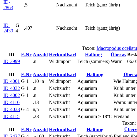
ID-
,5
Nachzucht
Teich (ganzjährig)
2863
ID-
G-
,40?
Nachzucht
Teich (ganzjährig)
2439
4
Taxon:
Macropodus ocella
ID
F-Nr
Anzahl
Herkunftsart
Haltung
Überw.
Best
ID-3999
,n
Wildimport
Teich (sommers)
Warm
06.0
ID
F-Nr
Anzahl
Herkunftsart
Haltung
Überw
ID-4001
G-1
,10+n
Wildimport
Aquarium
Wie Haltun
ID-4032
G-1
,n
Nachzucht
Aquarium
Kühl: unter
ID-4002
G-1
,n
Nachzucht
Aquarium
Kühl: unter
ID-4116
,13
Nachzucht
Aquarium
Warm: unte
ID-4033
G-4
n,n
Nachzucht
Aquarium
Kühl: unter
ID-4115
,28
Nachzucht
Aquarium > 18°C
Freiland
Taxon:
ID
F-Nr
Anzahl
Herkunftsart
Haltung
Überw
ID-2427
G-4
,~100
Nachzucht
Teich (ganzjährig)
Freiland üb