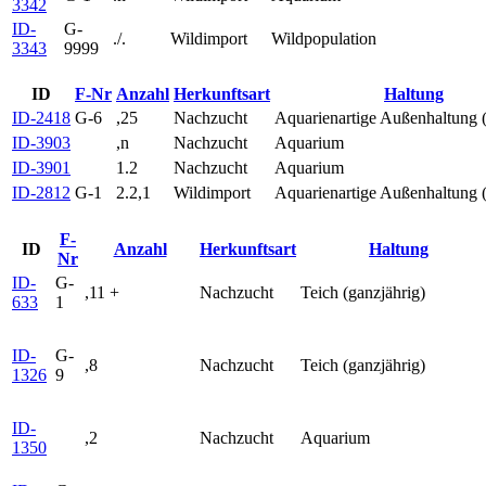
3342
ID-
G-
./.
Wildimport
Wildpopulation
3343
9999
ID
F-Nr
Anzahl
Herkunftsart
Haltung
ID-2418
G-6
,25
Nachzucht
Aquarienartige Außenhaltung 
ID-3903
,n
Nachzucht
Aquarium
ID-3901
1.2
Nachzucht
Aquarium
ID-2812
G-1
2.2,1
Wildimport
Aquarienartige Außenhaltung 
F-
ID
Anzahl
Herkunftsart
Haltung
Nr
ID-
G-
,11 +
Nachzucht
Teich (ganzjährig)
633
1
ID-
G-
,8
Nachzucht
Teich (ganzjährig)
1326
9
ID-
,2
Nachzucht
Aquarium
1350