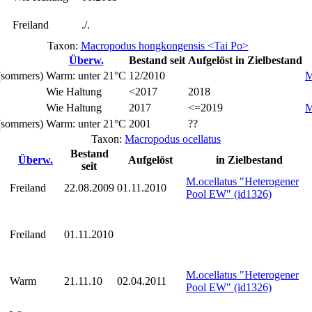
Freiland
./.
Taxon:
Macropodus hongkongensis <Tai Po>
Überw.
Bestand seit
Aufgelöst
in Zielbestand
(sommers)
Warm: unter 21°C
12/2010
M
Wie Haltung
<2017
2018
Wie Haltung
2017
<=2019
M
(sommers)
Warm: unter 21°C
2001
??
Taxon:
Macropodus ocellatus
Bestand
Überw.
Aufgelöst
in Zielbestand
seit
M.ocellatus "Heterogener
Freiland
22.08.2009
01.11.2010
Pool EW" (id1326)
Freiland
01.11.2010
M.ocellatus "Heterogener
Warm
21.11.10
02.04.2011
Pool EW" (id1326)