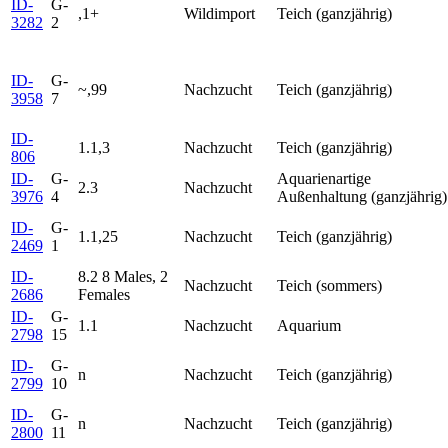
ID-
G-
,1+
Wildimport
Teich (ganzjährig)
3282
2
ID-
G-
~,99
Nachzucht
Teich (ganzjährig)
3958
7
ID-
1.1,3
Nachzucht
Teich (ganzjährig)
806
ID-
G-
Aquarienartige
2.3
Nachzucht
3976
4
Außenhaltung (ganzjährig)
ID-
G-
1.1,25
Nachzucht
Teich (ganzjährig)
2469
1
ID-
8.2 8 Males, 2
Nachzucht
Teich (sommers)
2686
Females
ID-
G-
1.1
Nachzucht
Aquarium
2798
15
ID-
G-
n
Nachzucht
Teich (ganzjährig)
2799
10
ID-
G-
n
Nachzucht
Teich (ganzjährig)
2800
11