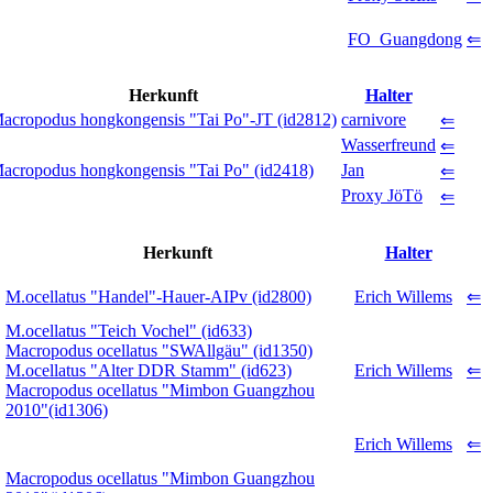
FO_Guangdong
⇐
Herkunft
Halter
acropodus hongkongensis "Tai Po"-JT (id2812)
carnivore
⇐
Wasserfreund
⇐
acropodus hongkongensis "Tai Po" (id2418)
Jan
⇐
Proxy JöTö
⇐
Herkunft
Halter
M.ocellatus "Handel"-Hauer-AIPv (id2800)
Erich Willems
⇐
M.ocellatus "Teich Vochel" (id633)
Macropodus ocellatus "SWAllgäu" (id1350)
M.ocellatus "Alter DDR Stamm" (id623)
Erich Willems
⇐
Macropodus ocellatus "Mimbon Guangzhou
2010"(id1306)
Erich Willems
⇐
Macropodus ocellatus "Mimbon Guangzhou