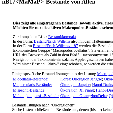
nB17<MaMaP>-Bestände von Allen
Dies zeigt alle eingetragenen Bestände, sowohl aktive, erlo
Möchten Sie nur die aktiven Makropoden-Bestände sehen
Zur kompakten Liste:
Bestand/kompakt
In der Form:
Bestand/Erich Willems
also mit dem Halternamen 
In der Form
Bestand/Erich Willems/1187
werden die Bestände d
taxonomischen Gruppe "Macropodus ocellatus". Sie erfahren di
URL des Browsers als Zahl in dem Pfad '... taxonomy/term/118
Navigation der Taxonomie ein solches Applet geschieben habe
Wird hinter Bestand "/aktiv/" eingeschoben, so werden die er
Einige spezifische Bestandslistungen aus der Listung
Macropo
M.ocellatus-Bestände:
Korea
;
Ökoregion Jangtse
;
Ökore
M.opercularis-Bestände:
Ökoregion Jangtse
;
Hanoi-Drain
M.spechti-Bestände:
Ökoregion: Xi Yiang
;
Hanoi-Dra
M. hongkongensis-Bestände:
Ökoregion: GuangzhouDelta
;
Qi
Bestandslistungen nach "Ökoregionen"
Soche Listen schließen alle Bestände aus, denen (bisher) keine 