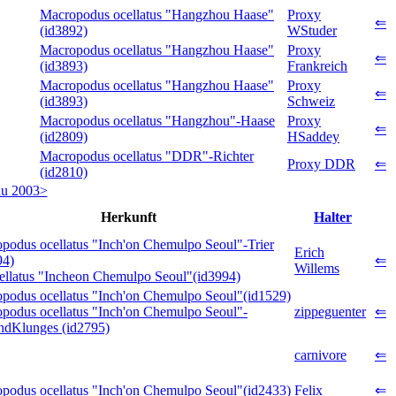
Macropodus ocellatus "Hangzhou Haase"
Proxy
⇐
(id3892)
WStuder
Macropodus ocellatus "Hangzhou Haase"
Proxy
⇐
(id3893)
Frankreich
Macropodus ocellatus "Hangzhou Haase"
Proxy
⇐
(id3893)
Schweiz
Macropodus ocellatus "Hangzhou"-Haase
Proxy
⇐
(id2809)
HSaddey
Macropodus ocellatus "DDR"-Richter
Proxy DDR
⇐
(id2810)
au 2003>
Herkunft
Halter
podus ocellatus "Inch'on Chemulpo Seoul"-Trier
Erich
94)
⇐
Willems
ellatus "Incheon Chemulpo Seoul"(id3994)
podus ocellatus "Inch'on Chemulpo Seoul"(id1529)
podus ocellatus "Inch'on Chemulpo Seoul"-
zippeguenter
⇐
ndKlunges (id2795)
carnivore
⇐
podus ocellatus "Inch'on Chemulpo Seoul"(id2433)
Felix
⇐