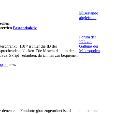
sollen.
t werden
Bestand/aktiv
Forum der
IGL zur
chränkt. '1187' ist hier die ID der
Gattung der
prechende anklicken. Die Id steht dann in der
Makropoden
Java_Skript - erlauben, da ich mir zur bequemen
mpakt
usw.
nde denen eine Fundortregion zugeordnet ist, dann kann er unten