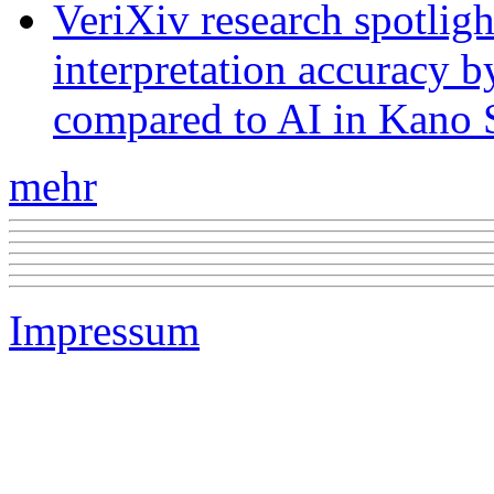
VeriXiv research spotli
interpretation accuracy b
compared to AI in Kano S
mehr
Impressum