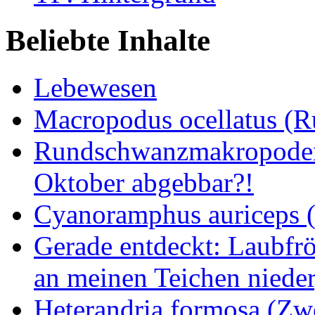
Beliebte Inhalte
Lebewesen
Macropodus ocellatus (
Rundschwanzmakropoden 
Oktober abgebbar?!
Cyanoramphus auriceps (S
Gerade entdeckt: Laubfrö
an meinen Teichen nieder
Heterandria formosa (Zw