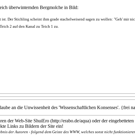
Teich überwinternden Bergmolche in Bild:
 ist. Der Stichling scheint ihm grade stachelweisend sagen zu wollen: "Geh' mir nic
eich 2 auf den Kanal zu Teich 1 zu.
Glaube an die Unwissenheit des 'Wissenschaftlichen Konsenses'. {frei
en der Web-Site ShuiEro (http://erabo.de/aqua) oder der eingebetteten
te Links zu Bildern der Site ein!
bnis der Autoren - folgend dem Geiste des WWW, welches sonst nicht funktionieren