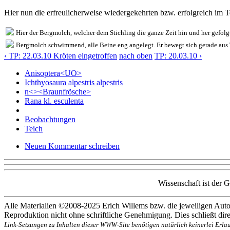
Hier nun die erfreulicherweise wiedergekehrten bzw. erfolgreich im 
Hier der Bergmolch, welcher dem Stichling die ganze Zeit hin und her gefolgt
Bergmolch schwimmend, alle Beine eng angelegt. Er bewegt sich gerade aus T
‹ TP: 22.03.10 Kröten eingetroffen
nach oben
TP: 20.03.10 ›
Anisoptera<UO>
Ichthyosaura alpestris alpestris
n<><Braunfrösche>
Rana kl. esculenta
Beobachtungen
Teich
Neuen Kommentar schreiben
Wissenschaft ist der 
Alle Materialien ©2008-2025 Erich Willems bzw. die jeweiligen Autor
Reproduktion nicht ohne schriftliche Genehmigung. Dies schließt direk
Link-Setzungen zu Inhalten dieser WWW-Site benötigen natürlich keinerlei Erlau