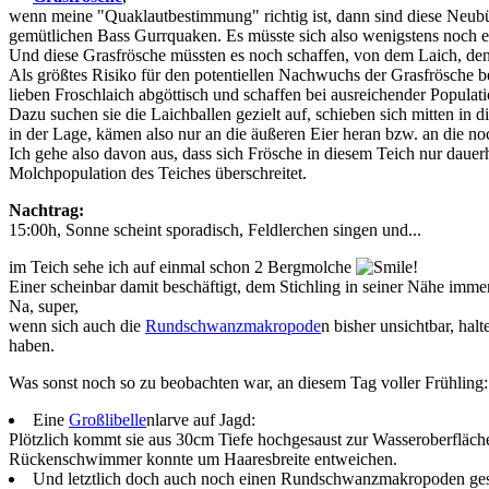
wenn meine "Quaklautbestimmung" richtig ist, dann sind diese Neubü
gemütlichen Bass Gurrquaken. Es müsste sich also wenigstens noch ei
Und diese Grasfrösche müssten es noch schaffen, von dem Laich, den
Als größtes Risiko für den potentiellen Nachwuchs der Grasfrösche 
lieben Froschlaich abgöttisch und schaffen bei ausreichender Populati
Dazu suchen sie die Laichballen gezielt auf, schieben sich mitten in
in der Lage, kämen also nur an die äußeren Eier heran bzw. an die 
Ich gehe also davon aus, dass sich Frösche in diesem Teich nur daue
Molchpopulation des Teiches überschreitet.
Nachtrag:
15:00h, Sonne scheint sporadisch, Feldlerchen singen und...
im Teich sehe ich auf einmal schon 2 Bergmolche
!
Einer scheinbar damit beschäftigt, dem Stichling in seiner Nähe imm
Na, super,
wenn sich auch die
Rundschwanzmakropode
n bisher unsichtbar, ha
haben.
Was sonst noch so zu beobachten war, an diesem Tag voller Frühling:
Eine
Großlibelle
nlarve auf Jagd:
Plötzlich kommt sie aus 30cm Tiefe hochgesaust zur Wasseroberfläche
Rückenschwimmer konnte um Haaresbreite entweichen.
Und letztlich doch auch noch einen Rundschwanzmakropoden gesi