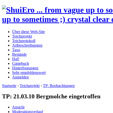
up to sometimes ;) crystal clear 
Über diese Web-Site
Teichprojekt
Teichprotokoll
Artbeschreibungen
Taxo
Bestände
HgF
Gästebuch
Hinterfragungen
Sehr empfehlenswert
Anmelden
Startseite
›
Teichprojekt
›
TP: Beobachtungen
TP: 21.03.10 Bergmolche eingetroffen
Ansicht
Moderationsverlauf