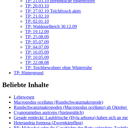
TP: 21.03.10 Bergmolche eingetroffen
TP: 20.03.10
TP: 27.02.10 Teichfrosch aktiv
TP: 21.02.10
TP: 02.01.10
TP: Waldquellteich 30.12.09
TP: 19.12.09
TP: 25.08.09
TP: 05.07.09
TP: 04.07.09
TP: 16.05.09
TP: 10.05.09
TP: 22.08.08
TP: Teichbewohner ohne Winterruhe
TP: Hintergrund
Beliebte Inhalte
Lebewesen
Macropodus ocellatus (Rundschwanzmakropode)
Rundschwanzmakropoden (Macropodus ocellatus) ab Oktober 
Cyanoramphus auriceps (Springsittich)
Gerade entdeckt: Laubfrösche (Hyla arborea) haben sich an me
Heterandria formosa (Zwergkärpfling)
BS: Mahachai oder die Geschichte der Betta splendens Zuchtf