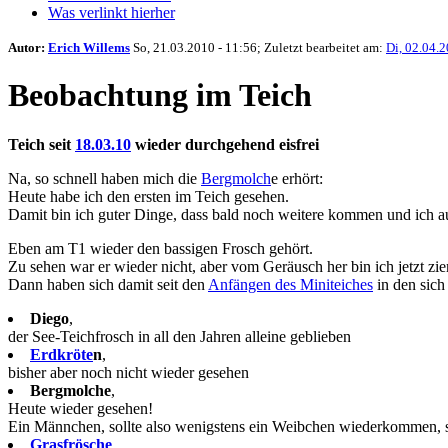
Was verlinkt hierher
Autor:
Erich Willems
So, 21.03.2010 - 11:56; Zuletzt bearbeitet am:
Di, 02.04.2
Beobachtung im Teich
Teich seit
18.03.10
wieder durchgehend eisfrei
Na, so schnell haben mich die
Bergmolch
e erhört:
Heute habe ich den ersten im Teich gesehen.
Damit bin ich guter Dinge, dass bald noch weitere kommen und ich a
Eben am T1 wieder den bassigen Frosch gehört.
Zu sehen war er wieder nicht, aber vom Geräusch her bin ich jetzt zie
Dann haben sich damit seit den
Anfängen des Miniteiches
in den sich
Diego
,
der See-Teichfrosch in all den Jahren alleine geblieben
Erdkröte
n
,
bisher aber noch nicht wieder gesehen
Bergmolche
,
Heute wieder gesehen!
Ein Männchen, sollte also wenigstens ein Weibchen wiederkommen, 
Grasfrösche
,