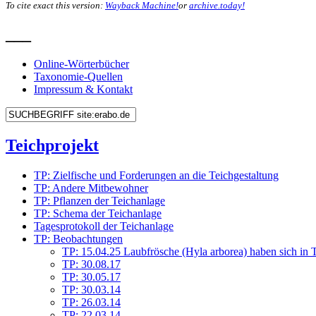
To cite exact this version:
Wayback Machine!
or
archive.today!
___
Online-Wörterbücher
Taxonomie-Quellen
Impressum & Kontakt
Teichprojekt
TP: Zielfische und Forderungen an die Teichgestaltung
TP: Andere Mitbewohner
TP: Pflanzen der Teichanlage
TP: Schema der Teichanlage
Tagesprotokoll der Teichanlage
TP: Beobachtungen
TP: 15.04.25 Laubfrösche (Hyla arborea) haben sich in T
TP: 30.08.17
TP: 30.05.17
TP: 30.03.14
TP: 26.03.14
TP: 22.03.14