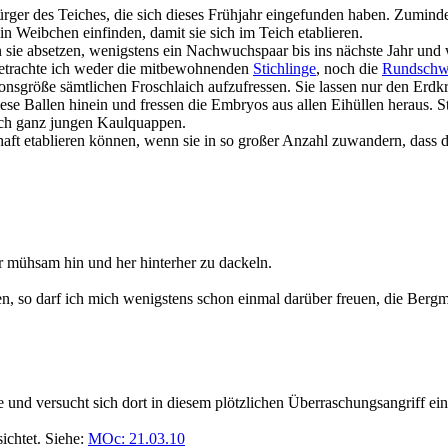
rger des Teiches, die sich dieses Frühjahr eingefunden haben. Zumind
n Weibchen einfinden, damit sie sich im Teich etablieren.
 sie absetzen, wenigstens ein Nachwuchspaar bis ins nächste Jahr und
betrachte ich weder die mitbewohnenden
Stichlinge
, noch die
Rundschw
onsgröße sämtlichen Froschlaich aufzufressen. Sie lassen nur den Erdkr
 diese Ballen hinein und fressen die Embryos aus allen Eihüllen herau
noch ganz jungen Kaulquappen.
rhaft etablieren können, wenn sie in so großer Anzahl zuwandern, dass
er mühsam hin und her hinterher zu dackeln.
lten, so darf ich mich wenigstens schon einmal darüber freuen, die Ber
 und versucht sich dort in diesem plötzlichen Überraschungsangriff ei
chtet. Siehe:
MOc: 21.03.10