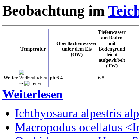
Beobachtung im
Teic
Tiefenwasser
am Boden
Oberflächenwasser
mit
Temperatur
unter dem Eis
Bodengrund
(OW)
leicht
aufgewirbelt
(TW)
Wetter
ph
6.4
6.8
⇒
Weiterlesen
Ichthyosaura alpestris alp
Macropodus ocellatus <