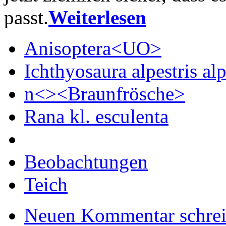
passt.
Weiterlesen
Anisoptera<UO>
Ichthyosaura alpestris alp
n<><Braunfrösche>
Rana kl. esculenta
Beobachtungen
Teich
Neuen Kommentar schre