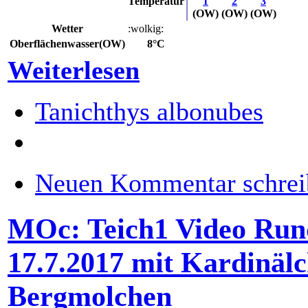
Temperatur
1
2
3
(OW)
(OW)
(OW)
Wetter
:wolkig:
Oberflächenwasser(OW)
8°C
Weiterlesen
Tanichthys albonubes
Neuen Kommentar schrei
MOc: Teich1 Video Ru
17.7.2017 mit Kardinäl
Bergmolchen