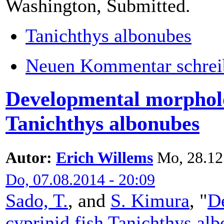
Washington, Submitted.
Tanichthys albonubes
Neuen Kommentar schrei
Developmental morpholog
Tanichthys albonubes
Autor:
Erich Willems
Mo, 28.12.
Do, 07.08.2014 - 20:09
Sado, T.
, and
S. Kimura
,
"
D
cyprinid fish Tanichthys al