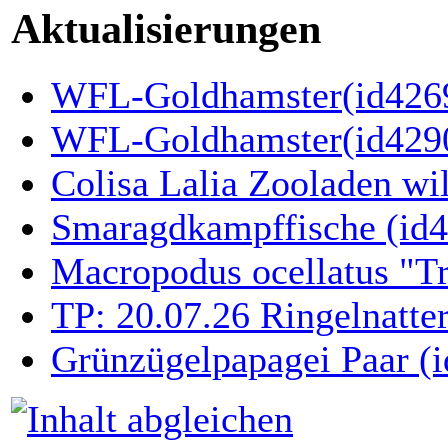
Aktualisierungen
WFL-Goldhamster(id4269
WFL-Goldhamster(id429
Colisa Lalia Zooladen wi
Smaragdkampffische (id
Macropodus ocellatus "T
TP: 20.07.26 Ringelnatte
Grünzügelpapagei Paar (