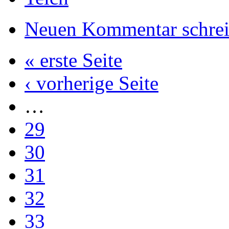
Neuen Kommentar schre
« erste Seite
‹ vorherige Seite
…
29
30
31
32
33