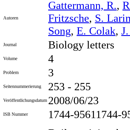
Gattermann, R.
,
R
Fritzsche
,
S. Lari
Autoren
Song
,
E. Colak
,
J
Biology letters
Journal
4
Volume
3
Problem
253 - 255
Seitennummerierung
2008/06/23
Veröffentlichungsdatum
1744-95611744-9
ISB Nummer