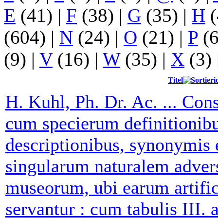
E
(41)
|
F
(38)
|
G
(35)
|
H
(
(604)
|
N
(24)
|
O
(21)
|
P
(
(9)
|
V
(16)
|
W
(35)
|
X
(3)
Titel
H. Kuhl, Ph. Dr. Ac. ... Con
cum specierum definitionib
descriptionibus, synonymis 
singularum naturalem adversa
museorum, ubi earum artifi
servantur : cum tabulis III. 