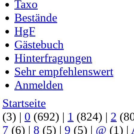
Taxo
Bestände
HgF
Gästebuch
Hinterfragungen
Sehr empfehlenswert
Anmelden
Startseite
(3)
|
0
(692)
|
1
(824)
|
2
(8
7
(6)
|
8
(5)
|
9
(5)
|
@
(1)
|