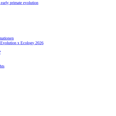
early primate evolution
rmationen
m Evolution x Ecology 2026
?
hts