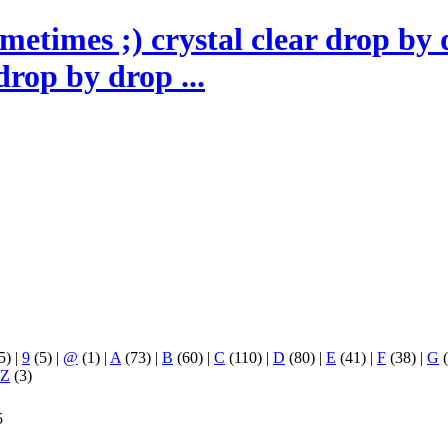
drop by drop ...
5)
|
9
(5)
|
@
(1)
|
A
(73)
|
B
(60)
|
C
(110)
|
D
(80)
|
E
(41)
|
F
(38)
|
G
(
Z
(3)
5