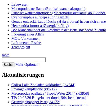
Lebewesen
Macropodus ocellatus (Rundschwanzmakropode)
Rundschwanzmakropoden (Macropodus ocellatus) ab Oktober 
Cyanoramphus auriceps (Springsittich)
Gerade entdeckt: Laubfrösche (Hyla arborea) haben sich an me
Heterandria formosa (Zwergkärpfling)
BS: Mahachai oder die Geschichte der Betta splendens Zuchtf
Fixierung eines Allels
MOc: Vorkommen
Luftatmende Fische
Teichprojekt
more
Mehr Optionen
Aktualisierungen
Colisa Lalia Zooladen wildfarben (id4244)
Smaragdkampffische (id4212)
Macropodus ocellatus "TropicWater 2014" (id3958)
TP: 20.07.26 Ringelnatter durch Büsche kletternd
Grünzügelpapagei Paar (id4172)