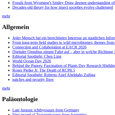
Fossils from Wyoming's Smiley Draw deepen understanding of 
Decades-old theory for how insect societies evolve challenged
mehr
Allgemein
Jeder Mensch hat ein berechtigtes Interesse an staatlichen Info
From long-term field studies to wild microbiomes: themes fro
Connection and Collaboration at EACR 2026
Digitaler Omnibus nimmt Fahrt auf – aber in welche Richtung 
Editorial Spotlight: Chen Ling
World Ocean Day 2026
Behind the Papers: Fascination of Plants Day Research Highlig
Roger Pielke Jr: The Death of RCP8.5
Editorial Spotlight: Roberto Ariel Abeldaño Zuñiga
patches and security fixes
mehr
Paläontologie
Late Jurassic ichthyosaurs from Germany
First record of Tuarangisaurus from Argentina