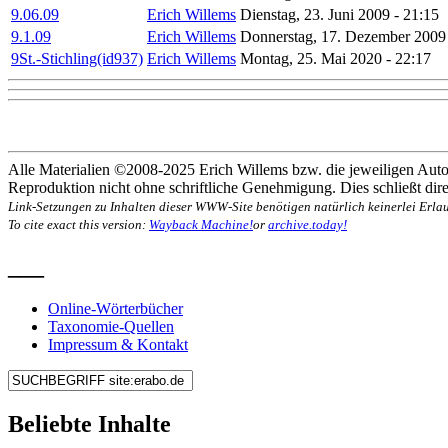
9.06.09
Erich Willems
Dienstag, 23. Juni 2009 - 21:15
9.1.09
Erich Willems
Donnerstag, 17. Dezember 2009 
9St.-Stichling(id937)
Erich Willems
Montag, 25. Mai 2020 - 22:17
Alle Materialien ©2008-2025 Erich Willems bzw. die jeweiligen Autor
Reproduktion nicht ohne schriftliche Genehmigung. Dies schließt direk
Link-Setzungen zu Inhalten dieser WWW-Site benötigen natürlich keinerlei Erlau
To cite exact this version:
Wayback Machine!
or
archive.today!
___
Online-Wörterbücher
Taxonomie-Quellen
Impressum & Kontakt
Beliebte Inhalte