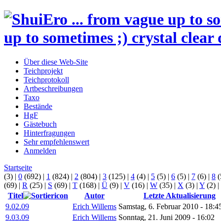
up to sometimes ;) crystal clear 
Über diese Web-Site
Teichprojekt
Teichprotokoll
Artbeschreibungen
Taxo
Bestände
HgF
Gästebuch
Hinterfragungen
Sehr empfehlenswert
Anmelden
Startseite
(3)
|
0
(692)
|
1
(824)
|
2
(804)
|
3
(125)
|
4
(4)
|
5
(5)
|
6
(5)
|
7
(6)
|
8
(
(69)
|
R
(25)
|
S
(69)
|
T
(168)
|
Ü
(9)
|
V
(16)
|
W
(35)
|
X
(3)
|
Y
(2)
|
Titel
Autor
Letzte Aktualisierung
9.02.09
Erich Willems
Samstag, 6. Februar 2010 - 18:4
9.03.09
Erich Willems
Sonntag, 21. Juni 2009 - 16:02