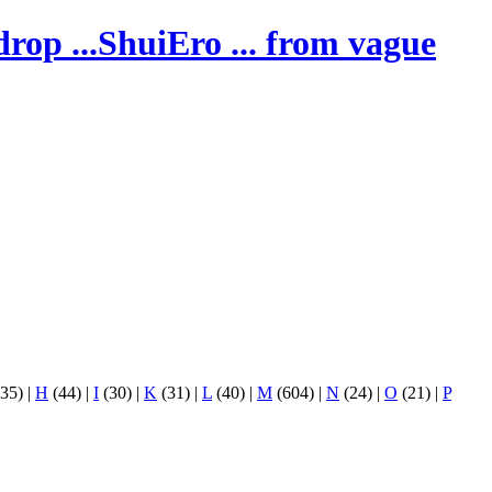
ShuiEro
... from vague
35)
|
H
(44)
|
I
(30)
|
K
(31)
|
L
(40)
|
M
(604)
|
N
(24)
|
O
(21)
|
P