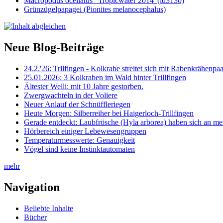
Macropodus ocellatus "Tropicwater 2014"(id3130)
Grünzügelpapagei (Pionites melanocephalus)
Neue Blog-Beiträge
24.2.'26: Trllfingen - Kolkrabe streitet sich mit Rabenkrähen
25.01.2026: 3 Kolkraben im Wald hinter Trillfingen
Ältester Welli: mit 10 Jahre gestorben.
Zwergwachteln in der Voliere
Neuer Anlauf der Schnüffleriegen
Heute Morgen: Silberreiher bei Haigerloch-Trillfingen
Gerade entdeckt: Laubfrösche (Hyla arborea) haben sich an me
Hörbereich einiger Lebewesengruppen
Temperaturmesswerte: Genauigkeit
Vögel sind keine Instinktautomaten
mehr
Navigation
Beliebte Inhalte
Bücher