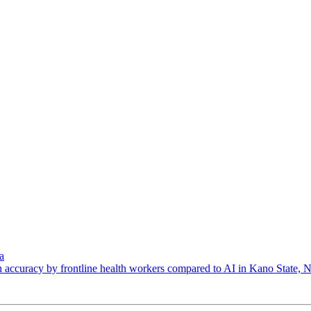
a
 accuracy by frontline health workers compared to AI in Kano State, N