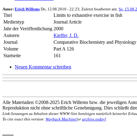
Autor:
Erich Willems
Do, 12.08.2010 - 22:23; Zuletzt bearbeitet am:
So, 15.08.
Titel
Limits to exhaustive exercise in fish
Medientyp
Journal Article
Jahr der Veröffentlichung
2000
Autoren
Kieffer, J. D.
Journal
Comparative Biochemistry and Physiology
Volume
Part A 126
Startseite
161
Neuen Kommentar schreiben
Alle Materialien ©2008-2025 Erich Willems bzw. die jeweiligen Autor
Reproduktion nicht ohne schriftliche Genehmigung. Dies schließt direk
Link-Setzungen zu Inhalten dieser WWW-Site benötigen natürlich keinerlei Erlau
To cite exact this version:
Wayback Machine!
or
archive.today!
___