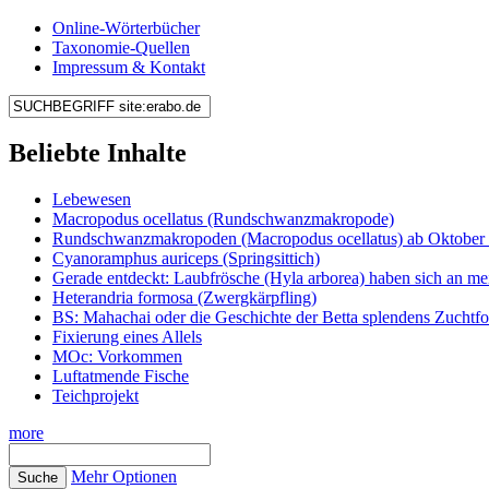
Online-Wörterbücher
Taxonomie-Quellen
Impressum & Kontakt
Beliebte Inhalte
Lebewesen
Macropodus ocellatus (Rundschwanzmakropode)
Rundschwanzmakropoden (Macropodus ocellatus) ab Oktober 
Cyanoramphus auriceps (Springsittich)
Gerade entdeckt: Laubfrösche (Hyla arborea) haben sich an me
Heterandria formosa (Zwergkärpfling)
BS: Mahachai oder die Geschichte der Betta splendens Zuchtf
Fixierung eines Allels
MOc: Vorkommen
Luftatmende Fische
Teichprojekt
more
Mehr Optionen