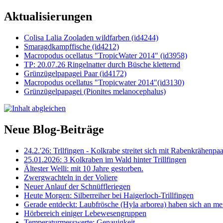
Aktualisierungen
Colisa Lalia Zooladen wildfarben (id4244)
Smaragdkampffische (id4212)
Macropodus ocellatus "TropicWater 2014" (id3958)
TP: 20.07.26 Ringelnatter durch Büsche kletternd
Grünzügelpapagei Paar (id4172)
Macropodus ocellatus "Tropicwater 2014"(id3130)
Grünzügelpapagei (Pionites melanocephalus)
Neue Blog-Beiträge
24.2.'26: Trllfingen - Kolkrabe streitet sich mit Rabenkrähen
25.01.2026: 3 Kolkraben im Wald hinter Trillfingen
Ältester Welli: mit 10 Jahre gestorben.
Zwergwachteln in der Voliere
Neuer Anlauf der Schnüffleriegen
Heute Morgen: Silberreiher bei Haigerloch-Trillfingen
Gerade entdeckt: Laubfrösche (Hyla arborea) haben sich an me
Hörbereich einiger Lebewesengruppen
Temperaturmesswerte: Genauigkeit