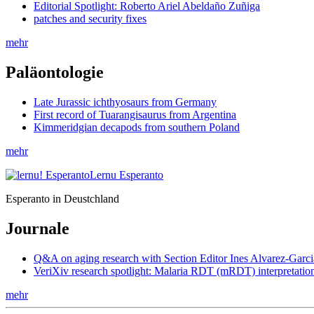
Editorial Spotlight: Roberto Ariel Abeldaño Zuñiga
patches and security fixes
mehr
Paläontologie
Late Jurassic ichthyosaurs from Germany
First record of Tuarangisaurus from Argentina
Kimmeridgian decapods from southern Poland
mehr
Lernu Esperanto
Esperanto in Deustchland
Journale
Q&A on aging research with Section Editor Ines Alvarez-Garci
VeriXiv research spotlight: Malaria RDT (mRDT) interpretation
mehr