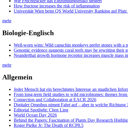
Wie Fruchtzucker das Entzündungsrisiko steigert
How fructose increases the risk of inflammation
Universität Wien beim QS World University Ranking auf Platz
mehr
Biologie-Englisch
Well-worn wins: Wild capuchin monkeys prefer stones with a pr
Genomic evidence suggests coral reefs may be rewriting their ge
Neanderthal growth hormone receptor increases muscle mass in
mehr
Allgemein
Jeder Mensch hat ein berechtigtes Interesse an staatlichen Info
From long-term field studies to wild microbiomes: themes fro
Connection and Collaboration at EACR 2026
Digitaler Omnibus nimmt Fahrt auf – aber in welche Richtung 
Editorial Spotlight: Chen Ling
World Ocean Day 2026
Behind the Papers: Fascination of Plants Day Research Highlig
Roger Pielke Jr: The Death of RCP8.5