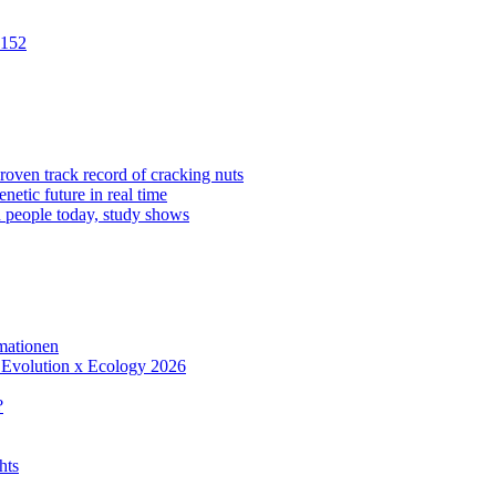
 152
oven track record of cracking nuts
netic future in real time
 people today, study shows
rmationen
m Evolution x Ecology 2026
?
hts