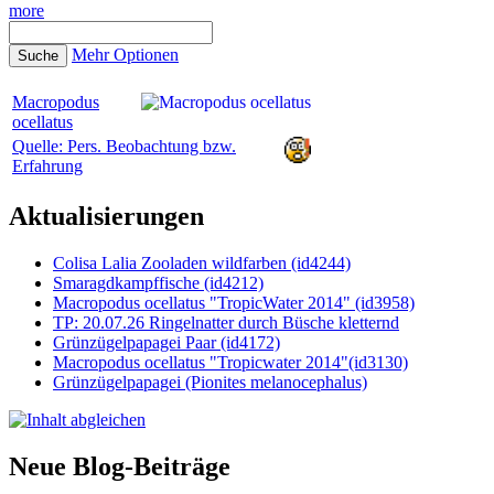
more
Mehr Optionen
Macropodus
ocellatus
Quelle: Pers. Beobachtung bzw.
Erfahrung
Aktualisierungen
Colisa Lalia Zooladen wildfarben (id4244)
Smaragdkampffische (id4212)
Macropodus ocellatus "TropicWater 2014" (id3958)
TP: 20.07.26 Ringelnatter durch Büsche kletternd
Grünzügelpapagei Paar (id4172)
Macropodus ocellatus "Tropicwater 2014"(id3130)
Grünzügelpapagei (Pionites melanocephalus)
Neue Blog-Beiträge