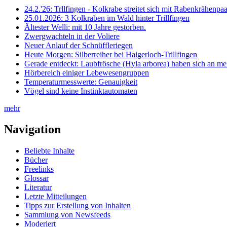
24.2.'26: Trllfingen - Kolkrabe streitet sich mit Rabenkrähen
25.01.2026: 3 Kolkraben im Wald hinter Trillfingen
Ältester Welli: mit 10 Jahre gestorben.
Zwergwachteln in der Voliere
Neuer Anlauf der Schnüffleriegen
Heute Morgen: Silberreiher bei Haigerloch-Trillfingen
Gerade entdeckt: Laubfrösche (Hyla arborea) haben sich an me
Hörbereich einiger Lebewesengruppen
Temperaturmesswerte: Genauigkeit
Vögel sind keine Instinktautomaten
mehr
Navigation
Beliebte Inhalte
Bücher
Freelinks
Glossar
Literatur
Letzte Mitteilungen
Tipps zur Erstellung von Inhalten
Sammlung von Newsfeeds
Moderiert