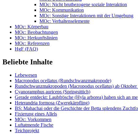
MOc: Nicht brutbezogene soziale Interaktion
MOc: Kommunikation
MOc: Sonstige Interaktionen mit der Umgebung
MOc: Verhaltenselemente
MOc: Körperbau
MOc: Beobachtungen
MOc: Herkunftslinien
MOc: Referenzen
HgF (FAQ)
Beliebte Inhalte
Lebewesen
Macropodus ocellatus (Rundschwanzmakropode)
Rundschwanzmakropoden (Macropodus ocellatus) ab Oktober 
Cyanoramphus auriceps (Springsittich)
Gerade entdeckt: Laubfrösche (Hyla arborea) haben sich an me
Heterandria formosa (Zwergkärpfling)
BS: Mahachai oder die Geschichte der Betta splendens Zuchtf
Fixierung eines Allels
MOc: Vorkommen
Luftatmende Fische
Teichprojekt