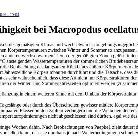
016 - 20:04
fähigkeit bei Macropodus ocell
 Fisch des gemäßigten Klimas und wechselwamer umgebungsangeglichene
nen Körpertemperaturen zwischen Winter und Sommer so anzupassen, das
n anderen wechselwarmen Tieren der gemäßigten Zonen gelöst, indem e
28°C ansteigenden Wassertemperaturen der sommerlichen Brutlebensräu
er die Beobachtung des langsamen Rückbaues äußerer Körpermerkmale d
 Art Jahreszeitliche Körperumbauten durchführt und die Tatsache, da
cht es sehr wahrscheinlich, dass diese Art nicht nur Körperstrukturen d
raturen der Winter- und Sommerjahreszeiten optimiert werden (zusammen
flanzung in einem weiteren Sinne mit dem Umbau der Körperstruktur u
Tageslänge oder durch das Überschreiten gewisser mittlere Körpertemp
unpaaren Flossen in den Zipfeln verlängern und die Weibchen den erst
peraturoptimierungen nicht abgeschlossen sind dürften, egal wie das 
 einige Wochen dahin. Nach Beobachtungen von Paepke
1
zieht dauert 
rstellen kann, dass sie durchaus je nach Wetterbedingungen schneller