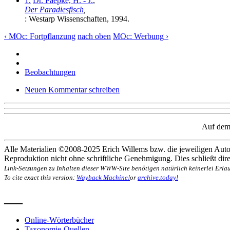
1.
Dr. Paepke, H. - J.
,
Der Paradiesfisch
,
: Westarp Wissenschaften, 1994.
‹ MOc: Fortpflanzung
nach oben
MOc: Werbung ›
Beobachtungen
Neuen Kommentar schreiben
Auf dem 
Alle Materialien ©2008-2025 Erich Willems bzw. die jeweiligen Autor
Reproduktion nicht ohne schriftliche Genehmigung. Dies schließt direk
Link-Setzungen zu Inhalten dieser WWW-Site benötigen natürlich keinerlei Erlau
To cite exact this version:
Wayback Machine!
or
archive.today!
___
Online-Wörterbücher
Taxonomie-Quellen