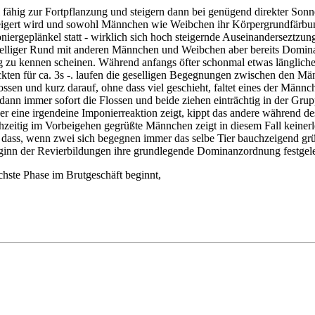
l fähig zur Fortpflanzung und steigern dann bei genügend direkter So
teigert wird und sowohl Männchen wie Weibchen ihr Körpergrundfärbu
ergeplänkel statt - wirklich sich hoch steigernde Auseinanderseztzung
in geselliger Rund mit anderen Männchen und Weibchen aber bereits D
ng zu kennen scheinen. Während anfangs öfter schonmal etwas längliche 
kten für ca. 3s -. laufen die geselligen Begegnungen zwischen den Män
sen und kurz darauf, ohne dass viel geschieht, faltet eines der Män
ann immer sofort die Flossen und beide ziehen einträchtig in der Grup
 eine irgendeine Imponierreaktion zeigt, kippt das andere während d
ühzeitig im Vorbeigehen gegrüßte Männchen zeigt in diesem Fall keiner
 dass, wenn zwei sich begegnen immer das selbe Tier bauchzeigend grüßt
eginn der Revierbildungen ihre grundlegende Dominanzordnung festgele
chste Phase im Brutgeschäft beginnt,