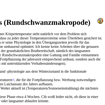
atus (Rundschwanzmakropode)
r Körpertemperatur steht natürlich vor dem Problem sich
s zu jeder dieser Temperaturextreme seine Überleben gesichert ist.
r seine Physiologie in den Übergangszeiten jeweils für das
me umbauend optimiert. Ich kenne keine Arbeiten über die genauen
er grundsätzlichen Brutbereitschaft, nämlich des langsamen
ss die Rundschwanzmakropoden eine Gattung und Familie entstammen
er Fortpflanzung der jahreszeit entsprechend umbaut, sondern auch die
 mit unterstützenden Verhaltensänderungen).
nd -physiologie aus dem Winterzustand in die funktionale
eraturen
, die für die Fortpflanzung bzw. Werbung notwendigen
[1]
en Laichansatz des Jahres aufbauen.
Wetter aktuell ist (Temperaturen/Sonneneinstrahlung) die nächsten
diese Phase etwa 4 Wochen. Cih weiß leider nicht, ob diese in einer
 oder langsamer ablaufen könnte.