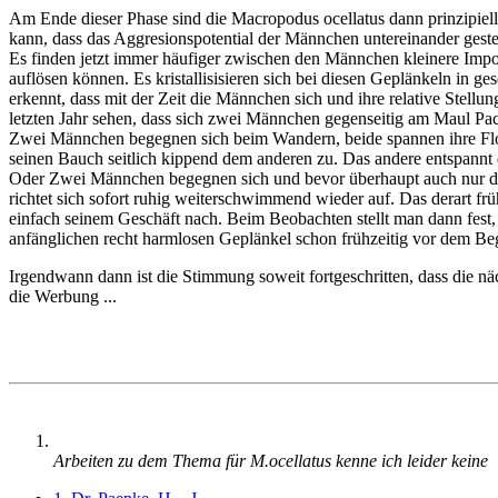
Am Ende dieser Phase sind die Macropodus ocellatus dann prinzipiel
kann, dass das Aggresionspotential der Männchen untereinander ges
Es finden jetzt immer häufiger zwischen den Männchen kleinere Imponi
auflösen können. Es kristallisisieren sich bei diesen Geplänkeln 
erkennt, dass mit der Zeit die Männchen sich und ihre relative Stellu
letzten Jahr sehen, dass sich zwei Männchen gegenseitig am Maul Pac
Zwei Männchen begegnen sich beim Wandern, beide spannen ihre Flos
seinen Bauch seitlich kippend dem anderen zu. Das andere entspannt d
Oder Zwei Männchen begegnen sich und bevor überhaupt auch nur der
richtet sich sofort ruhig weiterschwimmend wieder auf. Das derart fr
einfach seinem Geschäft nach. Beim Beobachten stellt man dann fest,
anfänglichen recht harmlosen Geplänkel schon frühzeitig vor dem B
Irgendwann dann ist die Stimmung soweit fortgeschritten, dass die nä
die Werbung ...
Arbeiten zu dem Thema für M.ocellatus kenne ich leider keine