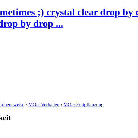
drop by drop ...
Lebensweise
›
MOc: Verhalten
›
MOc: Fortpflanzung
keit