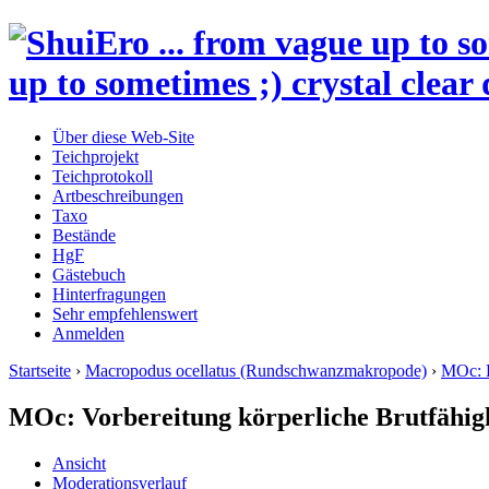
up to sometimes ;) crystal clear 
Über diese Web-Site
Teichprojekt
Teichprotokoll
Artbeschreibungen
Taxo
Bestände
HgF
Gästebuch
Hinterfragungen
Sehr empfehlenswert
Anmelden
Startseite
›
Macropodus ocellatus (Rundschwanzmakropode)
›
MOc: 
MOc: Vorbereitung körperliche Brutfähig
Ansicht
Moderationsverlauf