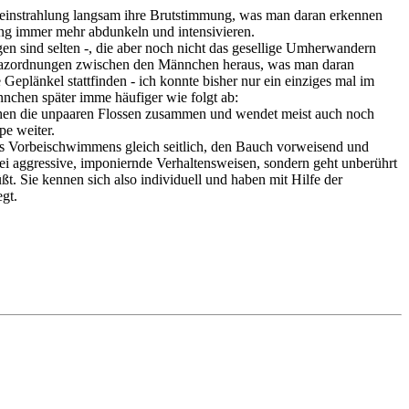
nneinstrahlung langsam ihre Brutstimmung, was man daran erkennen
ng immer mehr abdunkeln und intensivieren.
en sind selten -, die aber noch nicht das gesellige Umherwandern
ominazordnungen zwischen den Männchen heraus, was man daran
Geplänkel stattfinden - ich konnte bisher nur ein einziges mal im
nchen später imme häufiger wie folgt ab:
nchen die unpaaren Flossen zusammen und wendet meist auch noch
pe weiter.
es Vorbeischwimmens gleich seitlich, den Bauch vorweisend und
lei aggressive, imponiernde Verhaltensweisen, sondern geht unberührt
. Sie kennen sich also individuell und haben mit Hilfe der
gt.