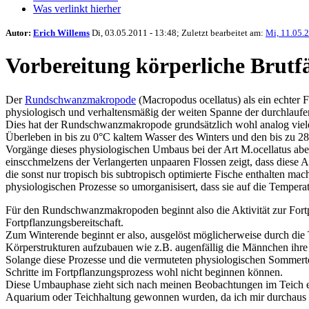
Was verlinkt hierher
Autor:
Erich Willems
Di, 03.05.2011 - 13:48; Zuletzt bearbeitet am:
Mi, 11.05.2
Vorbereitung körperliche Brut
Der
Rundschwanzmakropode
(Macropodus ocellatus) als ein echter
physiologisch und verhaltensmäßig der weiten Spanne der durchlaufe
Dies hat der Rundschwanzmakropode grundsätzlich wohl analog viele
Überleben in bis zu 0°C kaltem Wasser des Winters und den bis zu 
Vorgänge dieses physiologischen Umbaus bei der Art M.ocellatus ab
einscchmelzens der Verlangerten unpaaren Flossen zeigt, dass diese
die sonst nur tropisch bis subtropisch optimierte Fische enthalten ma
physiologischen Prozesse so umorganisisert, dass sie auf die Tempe
Für den Rundschwanzmakropoden beginnt also die Aktivität zur Fortp
Fortpflanzungsbereitschaft.
Zum Winterende beginnt er also, ausgelöst möglicherweise durch die 
Körperstrukturen aufzubauen wie z.B. augenfällig die Männchen ihre 
Solange diese Prozesse und die vermuteten physiologischen Sommertem
Schritte im Fortpflanzungsprozess wohl nicht beginnen können.
Diese Umbauphase zieht sich nach meinen Beobachtungen im Teich
Aquarium oder Teichhaltung gewonnen wurden, da ich mir durchaus vo