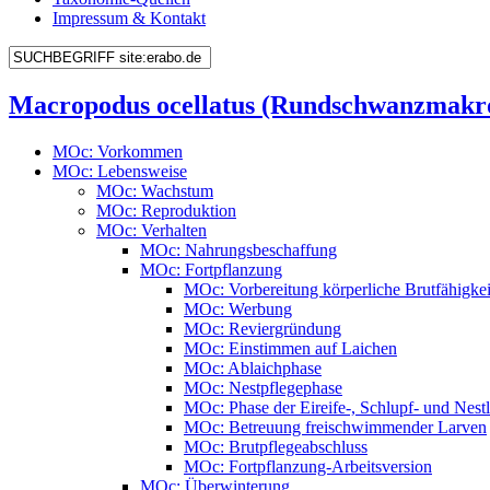
Impressum & Kontakt
Macropodus ocellatus (Rundschwanzmakr
MOc: Vorkommen
MOc: Lebensweise
MOc: Wachstum
MOc: Reproduktion
MOc: Verhalten
MOc: Nahrungsbeschaffung
MOc: Fortpflanzung
MOc: Vorbereitung körperliche Brutfähigkei
MOc: Werbung
MOc: Reviergründung
MOc: Einstimmen auf Laichen
MOc: Ablaichphase
MOc: Nestpflegephase
MOc: Phase der Eireife-, Schlupf- und Nest
MOc: Betreuung freischwimmender Larven
MOc: Brutpflegeabschluss
MOc: Fortpflanzung-Arbeitsversion
MOc: Überwinterung