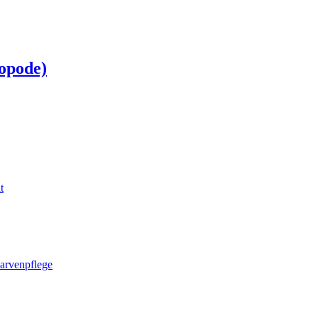
opode)
t
larvenpflege