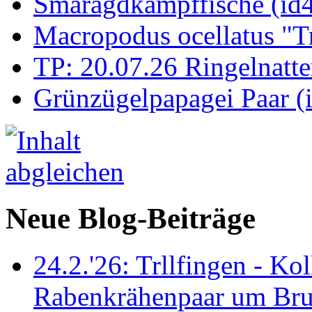
Smaragdkampffische (id
Macropodus ocellatus "T
TP: 20.07.26 Ringelnatte
Grünzügelpapagei Paar (
Neue Blog-Beiträge
24.2.'26: Trllfingen - Kol
Rabenkrähenpaar um Br