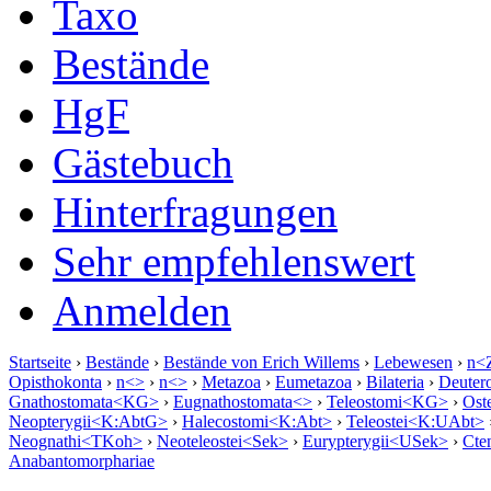
Taxo
Bestände
HgF
Gästebuch
Hinterfragungen
Sehr empfehlenswert
Anmelden
Startseite
›
Bestände
›
Bestände von Erich Willems
›
Lebewesen
›
n<Z
Opisthokonta
›
n<>
›
n<>
›
Metazoa
›
Eumetazoa
›
Bilateria
›
Deuter
Gnathostomata<KG>
›
Eugnathostomata<>
›
Teleostomi<KG>
›
Ost
Neopterygii<K:AbtG>
›
Halecostomi<K:Abt>
›
Teleostei<K:UAbt>
Neognathi<TKoh>
›
Neoteleostei<Sek>
›
Eurypterygii<USek>
›
Cte
Anabantomorphariae