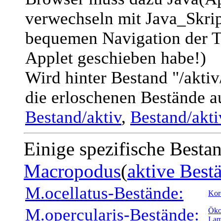
verwechseln mit Java_Skript
bequemen Navigation der T
Applet geschieben habe!)
Wird hinter Bestand "/akti
die erloschenen Bestände a
Bestand/aktiv
,
Bestand/akt
Einige spezifische Besta
Macropodus
(
aktive Best
M.ocellatus-Bestände:
Kor
M.opercularis-Bestände:
Öko
Lam