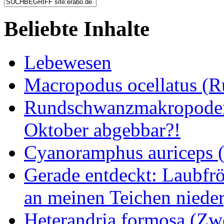
Beliebte Inhalte
Lebewesen
Macropodus ocellatus (
Rundschwanzmakropoden 
Oktober abgebbar?!
Cyanoramphus auriceps (S
Gerade entdeckt: Laubfrö
an meinen Teichen nieder
Heterandria formosa (Zw