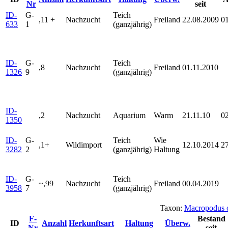
Nr
seit
ID-
G-
Teich
,11 +
Nachzucht
Freiland
22.08.2009
0
633
1
(ganzjährig)
ID-
G-
Teich
,8
Nachzucht
Freiland
01.11.2010
1326
9
(ganzjährig)
ID-
,2
Nachzucht
Aquarium
Warm
21.11.10
0
1350
ID-
G-
Teich
Wie
,1+
Wildimport
12.10.2014
2
3282
2
(ganzjährig)
Haltung
ID-
G-
Teich
~,99
Nachzucht
Freiland
00.04.2019
3958
7
(ganzjährig)
Taxon:
Macropodus 
F-
Bestand
ID
Anzahl
Herkunftsart
Haltung
Überw.
Nr
seit