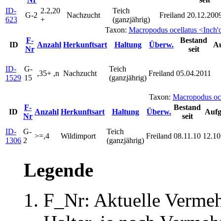
ID-
2.2,20
Teich
G-2
Nachzucht
Freiland
20.12.200
623
+
(ganzjährig)
Taxon:
Macropodus ocellatus <Inch
F-
Bestand
ID
Anzahl
Herkunftsart
Haltung
Überw.
Au
Nr
seit
ID-
G-
Teich
,35+ ,n
Nachzucht
Freiland
05.04.2011
1529
15
(ganzjährig)
Taxon:
Macropodus oc
F-
Bestand
ID
Anzahl
Herkunftsart
Haltung
Überw.
Aufg
Nr
seit
ID-
G-
Teich
>=,4
Wildimport
Freiland
08.11.10
12.10
1306
2
(ganzjährig)
Legende
F_Nr: Aktuelle Verme