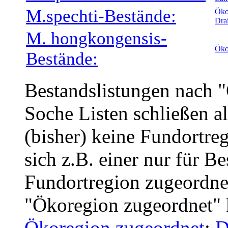
M.spechti-Bestände:
Öko
Dra
M. hongkongensis-
Öko
Bestände:
Bestandslistungen nach 
Soche Listen schließen a
(bisher) keine Fundortreg
sich z.B. einer nur für B
Fundortregion zugeordnet
"Ökoregion zugeordnet" 
Ökoregion zugeordnet
;
D