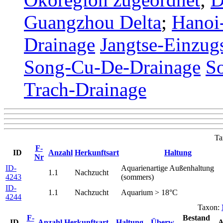
Guangzhou Delta
;
Hanoi
Drainage
Jangtse-Einzug
Song-Cu-De-Drainage
S
Trach-Drainage
Ta
F-
ID
Anzahl
Herkunftsart
Haltung
Nr
ID-
Aquarienartige Außenhaltung
1.1
Nachzucht
4243
(sommers)
ID-
1.1
Nachzucht
Aquarium > 18°C
4244
Taxon:
F-
Bestand
ID
Anzahl
Herkunftsart
Haltung
Überw.
A