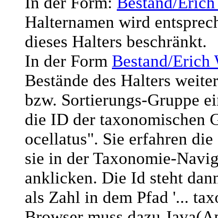
In der Form:
Bestand/Erich
Halternamen wird entsprec
dieses Halters beschränkt.
In der Form
Bestand/Erich
Bestände des Halters weite
bzw. Sortierungs-Gruppe ein
die ID der taxonomischen
ocellatus". Sie erfahren di
sie in der Taxonomie-Navig
anklicken. Die Id steht da
als Zahl in dem Pfad '... t
Browser muss dazu Java(App