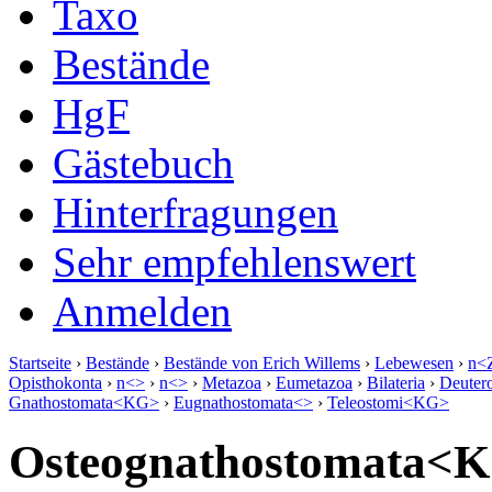
Taxo
Bestände
HgF
Gästebuch
Hinterfragungen
Sehr empfehlenswert
Anmelden
Startseite
›
Bestände
›
Bestände von Erich Willems
›
Lebewesen
›
n<Z
Opisthokonta
›
n<>
›
n<>
›
Metazoa
›
Eumetazoa
›
Bilateria
›
Deuter
Gnathostomata<KG>
›
Eugnathostomata<>
›
Teleostomi<KG>
Osteognathostomata<K>