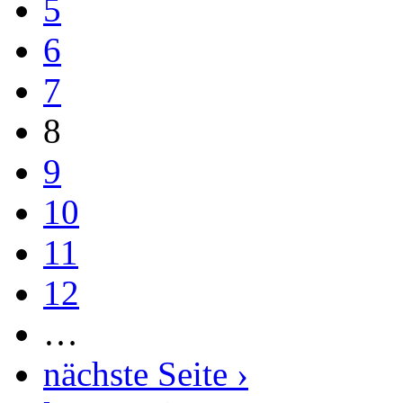
5
6
7
8
9
10
11
12
…
nächste Seite ›