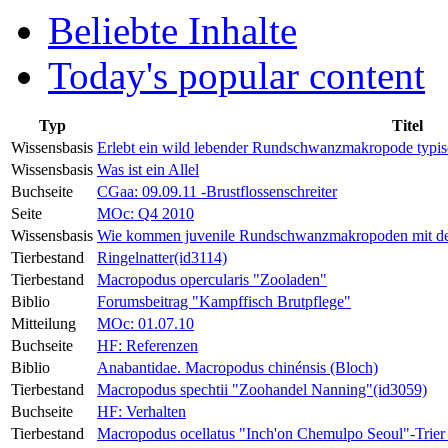
Beliebte Inhalte
Today's popular content
Typ
Titel
Wissensbasis
Erlebt ein wild lebender Rundschwanzmakropode typis
Wissensbasis
Was ist ein Allel
Buchseite
CGaa: 09.09.11 -Brustflossenschreiter
Seite
MOc: Q4 2010
Wissensbasis
Wie kommen juvenile Rundschwanzmakropoden mit de
Tierbestand
Ringelnatter(id3114)
Tierbestand
Macropodus opercularis "Zooladen"
Biblio
Forumsbeitrag "Kampffisch Brutpflege"
Mitteilung
MOc: 01.07.10
Buchseite
HF: Referenzen
Biblio
Anabantidae. Macropodus chinénsis (Bloch)
Tierbestand
Macropodus spechtii "Zoohandel Nanning"(id3059)
Buchseite
HF: Verhalten
Tierbestand
Macropodus ocellatus "Inch'on Chemulpo Seoul"-Trier