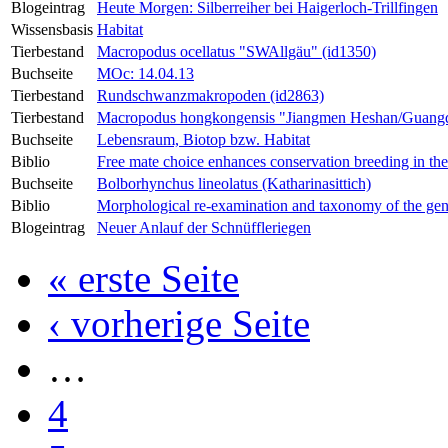
Blogeintrag
Heute Morgen: Silberreiher bei Haigerloch-Trillfingen
Wissensbasis
Habitat
Tierbestand
Macropodus ocellatus "SWAllgäu" (id1350)
Buchseite
MOc: 14.04.13
Tierbestand
Rundschwanzmakropoden (id2863)
Tierbestand
Macropodus hongkongensis "Jiangmen Heshan/Guangd
Buchseite
Lebensraum, Biotop bzw. Habitat
Biblio
Free mate choice enhances conservation breeding in th
Buchseite
Bolborhynchus lineolatus (Katharinasittich)
Biblio
Morphological re-examination and taxonomy of the g
Blogeintrag
Neuer Anlauf der Schnüffleriegen
« erste Seite
‹ vorherige Seite
…
4