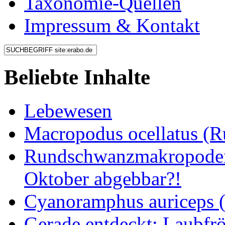
Taxonomie-Quellen
Impressum & Kontakt
Beliebte Inhalte
Lebewesen
Macropodus ocellatus (
Rundschwanzmakropoden 
Oktober abgebbar?!
Cyanoramphus auriceps (S
Gerade entdeckt: Laubfrö