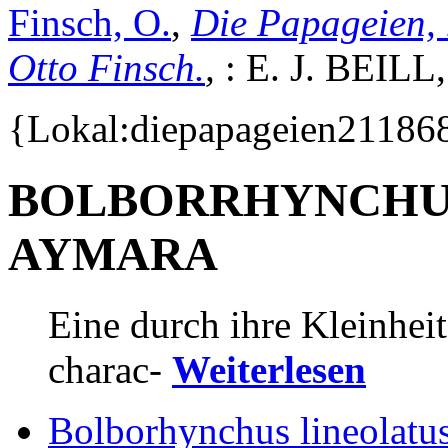
Finsch, O.
,
Die Papageien,
Otto Finsch.
,
: E. J. BEILL
{Lokal:diepapageien211868
BOLBORRHYNCHUS(P
AYMARA
Eine durch ihre Kleinhei
charac-
Weiterlesen
Bolborhynchus lineolatu