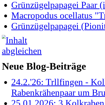
Grünzügelpapagei Paar (
Macropodus ocellatus "T
Grünzügelpapagei (Pioni
Neue Blog-Beiträge
24.2.'26: Trllfingen - Kol
Rabenkrähenpaar um Br
25.01.2026: 3 Kolkraben 