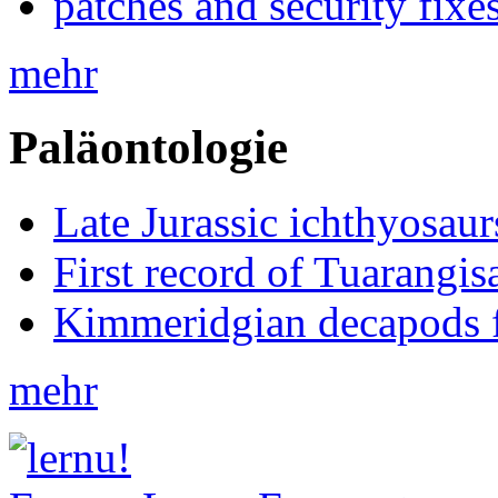
patches and security fixe
mehr
Paläontologie
Late Jurassic ichthyosa
First record of Tuarangi
Kimmeridgian decapods 
mehr