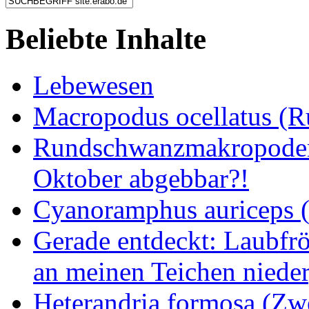
Beliebte Inhalte
Lebewesen
Macropodus ocellatus (
Rundschwanzmakropoden 
Oktober abgebbar?!
Cyanoramphus auriceps (S
Gerade entdeckt: Laubfrö
an meinen Teichen nieder
Heterandria formosa (Zw