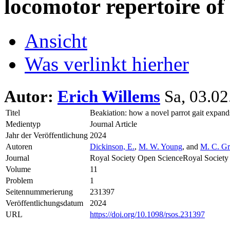
locomotor repertoire of 
Ansicht
Was verlinkt hierher
Autor:
Erich Willems
Sa, 03.02
Titel
Beakiation: how a novel parrot gait expands
Medientyp
Journal Article
Jahr der Veröffentlichung
2024
Autoren
Dickinson, E.
,
M. W. Young
, and
M. C. Gr
Journal
Royal Society Open ScienceRoyal Society
Volume
11
Problem
1
Seitennummerierung
231397
Veröffentlichungsdatum
2024
URL
https://doi.org/10.1098/rsos.231397