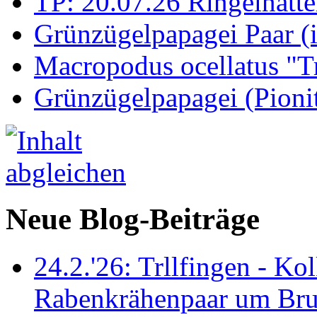
TP: 20.07.26 Ringelnatte
Grünzügelpapagei Paar (
Macropodus ocellatus "T
Grünzügelpapagei (Pioni
Neue Blog-Beiträge
24.2.'26: Trllfingen - Kol
Rabenkrähenpaar um Br