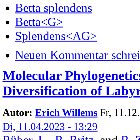
Betta splendens
Betta<G>
Splendens<AG>
Neuen Kommentar schre
Molecular Phylogenetic
Diversification of Laby
Autor:
Erich Willems
Fr, 11.12.
Di, 11.04.2023 - 13:29
Rüber, L.
,
R. Britz
, and
R. 