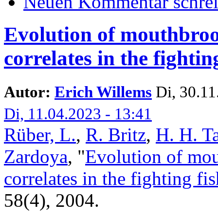
Neuen Kommentar schre
Evolution of mouthbrood
correlates in the fightin
Autor:
Erich Willems
Di, 30.11.
Di, 11.04.2023 - 13:41
Rüber, L.
,
R. Britz
,
H. H. T
Zardoya
,
"
Evolution of mou
correlates in the fighting fi
58(4), 2004.