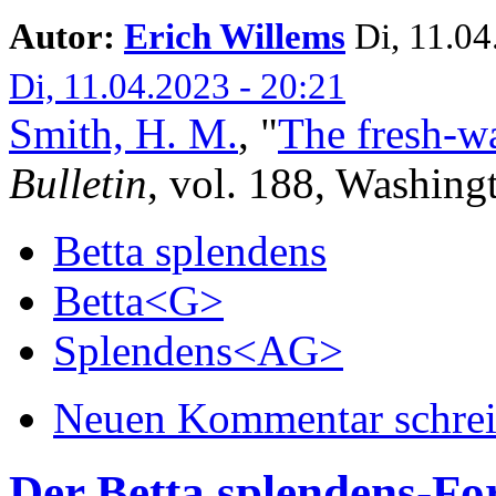
Autor:
Erich Willems
Di, 11.04.
Di, 11.04.2023 - 20:21
Smith, H. M.
,
"
The fresh-wa
Bulletin
, vol. 188, Washing
Betta splendens
Betta<G>
Splendens<AG>
Neuen Kommentar schre
Der Betta splendens-Fo