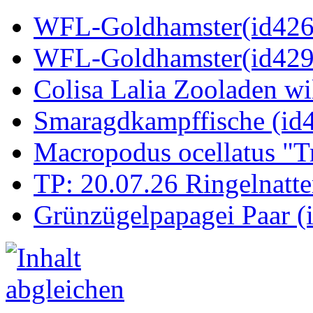
WFL-Goldhamster(id4269
WFL-Goldhamster(id429
Colisa Lalia Zooladen wi
Smaragdkampffische (id
Macropodus ocellatus "T
TP: 20.07.26 Ringelnatte
Grünzügelpapagei Paar (