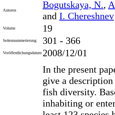
Bogutskaya, N.
,
A
Autoren
and
I. Chereshnev
19
Volume
301 - 366
Seitennummerierung
2008/12/01
Veröffentlichungsdatum
In the present pap
give a descriptio
fish diversity. Bas
inhabiting or ente
least 123 species 