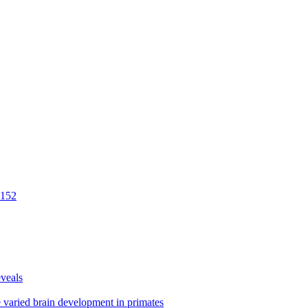
 152
eveals
e varied brain development in primates