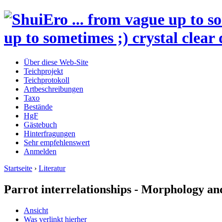
up to sometimes ;) crystal clear 
Über diese Web-Site
Teichprojekt
Teichprotokoll
Artbeschreibungen
Taxo
Bestände
HgF
Gästebuch
Hinterfragungen
Sehr empfehlenswert
Anmelden
Startseite
›
Literatur
Parrot interrelationships - Morphology an
Ansicht
Was verlinkt hierher