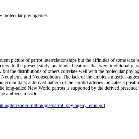
ew molecular phylogenies
ent picture of parrot interrelationships but the affinities of some taxa
rs. In the present study, anatomical features that were traditionally us
ut the distributions of others correlate well with the molecular phylo
ng Neophema and Neopsephotus. The lack of the ambiens muscle suggests 
lecular data; a derived pattern of the carotid arteries indicates a posit
g the long-tailed New World parrots is supported by the derived presence
f the ambiens muscle.
ilung/terrzool/ornithologie/parrot_phylogeny_emu.pdf