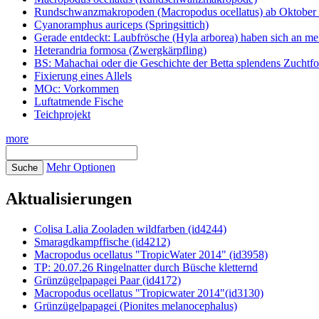
Rundschwanzmakropoden (Macropodus ocellatus) ab Oktober 
Cyanoramphus auriceps (Springsittich)
Gerade entdeckt: Laubfrösche (Hyla arborea) haben sich an me
Heterandria formosa (Zwergkärpfling)
BS: Mahachai oder die Geschichte der Betta splendens Zuchtf
Fixierung eines Allels
MOc: Vorkommen
Luftatmende Fische
Teichprojekt
more
Mehr Optionen
Aktualisierungen
Colisa Lalia Zooladen wildfarben (id4244)
Smaragdkampffische (id4212)
Macropodus ocellatus "TropicWater 2014" (id3958)
TP: 20.07.26 Ringelnatter durch Büsche kletternd
Grünzügelpapagei Paar (id4172)
Macropodus ocellatus "Tropicwater 2014"(id3130)
Grünzügelpapagei (Pionites melanocephalus)