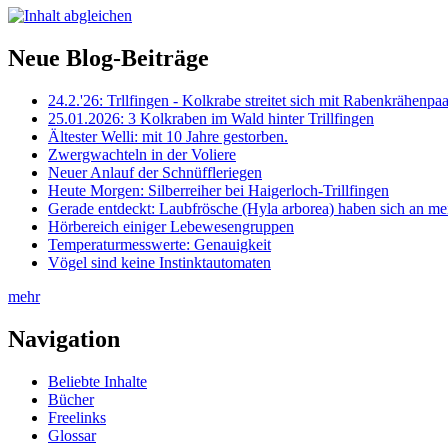
Neue Blog-Beiträge
24.2.'26: Trllfingen - Kolkrabe streitet sich mit Rabenkrähen
25.01.2026: 3 Kolkraben im Wald hinter Trillfingen
Ältester Welli: mit 10 Jahre gestorben.
Zwergwachteln in der Voliere
Neuer Anlauf der Schnüffleriegen
Heute Morgen: Silberreiher bei Haigerloch-Trillfingen
Gerade entdeckt: Laubfrösche (Hyla arborea) haben sich an me
Hörbereich einiger Lebewesengruppen
Temperaturmesswerte: Genauigkeit
Vögel sind keine Instinktautomaten
mehr
Navigation
Beliebte Inhalte
Bücher
Freelinks
Glossar