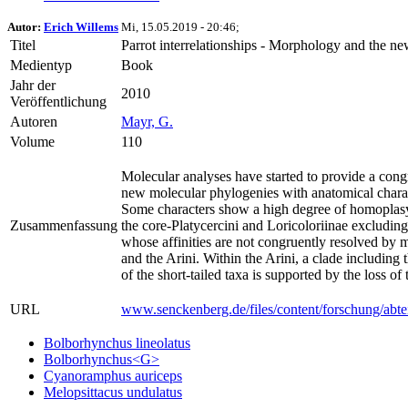
Autor:
Erich Willems
Mi, 15.05.2019 - 20:46;
Titel
Parrot interrelationships - Morphology and the n
Medientyp
Book
Jahr der
2010
Veröffentlichung
Autoren
Mayr, G.
Volume
110
Molecular analyses have started to provide a congru
new molecular phylogenies with anatomical characte
Some characters show a high degree of homoplasy b
Zusammenfassung
the core-Platycercini and Loricoloriinae excludi
whose affinities are not congruently resolved by mo
and the Arini. Within the Arini, a clade includin
of the short-tailed taxa is supported by the loss o
URL
www.senckenberg.de/files/content/forschung/abte
Bolborhynchus lineolatus
Bolborhynchus<G>
Cyanoramphus auriceps
Melopsittacus undulatus