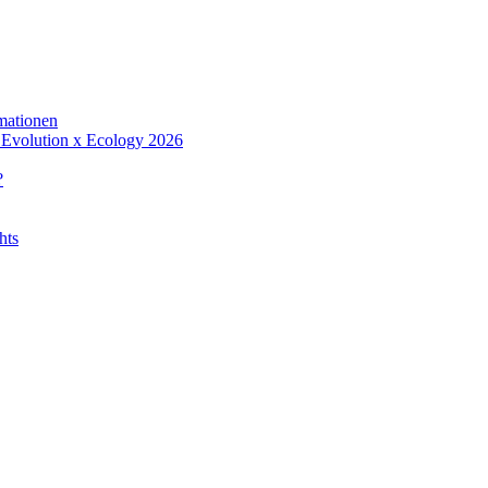
rmationen
m Evolution x Ecology 2026
?
hts