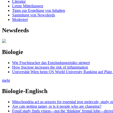
Literatur
Letzte Mitteilungen
Tipps zur Erstellung von Inhalten
Sammlung von Newsfeeds
Moderiert
Newsfeeds
Biologie
Wie Fruchtzucker das Entzündungsrisiko steigert
How fructose increases the risk of inflammation
Universität Wien beim QS World University Ranking auf Platz
mehr
Biologie-Englisch
Mitochondria act as sensors for essential iron molecule, study r
Are cats getting tamer, or is it people who are changing?
Fossil study finds vision—not the 'thinking' frontal lobe—drov