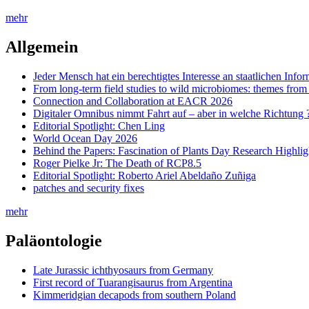
mehr
Allgemein
Jeder Mensch hat ein berechtigtes Interesse an staatlichen Info
From long-term field studies to wild microbiomes: themes fro
Connection and Collaboration at EACR 2026
Digitaler Omnibus nimmt Fahrt auf – aber in welche Richtung 
Editorial Spotlight: Chen Ling
World Ocean Day 2026
Behind the Papers: Fascination of Plants Day Research Highlig
Roger Pielke Jr: The Death of RCP8.5
Editorial Spotlight: Roberto Ariel Abeldaño Zuñiga
patches and security fixes
mehr
Paläontologie
Late Jurassic ichthyosaurs from Germany
First record of Tuarangisaurus from Argentina
Kimmeridgian decapods from southern Poland