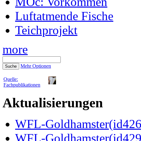
MOc: Vorkommen
Luftatmende Fische
Teichprojekt
more
Mehr Optionen
Quelle:
Fachpublikationen
Aktualisierungen
WFL-Goldhamster(id4269
WFL-Goldhamster(id429