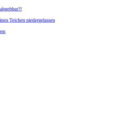
abgebbar?!
inen Teichen niedergelassen
orm