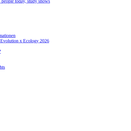
 people today, study shows
rmationen
m Evolution x Ecology 2026
?
hts