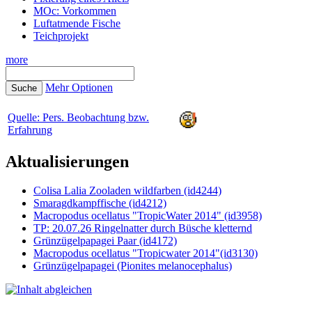
MOc: Vorkommen
Luftatmende Fische
Teichprojekt
more
Mehr Optionen
Quelle: Pers. Beobachtung bzw.
Erfahrung
Aktualisierungen
Colisa Lalia Zooladen wildfarben (id4244)
Smaragdkampffische (id4212)
Macropodus ocellatus "TropicWater 2014" (id3958)
TP: 20.07.26 Ringelnatter durch Büsche kletternd
Grünzügelpapagei Paar (id4172)
Macropodus ocellatus "Tropicwater 2014"(id3130)
Grünzügelpapagei (Pionites melanocephalus)