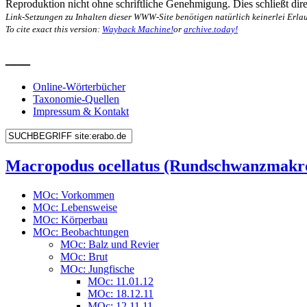
Reproduktion nicht ohne schriftliche Genehmigung. Dies schließt direk
Link-Setzungen zu Inhalten dieser WWW-Site benötigen natürlich keinerlei Erlau
To cite exact this version:
Wayback Machine!
or
archive.today!
___
Online-Wörterbücher
Taxonomie-Quellen
Impressum & Kontakt
Macropodus ocellatus (Rundschwanzmakr
MOc: Vorkommen
MOc: Lebensweise
MOc: Körperbau
MOc: Beobachtungen
MOc: Balz und Revier
MOc: Brut
MOc: Jungfische
MOc: 11.01.12
MOc: 18.12.11
MOc: 12.11.11