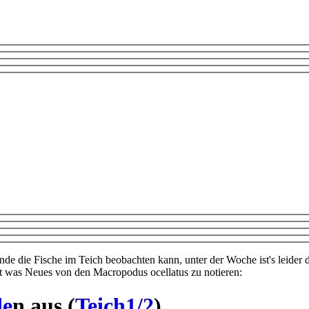
e die Fische im Teich beobachten kann, unter der Woche ist's leider d
it was Neues von den Macropodus ocellatus zu notieren:
de
n aus (
Teich1/2
)