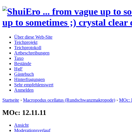
up to sometimes ;) crystal clear 
Über diese Web-Site
Teichprojekt
Teichprotokoll
Artbeschreibungen
Taxo
Bestände
HgF
Gästebuch
Hinterfragungen
Sehr empfehlenswert
Anmelden
Startseite
›
Macropodus ocellatus (Rundschwanzmakropode)
›
MOc: 
MOc: 12.11.11
Ansicht
Moderationsverlauf