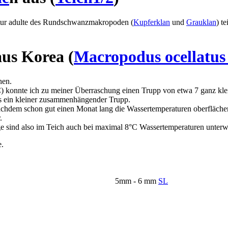
atur adulte des Rundschwanzmakropoden (
Kupferklan
und
Grauklan
) t
us Korea (
Macropodus ocellatus
hen.
konnte ich zu meiner Überraschung einen Trupp von etwa 7 ganz klei
ls ein kleiner zusammenhängender Trupp.
achdem schon gut einen Monat lang die Wassertemperaturen oberflächen
.
nge sind also im Teich auch bei maximal 8°C Wassertemperaturen unter
e.
5mm - 6 mm
SL