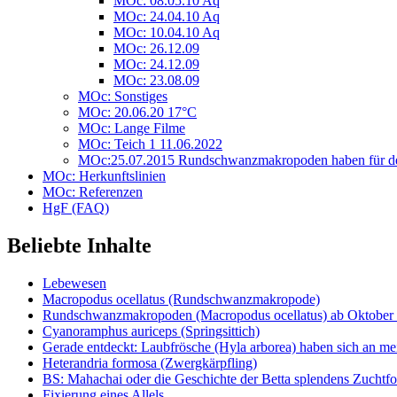
MOc: 08.05.10 Aq
MOc: 24.04.10 Aq
MOc: 10.04.10 Aq
MOc: 26.12.09
MOc: 24.12.09
MOc: 23.08.09
MOc: Sonstiges
MOc: 20.06.20 17°C
MOc: Lange Filme
MOc: Teich 1 11.06.2022
MOc:25.07.2015 Rundschwanzmakropoden haben für den
MOc: Herkunftslinien
MOc: Referenzen
HgF (FAQ)
Beliebte Inhalte
Lebewesen
Macropodus ocellatus (Rundschwanzmakropode)
Rundschwanzmakropoden (Macropodus ocellatus) ab Oktober 
Cyanoramphus auriceps (Springsittich)
Gerade entdeckt: Laubfrösche (Hyla arborea) haben sich an me
Heterandria formosa (Zwergkärpfling)
BS: Mahachai oder die Geschichte der Betta splendens Zuchtf
Fixierung eines Allels