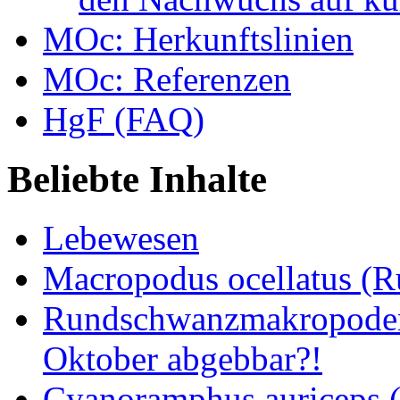
MOc: Herkunftslinien
MOc: Referenzen
HgF (FAQ)
Beliebte Inhalte
Lebewesen
Macropodus ocellatus (
Rundschwanzmakropoden 
Oktober abgebbar?!
Cyanoramphus auriceps (S