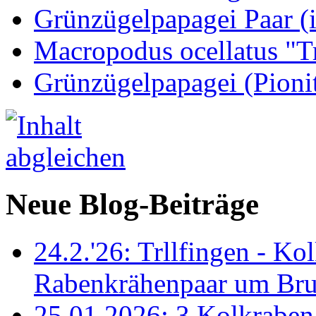
Grünzügelpapagei Paar (
Macropodus ocellatus "T
Grünzügelpapagei (Pioni
Neue Blog-Beiträge
24.2.'26: Trllfingen - Kol
Rabenkrähenpaar um Br
25.01.2026: 3 Kolkraben 