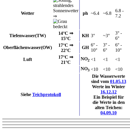
6.8 -
Wetter
ph
~6.4
~6.8
7.2
⇒
3° -
14°C ⇒
Tiefenwasser(TW)
KH
3°
~3°
6°
15°C
6° -
3° -
6° -
17°C ⇒
Oberflächenwasser(OW)
GH
10°
6°
10°
22°C
17°C ⇒
NO
Luft
<1
<1
<1
2
21°C
NO
<10
<10
<10
3
Die Wasserwerte
sind vom
01.05.13
Werte im Winter
16.12.12
Siehe
Teichprotokoll
Ein Beispiel für
die Werte in den
alten Teichen:
04.09.10